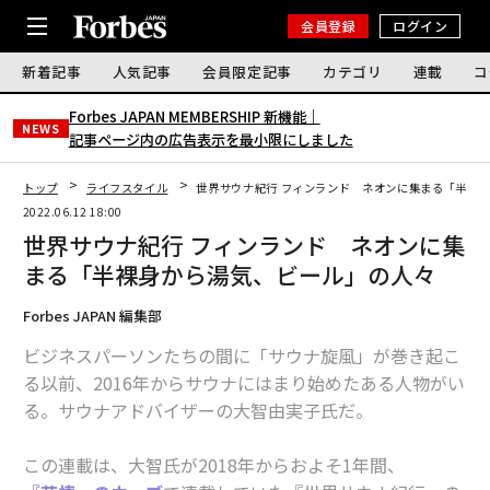
会員登録
ログイン
新着記事
人気記事
会員限定記事
カテゴリ
連載
コ
Forbes JAPAN MEMBERSHIP 新機能｜
NEWS
記事ページ内の広告表示を最小限にしました
トップ
ライフスタイル
世界サウナ紀行 フィンランド ネオンに集まる「半裸
2022.06.12 18:00
世界サウナ紀行 フィンランド ネオンに集
まる「半裸身から湯気、ビール」の人々
Forbes JAPAN 編集部
ビジネスパーソンたちの間に「サウナ旋風」が巻き起こ
る以前、2016年からサウナにはまり始めたある人物がい
る。サウナアドバイザーの大智由実子氏だ。
この連載は、大智氏が2018年からおよそ1年間、