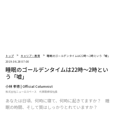
自身の感覚に向き合うのです。しっかりと汗をかいたら
サウナ室を出てシャワーで汗を流してから外の風にあた
ってクールダウンするか、目の前に海や湖があれば直行
してダイブします。
そして身体が冷えてきて暖を取りたくなってきたらまた
サウナ室に戻ります。この、「温めて、冷やす」という
一連の動作をひたすら繰り返します。そうしていると、
トップ
キャリア・教育
睡眠のゴールデンタイムは22時〜2時という「嘘」
あれこれ考えていた思考も止まり、身体にジワ〜ッと心
2019.06.28 07:00
地良さが訪れると同時にどんどん五感が研ぎ澄まされて
睡眠のゴールデンタイムは22時〜2時とい
いくのです。
う「嘘」
小林 孝徳 | Official Columnist
株式会社ニューロスペース 代表取締役社長
あなたは日頃、何時に寝て、何時に起きてますか？ 睡
眠の時間、そして質はしっかりとれていますか？