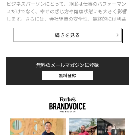
ビジネスパーソンにとって、睡眠は仕事のパフォーマン
スだけでなく、幸せの感じ方や健康状態にも大きく影響
します。さらには、会社組織の安全性、最終的には利益
などにも繋がってくるとても大切な行動のひとつになり
ます。
続きを見る
ところで皆さんは『睡眠のゴールデンタイム』というの
を聞いたことがありますか？
無料のメールマガジンに登録
「22時〜2時の間は、美容のための成長ホルモンが集中
無料登録
的に分泌されるから絶対に寝ておきましょう」というも
ので、健康経営を推進する企業向けに睡眠セミナーをす
ると、およそ8割の参加者が知っている有名な概念です。
しかし、結論から伝えると、この睡眠のゴールデンタイ
ムは「嘘」です。このゴールデンタイムについては、概
模組
内
念ばかりが広がり、それが本当に意味するところを理解
“使
グ
している人は少ないのが現実です。
【N
実