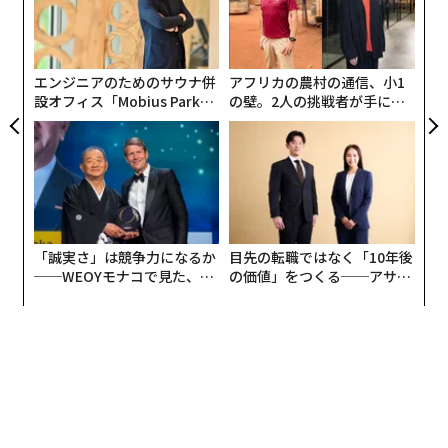
革
C】
全
ク
写真提供：大智由実子
それでは何が間違っているのか？ その理由を見ていき
た「
ましょう。
エンジニアのためのサウナ併
アフリカの農村の通信、小1
ヘルシンキ市内最古のパブリック
次ページ ＞
設オフィス「Mobius Park」
の壁。2人の挑戦者が手にし
サウナ、コティハルユ・サウナ
まず、睡眠中に分泌される成長ホルモンが深い睡眠（徐
がオープン──タマディック
た「次なる武器」
波睡眠といわれる）の時に集中的に分泌されるというこ
が健康経営を徹底する理由
とは事実です。しかし、その分泌のタイミングは22時〜
1
2
2時といった“時計で決められる時刻”には依存をしませ
ん。ここが大きな間違いになります。
文＝大智由実子
「誠実さ」は競争力になるか
目先の転職ではなく「10年後
つまり、極端な例をあげると、深夜3時に寝て午前10時
──WEOYモナコで見た、く
の価値」をつくる──アサイ
に起きたとしても、質の良い眠りと十分な時間が実現で
2026年9月号発売中
ら寿司の経営哲学
ンの長期伴走型支援とは
きていれば、成長ホルモンは、特に睡眠の前半でしっか
り分泌されるのです。
最新号の購入はこちらから
メンバーシップに登録する