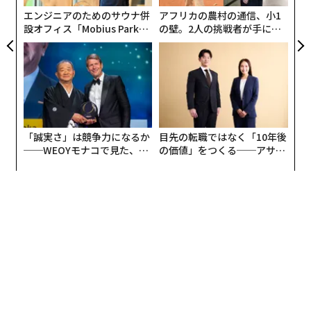
エンジニアのためのサウナ併
アフリカの農村の通信、小1
設オフィス「Mobius Park」
の壁。2人の挑戦者が手にし
皆さんサウナというと、こうこうと明るく暑くて狭苦し
がオープン──タマディック
た「次なる武器」
い部屋の中でテレビ番組を見ながら（日本のサウナ室に
が健康経営を徹底する理由
はたいがいテレビがついています）汗をダラダラとかい
て我慢比べをするもの……とお思いかもしれませんが、
フィンランドの本来のサウナは全く違います。
まず、サウナ室の中にはテレビはございません。それど
「誠実さ」は競争力になるか
目先の転職ではなく「10年後
──WEOYモナコで見た、く
の価値」をつくる──アサイ
ころか、薄暗く、灯りも最小限のところがほとんどで
ら寿司の経営哲学
ンの長期伴走型支援とは
す。そして湖畔など自然の中にあるサウナでは、風で
木々のゆれる音や小鳥のさえずりなど自然のBGMが流
れ、そこにサウナストーブの上にある熱々のサウナスト
ーンに水をかけて蒸気を発生させる「ロウリュ」をする
際の「ジュワァ〜〜〜〜〜」という音が立ち上がりま
す。
あとは、己の身体から汗が湧き出てくる感覚をじっくり
と味わいます。五感をフル回転して、自然と一体化した