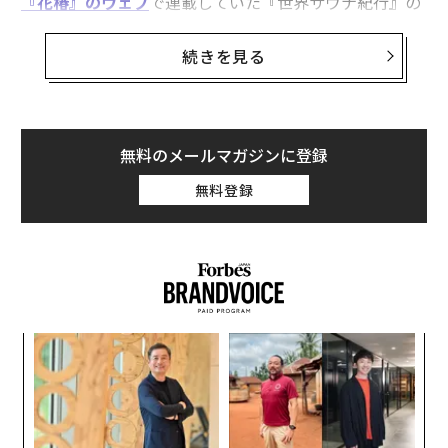
『花椿』のウェブ
で連載していた『世界サウナ紀行』の
転載であり、サウナに「ハマり始めた」2016年から201
9年にかけて、氏が世界のさまざまなサウナを旅した体
続きを見る
験記である。
（※書かれているのは、その後に起きた世界的なコロナ禍
や、空前のサウナブームが起きる前の体験だ。それだけに、
無料のメールマガジンに登録
現在はサービス提供を休止したり、営業形態を大幅に変更し
無料登録
た施設もあり得る。そこをご承知おきいただいた上で、「wi
thコロナ」の時代、改めて豊かな「withサウナ」の人生を
模索するための情報としてお楽しみいただきたい。）
目の前に海や湖があれば直行してダイブ
模組
内
“使
グ
【N
実
さてさて。唐突に、なかば強引に始まった『世界サウナ
革
C】
全
紀行』ですが、第2回はさっそくサウナの本場フィンラ
ク
た「
ンドに行っちゃいます。