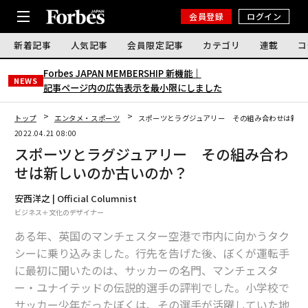
会員登録
ログイン
新着記事
人気記事
会員限定記事
カテゴリ
連載
コ
Forbes JAPAN MEMBERSHIP 新機能｜
NEWS
記事ページ内の広告表示を最小限にしました
トップ
エンタメ・スポーツ
スポーツとラグジュアリー その組み合わせは新し
2022.04.21 08:00
スポーツとラグジュアリー その組み合わ
せは新しいのか古いのか？
安西洋之 | Official Columnist
ビジネス＋文化のデザイナー
ある年、英国のマンチェスター空港で市内に向かうタク
シーに乗り込みました。行先を告げた後、ぼくが運転手
に最初に聞いたのは、サッカーの名門、マンチェスタ
ー・ユナイテッドの伝説的選手の評判でした。小学校で
サッカー少年だったぼくは、その選手が活躍していた地