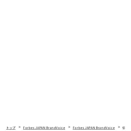
連載
ポストラグジュアリー -360度の風景-
連載一覧
advertisement
トップ
Forbes JAPAN BrandVoice
Forbes JAPAN BrandVoice
伝統