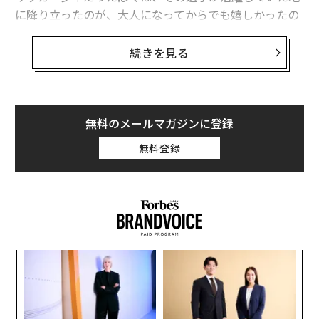
に降り立ったのが、大人になってからでも嬉しかったの
です。もちろん、そんな選手の話をすれば運転手の口も
軽くなります。
続きを見る
また、ミラノに住んでいると、日本からやってきた方か
ら、「ミランのユニフォームを買いたいのですが、どこ
で買うのがいいですか？」と定番の質問のように聞かれ
無料のメールマガジンに登録
ます。このように、サッカーは世界中で人々の交流の大
無料登録
きな扉のひとつになっています。
企業によるスポーツの「活用」
それではサッカーチームのファン規模とはどのくらいな
創に
「
のでしょうか。マンチェスター・ユナイテッドのフェイ
 JA
3
スブックのフォロワーが7400万、インスタで約5600万
C
革
る
（同チームに所属していたデビッド・ベッカムは7000万
ク