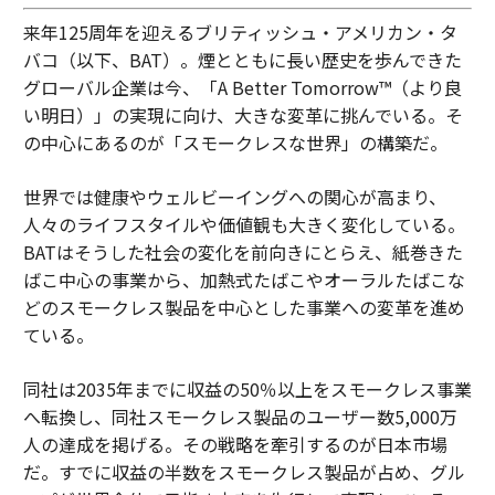
来年125周年を迎えるブリティッシュ・アメリカン・タ
バコ（以下、BAT）。煙とともに長い歴史を歩んできた
グローバル企業は今、「A Better Tomorrow™（より良
い明日）」の実現に向け、大きな変革に挑んでいる。そ
の中心にあるのが「スモークレスな世界」の構築だ。
世界では健康やウェルビーイングへの関心が高まり、
人々のライフスタイルや価値観も大きく変化している。
BATはそうした社会の変化を前向きにとらえ、紙巻きた
ばこ中心の事業から、加熱式たばこやオーラルたばこな
どのスモークレス製品を中心とした事業への変革を進め
ている。
同社は2035年までに収益の50％以上をスモークレス事業
へ転換し、同社スモークレス製品のユーザー数5,000万
人の達成を掲げる。その戦略を牽引するのが日本市場
だ。すでに収益の半数をスモークレス製品が占め、グル