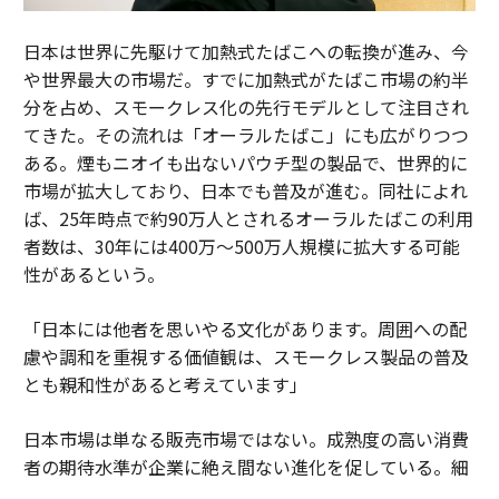
日本は世界に先駆けて加熱式たばこへの転換が進み、今
や世界最大の市場だ。すでに加熱式がたばこ市場の約半
分を占め、スモークレス化の先行モデルとして注目され
てきた。その流れは「オーラルたばこ」にも広がりつつ
ある。煙もニオイも出ないパウチ型の製品で、世界的に
市場が拡大しており、日本でも普及が進む。同社によれ
ば、25年時点で約90万人とされるオーラルたばこの利用
者数は、30年には400万～500万人規模に拡大する可能
性があるという。
「日本には他者を思いやる文化があります。周囲への配
慮や調和を重視する価値観は、スモークレス製品の普及
とも親和性があると考えています」
日本市場は単なる販売市場ではない。成熟度の高い消費
者の期待水準が企業に絶え間ない進化を促している。細
部へのこだわりや品質への妥協のない姿勢が、新しい製