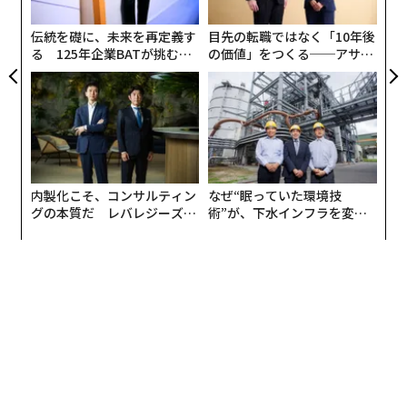
超え）です。ミランはフェイスブック2500万。レアル・
た「
マドリッドやバルセロナに至ると、フェイスブックとイ
伝統を礎に、未来を再定義す
目先の転職ではなく「10年後
ンスタ、それぞれ1億を超えます。
る 125年企業BATが挑むス
の価値」をつくる──アサイ
モークレスな未来
ンの長期伴走型支援とは
内製化こそ、コンサルティン
なぜ“眠っていた環境技
グの本質だ レバレジーズが
術”が、下水インフラを変え
実践する、次世代ファームの
たのか──産総研×月島JFE
全貌
アクアソリューションの10年
（c）Getty Images
音楽でも人気のビリー・アイリシュともなればインスタ
で1億を超えていますが、クラシック音楽の殿堂である