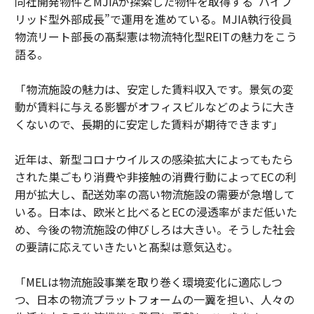
同社開発物件とMJIAが探索した物件を取得する“ハイブ
リッド型外部成長”で運用を進めている。MJIA執行役員
物流リート部長の髙梨憲は物流特化型REITの魅力をこう
語る。
「物流施設の魅力は、安定した賃料収入です。景気の変
動が賃料に与える影響がオフィスビルなどのように大き
くないので、長期的に安定した賃料が期待できます」
近年は、新型コロナウイルスの感染拡大によってもたら
された巣ごもり消費や非接触の消費行動によってECの利
用が拡大し、配送効率の高い物流施設の需要が急増して
いる。日本は、欧米と比べるとECの浸透率がまだ低いた
め、今後の物流施設の伸びしろは大きい。そうした社会
の要請に応えていきたいと髙梨は意気込む。
「MELは物流施設事業を取り巻く環境変化に適応しつ
つ、日本の物流プラットフォームの一翼を担い、人々の