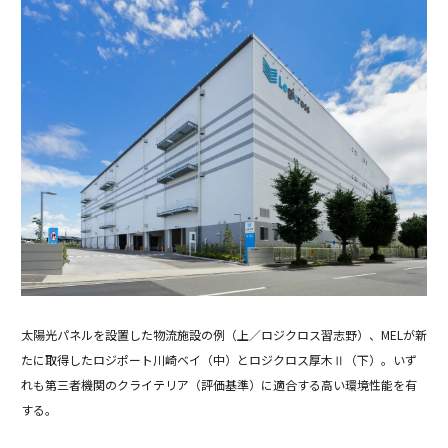
太陽光パネルを設置した物流施設の例（上／ロジクロス習志野）、MELが新
たに取得したロジポート川崎ベイ（中）とロジクロス厚木Ⅱ（下）。いず
れも第三者機関のクライテリア（評価基準）に適合する高い環境性能を有
する。