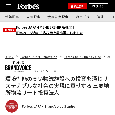
会員登録
ログイン
新着記事
人気記事
会員限定記事
カテゴリ
連載
コ
Forbes JAPAN MEMBERSHIP 新機能｜
NEWS
記事ページ内の広告表示を最小限にしました
トップ
Forbes JAPAN BrandVoice
Forbes JAPAN BrandVoice
環境
2022.04.27 11:00
環境性能の高い物流施設への投資を通じサ
ステナブルな社会の実現に貢献する 三菱地
所物流リート投資法人
Forbes JAPAN BrandVoice Studio