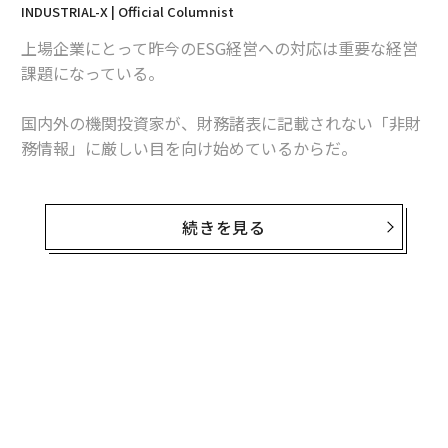
INDUSTRIAL-X | Official Columnist
上場企業にとって昨今のESG経営への対応は重要な経営
課題になっている。
国内外の機関投資家が、財務諸表に記載されない「非財
務情報」に厳しい目を向け始めているからだ。
投資家達は、企業のESG経営への取り組みを「ESGスコ
ア」として数値化し、株価の基準となる企業価値に反映
続きを見る
させ、スコアが低い場合は資金を引き揚げるケースも出
始めている。
金融機関もスコアを企業への貸出の条件とし、取り組み
への積極さが足りないと利率などが不利になることもあ
る。
それだけではない。若い世代はESGを企業選定の軸にし