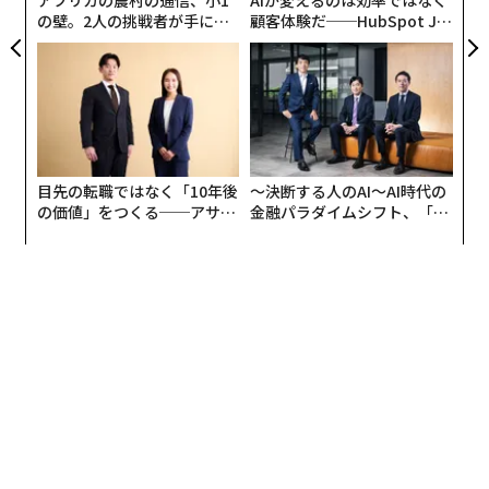
いため、現在の事業活動からの二酸化炭素（CO2）排出
の壁。2人の挑戦者が手にし
顧客体験だ──HubSpot Ja
量をセンサーを使って計測し、集計しなくてはいけな
た「次なる武器」
panが語る「Grow Better」
い。
な組織のつくり方
またリアルタイムダッシュボードと呼ばれるシステムで
監視し、「いま、どれだけCO2を排出しているか」「ど
んな取り組みをして排出量がどれだけ削減できたか」を
目先の転職ではなく「10年後
〜決断する人のAI〜AI時代の
把握できるようにするなど、計測・集計プロセスの自動
の価値」をつくる──アサイ
金融パラダイムシフト、「超
化も進める必要がある。
ンの長期伴走型支援とは
個別化」の核心 【MUFG×ウ
ェルスナビ×PwC】
「データの連携」も求められる。カーボンニュートラル
への対応は自社内だけでは完結しない。自社の上流（調
達元にあたる企業）から下流（自社製品を使って最終製
品・サービスに加工する企業）まで、サプライチェーン
に組み込まれる企業の取り組みの効果を合算して、投資
家に報告しなくてはいけない。
その際に、集計方法などを統一することも重要だ。