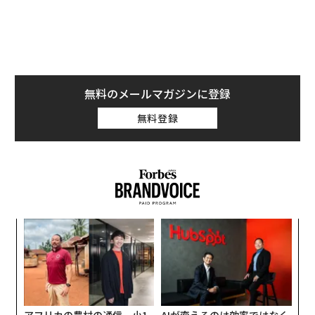
ており、取り組みの遅い会社には今後は優秀な人材が入
社しなくなっていくとも言われている。
そう、「ESG経営」への意識が低く何も対応していない
としたら、事業継続にリスクを抱えている状態といえる
のだ。
無料のメールマガジンに登録
無料登録
サプライチェーンのCO2排出量を可視化する
では何から取り組むべきなのか。最低限の必要条件は2
つ。
ンツ
“
まず一つはDX化だ。
への
シ
た、
グ
ソ
特にESG経営の主軸である「カーボンニュートラル」
プ
は、可視化が求められる。取り組みによるビフォー・ア
─
フターが分からなければ、企業努力の評価のしようがな
束
アフリカの農村の通信、小1
AIが変えるのは効率ではなく