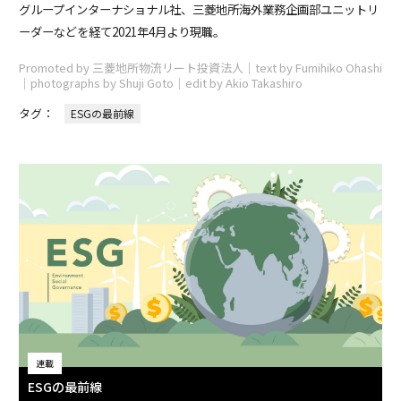
グループインターナショナル社、三菱地所海外業務企画部ユニットリ
ーダーなどを経て2021年4月より現職。
Promoted by 三菱地所物流リート投資法人｜text by Fumihiko Ohashi
｜photographs by Shuji Goto｜edit by Akio Takashiro
タグ：
ESGの最前線
連載
ESGの最前線