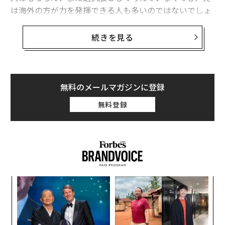
は海外の方が力を発揮できる人も多いのではないでしょ
うか。
続きを見る
今回は、米アマゾン本社で働く日本人のなかから、入社
までの経緯や職種が異なる3名を迎え、なぜアメリカで
の就職を選んだのか、どのようにしてアマゾン本社に入
社したのかを聞きました。
無料のメールマガジンに登録
無料登録
その対談の内容を、3回にわたりご紹介いたします。ア
マゾンに限らず、アメリカへの転職を目指している方の
参考になれば幸いです。
ゲスト
・中里将久（なかざと・ゆきひさ）氏
なく
な
Senior Product Manager - Tech, AWS New Initiative
Ja
術
メリルリンチ日本証券（現バンク・オブ・アメリカ）、
er」
た
“
カーライルグループ東京オフィスにて、M&Aや投資を専
ア
シ
門に日本で勤務した後、MBA留学を機に家族で渡米。そ