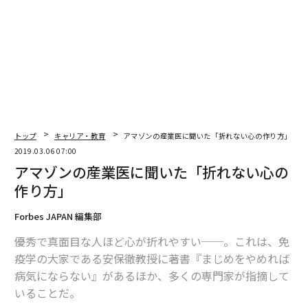
Program Manager, PV , PV Prime Video TV - Business
2016年に、新卒でアマゾンジャパンへ入社。プロダク
ト・マネージャーとしてファッション事業のカスタマ
ー・エクスペリエンス改善に従事した後、Prime Video
チームに異動。2019年9月に同ポジションで米アマゾン
本社へ転籍、現職。プライベートでは一児の母として仕
事と育児を両立中。
2016年学習院大学卒業
トップ
キャリア・教育
アマゾンの産業医に聞いた「折れない心の作り方」
2019.03.06 07:00
アマゾンの産業医に聞いた「折れない心の
次ページ ＞
現在の仕事内容
作り方」
Forbes JAPAN 編集部
1
2
3
4
5
優秀で真面目な人ほど心が折れやすい──。これは、免
文＝伊藤みさき 構成＝竹崎孝二
疫学の大家である安保徹教授に著書『まじめをやめれば
病気にならない』があるほか、多くの専門家が指摘して
いることだ。
2026年9月号発売中