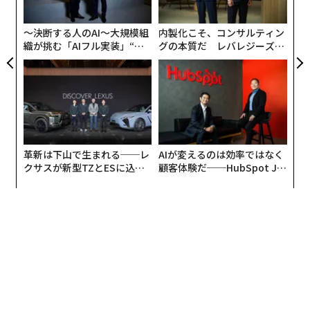
生、人事部・ジャパンコーポレートディレクターの上田
PA
外国人が「もう一度泊まろう」と誓う日本のホテル6選
セシリアさんに、「心を守りながら仕事で成果を上げる
〜決断する人のAI〜大規模組
内製化こそ、コンサルティン
秘訣」について話を伺った。
織が挑む「AIフル実装」“使
グの本質だ レバレジーズが
タグ：
Amazon/アマゾン
う”企業から“動く”企業へ【N
実践する、次世代ファームの
>鈴木英孝氏書き下ろし連載第1回
TTドコモビジネス×PwC】
全貌
今日からできる「ストレスをためない方法」｜元アマゾ
advertisement
ン産業医の相談室 #1
「歯磨きの時に鏡の中の自分をよく見る」が、自己肯定
革新は下山で生まれる──レ
AIが変えるのは効率ではなく
クサスが新型TZとESに込め
顧客体験だ──HubSpot Ja
感を高める
た「DISCOVER」の哲学
panが語る「Grow Better」
な組織のつくり方
──鈴木先生、毎日の仕事に追われ、心身が疲れてくる
と、仕事で成果を上げても「今回は偶然だ、次は同じよ
うにいかないかもしれない」と思ってしまいがちです。
自己肯定感を高く持つには何をすればよいでしょう？
自己肯定感の高い人は、不安耐性が高い。つまり、心が
折れにくい、ということは確かだと思います。そして、