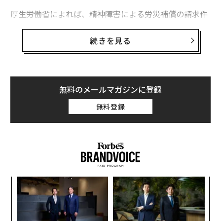
厚生労働省によれば、精神障害による労災補償の請求件
数は2018年が1732件で過去最多、1586件の前年度と比
最新号の購入はこちらから
べ9.2％増で、5年連続の増加を記録した。認定件数も2
続きを見る
年連続で増加している。2000年の労災請求件数「212
メンバーシップに登録する
件」の実に7倍以上だ。また、労働安全衛生調査（厚生
労働省）によれば、6割近い労働者が、職場あるいは仕
事に対する不安や悩みといった強いストレスを感じてい
無料のメールマガジンに登録
るとのことだ。
無料登録
関連記事
ジェフ・ベゾス率いる、シアトルに本社を構えるアマゾ
ンでは、仕事と生活を「調和」させる「ワークライフハ
アマゾンの産業医に聞いた「折れない心の作り方」
ーモニー（Work Life Harmony）」という考え方を実践
しているという。
空港のUSB充電ポートは極めて危険、セキュリティ専門家が警告
るか
“
アカデミー賞で見せた、レディ・ガガの称賛すべきプレゼンス
この世界最高峰の企業で働く人たちはどのように多忙や
、く
オ
プレッシャーから心を守り、ハイパフォーマンスを発揮
ジ
グーグル社員が自分のスマホからGmailを削除したワケ
挑
しているのか。アマゾンジャパン産業医の鈴木英孝先
よっ