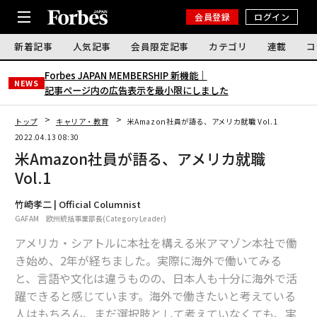
会員登録
ログイン
新着記事
人気記事
会員限定記事
カテゴリ
連載
コ
Forbes JAPAN MEMBERSHIP 新機能｜
NEWS
記事ページ内の広告表示を最小限にしました
トップ
キャリア・教育
米Amazon社員が語る、アメリカ就職 Vol.1
2022.04.13 08:30
米Amazon社員が語る、アメリカ就職
Vol.1
竹崎孝二 | Official Columnist
GAFAM 欧州統括事業部長(Category Leader)
アメリカ・シアトルに本社を構える米アマゾン本社で働
き始め、2年が経ちました。実際に海外で働いてみる
と、言語や文化は違うものの、日本人も十分に海外で活
躍できると感じています。海外で働きたいと考えている
人はもちろん、まだ選択肢として考えていなくても、実