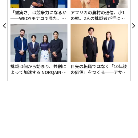
グ
の後、米アマゾン本社へ就職。現在、在米10年目。イン
「誠実さ」は競争力になるか
アフリカの農村の通信、小1
ターナルトランスファーでアマゾンジャパンに約1年の
──WEOYモナコで見た、く
の壁。2人の挑戦者が手にし
勤務経験あり。
ら寿司の経営哲学
た「次なる武器」
2007年東京大学法学部卒業、2015年 UC Berkeley Haas
（MBA）卒業。
・加瀨詩子（かせ・うたこ）氏
Software Development Engineer, Network - Core
挑戦は個から始まり、共創に
目先の転職ではなく「10年後
2019年に、新卒で米アマゾン本社に入社。ソフトウェ
よって加速する NORQAIN JA
の価値」をつくる──アサイ
ア・ディベロップメント・エンジニアとして、地理情報
PAN 特別座談会
ンの長期伴走型支援とは
を扱うネットワークインフラ系のチームに所属する。
「女性エンジニアのロールモデル」を目指しており、日
本の子供たちに英語でコンピューターサイエンスを教え
るなどのボランティア活動も行う。
2019年University of Washington地理情報学専攻、Com
puter Science副専攻として卒業
・横田頌子（よこた・しょうこ）氏