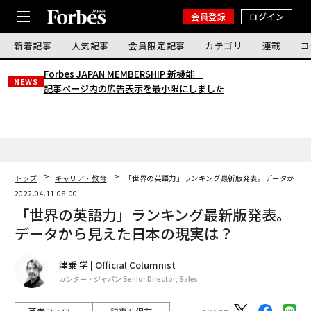
会員登録
ログイン
新着記事
人気記事
会員限定記事
カテゴリ
連載
コ
Forbes JAPAN MEMBERSHIP 新機能｜
NEWS
記事ページ内の広告表示を最小限にしました
トップ
キャリア・教育
「世界の英語力」ランキング最新版発表。データから見
2022.04.11 08:00
「世界の英語力」ランキング最新版発表。
データから見えた日本の現実は？
津乗 学 | Official Columnist
カンター・ジャパン Senior Director, Sales