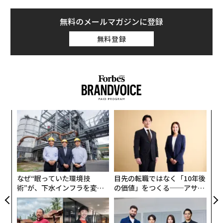
じつは谷口氏は、最難関国立大学のひとつ、あの大阪大
無料のメールマガジンに登録
学で2005年から10年以上続いた講義「日本国憲法」のカ
無料登録
リスマ講師でもあった。彼女の大人気講義は金曜の1
限、午前8時50分という開始時間にかかわらず学生たち
を釘付けにし、300人以上の大講義室を毎回満員にし
た。
現在も大阪芸術大学で教鞭をとるその伝説の講師に、
スパ
伝
「教える」ことにおける「総論」、「各論」それぞれの
のラ
る
意味や、「知識」の使い方について聞いた。新人教育を
モ
〜
任される機会も増える春、彼らをどうコーチングする
金
か。または、自ら新人としてまったく新しい莫大な知識
個
を前にした時、どうふるまうべきか───。
ェ
なぜ“眠っていた環境技
目先の転職ではなく「10年後
術”が、下水インフラを変え
の価値」をつくる──アサイ
関連記事
：
たのか──産総研×月島JFE
ンの長期伴走型支援とは
阪大のカンニングペーパーがすごい。成功に必要なのは
アクアソリューションの10年
「要約」だった