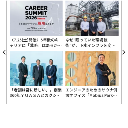
るか
〜
、く
金
個
伝
ェ
る
モ
〈7.25(土)開催〉5年後のキ
なぜ“眠っていた環境技
ャリアに「戦略」はあるか。
術”が、下水インフラを変え
トップエグゼクティブのキャ
たのか──産総研×月島JFE
リアに触れる1日│CAREER S
アクアソリューションの10年
UMMIT 2026
「老舗は常に新しい」。創業
エンジニアのためのサウナ併
360年ＹＵＡＳＡとカクシン
設オフィス「Mobius Park」
CEO田尻望が語る、AIを超え
がオープン──タマディック
る人の価値
が健康経営を徹底する理由