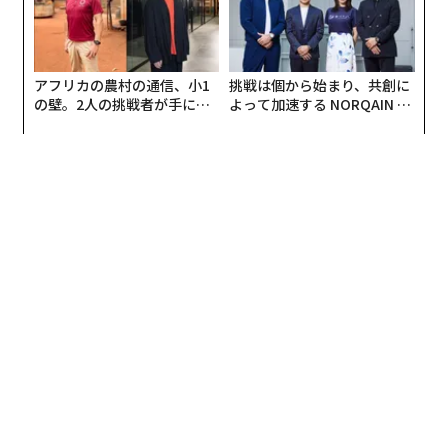
：「
一限目でも欠席なし。阪大・伝説の恋愛講義「冒頭10分
の秘密」とは
アフリカの農村の通信、小1
挑戦は個から始まり、共創に
」
の壁。2人の挑戦者が手にし
よって加速する NORQAIN JA
：
た「次なる武器」
PAN 特別座談会
阪大「伝説の講師」がプレゼン資料を用意しないイケズ
な理由
興味のないオーディエンスは「10歳の子ども」
と思え
多くの人たちの前で話をする機会も多い春。まずはどう
やって聞き手の興味を引くかが、すべてのプレゼンター
の課題ですよね。
大学の話をしましょう。文科省の方針で「出席」が評価