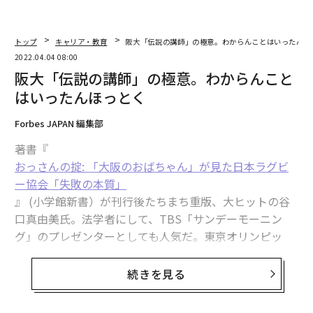
トップ
キャリア・教育
阪大「伝説の講師」の極意。わからんことはいったんほ
2022.04.04 08:00
阪大「伝説の講師」の極意。わからんこと
はいったんほっとく
Forbes JAPAN 編集部
著書『
おっさんの掟: 「大阪のおばちゃん」が見た日本ラグビ
ー協会「失敗の本質」
』 (小学館新書）が刊行後たちまち重版、大ヒットの谷
口真由美氏。法学者にして、TBS「サンデーモーニン
グ」のプレゼンターとしても人気だ。東京オリンピッ
ク・パラリンピック大会組織委員会の森喜朗前会長か
ら、「『わきまえていない』女」とも解釈できる発言が
続きを見る
あった、日本ラグビーフットボール協会の元理事として
も知られる。