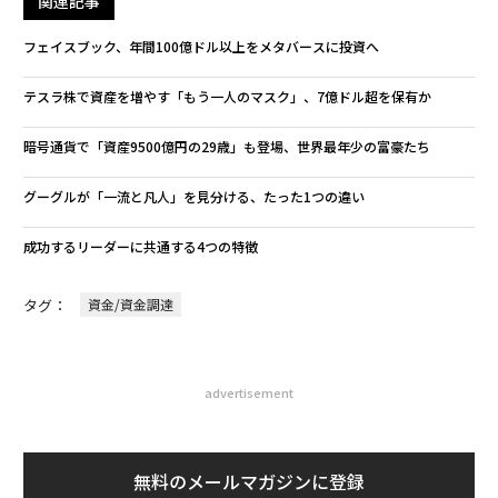
関連記事
フェイスブック、年間100億ドル以上をメタバースに投資へ
テスラ株で資産を増やす「もう一人のマスク」、7億ドル超を保有か
暗号通貨で「資産9500億円の29歳」も登場、世界最年少の富豪たち
グーグルが「一流と凡人」を見分ける、たった1つの違い
成功するリーダーに共通する4つの特徴
タグ：
資金/資金調達
advertisement
無料のメールマガジンに登録