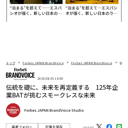
“泊まる”を超えて──エスパ
“泊まる”を超えて─エスパシ
シオが描く、新しい日本のラ
オが描く、新しい日本のラグ
グジュアリー（前編）
ジュアリー（中編）
トップ
Forbes JAPAN BrandVoice
Forbes JAPAN BrandVoice
伝統
2026.08.05 16:00
伝統を礎に、未来を再定義する 125年企
業BATが挑むスモークレスな未来
Forbes JAPAN BrandVoice Studio
著者フォロー
記事を保存