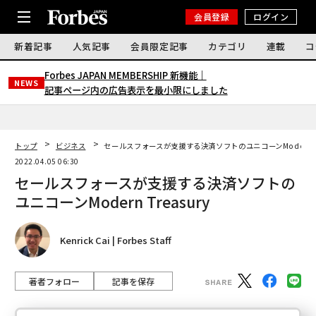
会員登録
ログイン
新着記事
人気記事
会員限定記事
カテゴリ
連載
コ
Forbes JAPAN MEMBERSHIP 新機能｜
NEWS
記事ページ内の広告表示を最小限にしました
トップ
ビジネス
セールスフォースが支援する決済ソフトのユニコーンModern Tr
2022.04.05 06:30
セールスフォースが支援する決済ソフトの
ユニコーンModern Treasury
Kenrick Cai | Forbes Staff
著者フォロー
記事を保存