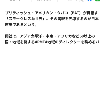
ブリティッシュ・アメリカン・タバコ（BAT）が目指す
「スモークレスな世界」。その実現を先導するのが日本
市場であるという。
同社で、アジア太平洋・中東・アフリカなど50以上の
国・地域を擁するAPMEA地域のディレクターを務めるパ
スカル・ムルメステールに戦略を聞いた。
来年125周年を迎えるブリティッシュ・アメリカン・タ
バコ（以下、BAT）。煙とともに長い歴史を歩んできた
グローバル企業は今、「A Better Tomorrow™（より良
い明日）」の実現に向け、大きな変革に挑んでいる。そ
の中心にあるのが「スモークレスな世界」の構築だ。
世界では健康やウェルビーイングへの関心が高まり、
人々のライフスタイルや価値観も大きく変化している。