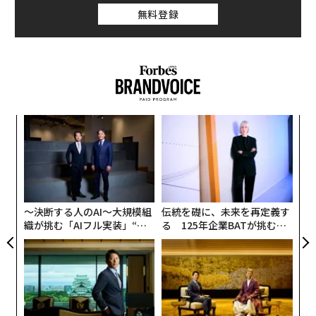
無料登録
内
グ
実
パ
全
技
無
防
〜決断する人のAI〜大規模組
伝統を礎に、未来を再定義す
織が挑む「AIフル実装」“使
る 125年企業BATが挑むス
う”企業から“動く”企業へ【N
モークレスな未来
TTドコモビジネス×PwC】