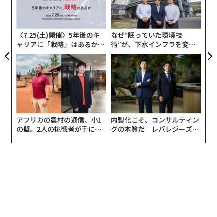
な
上の高齢者が1人暮らししているという統計が出てい
る
る。ちなみに、そのうち70％が女性だ。
モ
〈7.25(土)開催〉5年後のキ
なぜ“眠っていた環境技
そして、高齢になってからのライフスタイルの中でも
ャリアに「戦略」はあるか。
術”が、下水インフラを変え
「住まい」にかかるコストはとりわけ大きいという数字
トップエグゼクティブのキャ
たのか──産総研×月島JFE
リアに触れる1日│CAREER S
アクアソリューションの10年
も出ている。2012年には、50歳以上のアメリカの人口の
UMMIT 2026
うち3分の1が収入の30％以上を住居費として支払ってい
ることが明らかになった。
住みなれた家から離れたくはない、しかし広すぎる家を
アフリカの農村の通信、小1
内製化こそ、コンサルティン
維持するコストは重荷だし、セキュリティ上も心配だ。
の壁。2人の挑戦者が手にし
グの本質だ レバレジーズが
使っていない部屋や家具はいたむし、何より、年を取っ
た「次なる武器」
実践する、次世代ファームの
全貌
てからの一人暮らしは不安──。
であれば、安い家を探している高齢者ハウスメイトを見
つけて、ハウスシェアすればいいのではないか？
時代背景を背負ったそんな需要から続々と現れているの