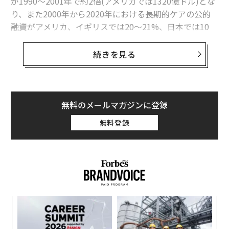
が1990〜2001年で約2倍(アメリカでは1320億ドル)とな
り、また2000年から2020年における長期的ケアの公的
融資がアメリカ、イギリスでは20〜21%、日本では10
2%増加すると推定されているという。
続きを見る
そんな中、アメリカで、高齢化社会における新しい問題
解決か？ともいえるおもしろい動きがみられる。
無料のメールマガジンに登録
高齢者たちにのしかかる「住まい」のコスト
無料登録
「
Harvard Joint Center for Housing Studies
」によれ
ば、アメリカでも2030年には50歳以上の人口が1億3200
万を超えるという。2030年には5人に1人が65歳以上に
なり、2040年には8人に1人が75歳になることが予測さ
れている。
A
顧客
また、既に2012年には、アメリカで1250万人の65歳以
pa
伝