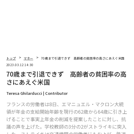
もある上、丸一日誰とも話さない日も多くなる。最近で
はシニア層の中で孤独感は特に大きな問題となってい
る。ある研究結果によると、孤独感は「毎日タバコ一箱
を吸う」のと同じ負の影響を体に及ぼすそうだ。
ヒーコックス氏は、母のような高齢者たちが同じような
境遇の人たちと一緒に住み、交友関係を構築し、食事な
ども共有する環境を目指した。結果、「シニアホームシ
トップ
マネー
70歳まで引退できず 高齢者の貧困率の高さにあえぐ米国
ェアーズ」は、必要以上に家が広い老夫婦や高齢未亡人
2023.03.12 14:30
と、安全で手頃な価格の住まいを探している高齢者をマ
70歳まで引退できず 高齢者の貧困率の高
ッチングするサービスを提供している。
さにあえぐ米国
Teresa Ghilarducci | Contributor
「ヘルパーシステム」。連絡の受
次ページ ＞
返信も代行
フランスの労働者は8日、エマニュエル・マクロン大統
領が年金の支給開始年齢を現行の62歳から64歳に引き上
げることで事実上年金の削減を提案したことに対し、抗
1
2
議の声を上げた。学校教師の3分の2がストライキに突入
した。ストライキは交通機関の労働者にもおよび、鉄道