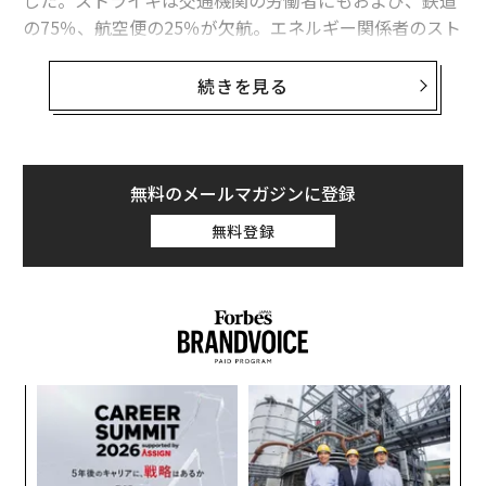
文＝石井節子 協力＝我満萌香
の75％、航空便の25％が欠航。エネルギー関係者のスト
ライキにより、電力は平常時の80％に削減された。
2026年9月号発売中
続きを見る
米仏の高齢者に対する扱いの違い
フランスでは現在、定年退職年齢を62歳から64歳に引き
最新号の購入はこちらから
上げるという案に注目が集まっているが、米国の定年退
無料のメールマガジンに登録
職者の状況をフランスと比較してみよう。経済的に比較
的豊かな国々で占められる経済協力開発機構（OECD）
メンバーシップに登録する
無料登録
の中でも、米国の労働者は特に長きにわたって働き続け
ることが前提となっている。一方のフランスは、一生の
うちで労働に捧げる期間が最も短い国の1つだ。経済的
に豊かな他の国々の労働者と比較しても、米国人は長期
関連記事
間働いているにもかかわらず、退職後に受け取る年金は
少ない。
親の老いとどう付き合うか。衰えた親をみる「痛み」とどう折り合うか
A
顧客
年金の受給額を最大限に引き上げるには、70歳まで支給
pa
「キラキラネーム」が就職する時代の味方。『ふりがなハンコ』登場
伝
な
開始を待たなければならないことから、米国では、大卒
る