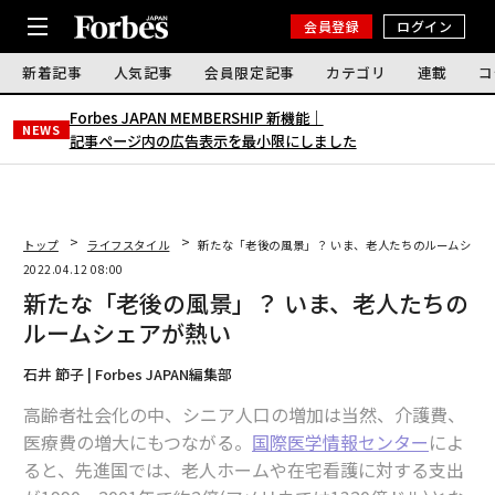
会員登録
ログイン
新着記事
人気記事
会員限定記事
カテゴリ
連載
コ
Forbes JAPAN MEMBERSHIP 新機能｜
NEWS
記事ページ内の広告表示を最小限にしました
トップ
ライフスタイル
新たな「老後の風景」？ いま、老人たちのルームシェ
2022.04.12 08:00
新たな「老後の風景」？ いま、老人たちの
ルームシェアが熱い
石井 節子 | Forbes JAPAN編集部
高齢者社会化の中、シニア人口の増加は当然、介護費、
医療費の増大にもつながる。
国際医学情報センター
によ
ると、先進国では、老人ホームや在宅看護に対する支出