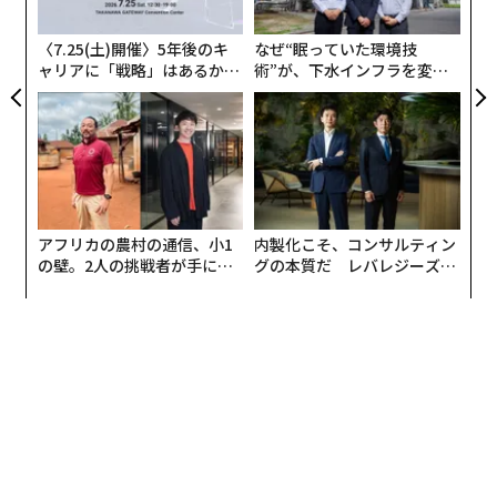
で22歳から働き始めた人は48年間、高卒で18歳から働き
十字架で「グッドデザイン賞」。施主を唸らせた『90度回転』の意匠
モ
始めた人は52年間も働き続けなければならない。ノルウ
〈7.25(土)開催〉5年後のキ
なぜ“眠っていた環境技
コロナ規制撤廃のスウェーデン。現地邦人医師が見た「医療IT国」の実態
ェー、イタリア、イスラエルで目安とされる労働期間は4
ャリアに「戦略」はあるか。
術”が、下水インフラを変え
4～45年、フランスやギリシャでは40年未満となってい
トップエグゼクティブのキャ
たのか──産総研×月島JFE
ゼレンスキー大統領「出ていけ。『死にたくない』と司令部に伝えろ」｜
リアに触れる1日│CAREER S
アクアソリューションの10年
る。
フォーブス ウクライナ
UMMIT 2026
米国は
高齢者の貧困率が最も高い国の1つ
で、高齢者の
約4人に1人（23.1％）が貧困状態にある（メキシコは2
advertisement
6％で米国を上回っているものの、南アフリカでさえ、
アフリカの農村の通信、小1
内製化こそ、コンサルティン
高齢者貧困率は米国より低い）。これとは対照的に、フ
の壁。2人の挑戦者が手にし
グの本質だ レバレジーズが
ランスは高齢者の貧困率が最も低く、100人中わずか4人
た「次なる武器」
実践する、次世代ファームの
全貌
（4.4％）しか貧困に陥っていない。