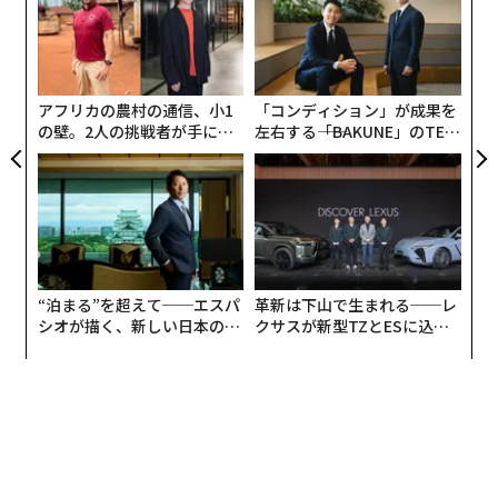
C
伝
る
る
モ
アフリカの農村の通信、小1
「コンディション」が成果を
の壁。2人の挑戦者が手にし
左右する――「BAKUNE」のTEN
た「次なる武器」
TIALが支える「挑戦者の明
日」
“泊まる”を超えて──エスパ
革新は下山で生まれる──レ
シオが描く、新しい日本のラ
クサスが新型TZとESに込め
グジュアリー（前編）
た「DISCOVER」の哲学