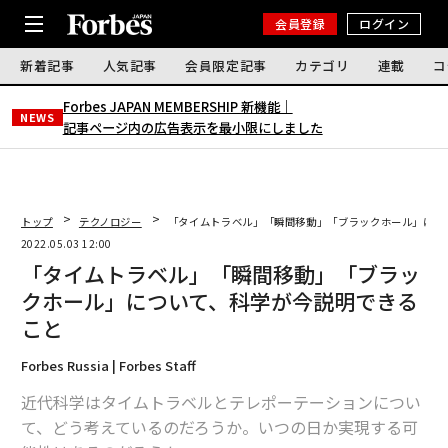
会員登録
ログイン
新着記事
人気記事
会員限定記事
カテゴリ
連載
コ
Forbes JAPAN MEMBERSHIP 新機能｜
NEWS
記事ページ内の広告表示を最小限にしました
トップ
テクノロジー
「タイムトラベル」「瞬間移動」「ブラックホール」につ
2022.05.03 12:00
「タイムトラベル」「瞬間移動」「ブラッ
クホール」について、科学が今説明できる
こと
Forbes Russia | Forbes Staff
近代科学はタイムトラベルとテレポーテーションについ
て、どう考えているのだろうか。いつの日か実現する可