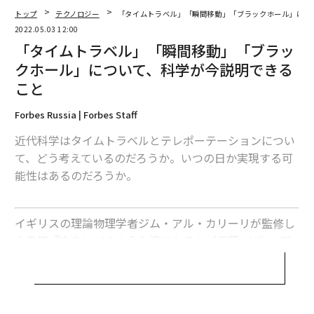
トップ
テクノロジー
「タイムトラベル」「瞬間移動」「ブラックホール」につ
2022.05.03 12:00
「タイムトラベル」「瞬間移動」「ブラッ
クホール」について、科学が今説明できる
こと
翻訳＝上原裕美子 編集＝石井節子
Forbes Russia | Forbes Staff
近代科学はタイムトラベルとテレポーテーションについ
2026年9月号発売中
て、どう考えているのだろうか。いつの日か実現する可
能性はあるのだろうか。
最新号の購入はこちらから
イギリスの理論物理学者ジム・アル・カリーリが監修し
た書籍『未来はどのような姿になるか（原題：What Th
メンバーシップに登録する
e Future Looks Like』（英語版2018年出版、日本語未
訳）のロシア語翻訳版が、ロシアの出版社アリピナから
2019年11月に出版された。