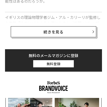
能性はあるのだろうか。
イギリスの理論物理学者ジム・アル・カリーリが監修し
た書籍『未来はどのような姿になるか（原題：What Th
e Future Looks Like』（英語版2018年出版、日本語未
続きを見る
訳）のロシア語翻訳版が、ロシアの出版社アリピナから
2019年11月に出版された。
本書では、アル・カリーリを筆頭とする多数の科学者た
無料のメールマガジンに登録
ちが、人類の未来はどうなるかという問いに挑んでい
無料登録
る。気候変動はどうなるか。交通手段はどうなるか。人
工知能（AI）が普及したら、どんなふうになるのか。遺
伝子を利用した治療薬でうつ症状を軽減したり健康を回
復したりするのか。どんな目覚ましい技術発展がこの先
に待っているのか。日常生活にはどんな革新があるの
か。
年後
「
サイ
3