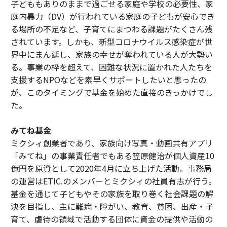
子どももありのままで過ごせる家庭や学校の必要性、家
庭内暴力（DV）が行われている家庭の子どもが安心でき
る場所の不足など、子育てにまつわる課題がたくさん残
されています。しかも、新型コロナウイルス感染症が世
界中にまん延し、家族の幸せが奪われている人が大勢い
る。事業の枠を超えて、困難な状況に置かれた人たちを
支援するNPOなどを素早くサポートしたいと思ったの
が、このタイミングで基金を始めた直接のきっかけでし
た。
みてね基金
ミクシィ創業者であり、家族向け写真・動画共有アプリ
「みてね」の事業責任者でもある笠原健治が個人資産10
億円を原資として2020年4月に立ち上げた活動。事務局
の運営はETIC.のメンバーとミクシィの社員有志が行う。
基金を通じて子どもやその家族を取り巻く社会課題の解
決を目指し、主に難病・障がい、教育、貧困、出産・子
育て、虐待の領域で活動する団体に資金の提供や活動の