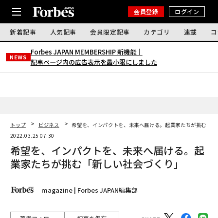
会員登録
ログイン
新着記事
人気記事
会員限定記事
カテゴリ
連載
コ
Forbes JAPAN MEMBERSHIP 新機能｜
NEWS
記事ページ内の広告表示を最小限にしました
トップ
ビジネス
希望を、インパクトを、未来へ届ける。起業家たちが挑む「新
2022.03.25 07:30
希望を、インパクトを、未来へ届ける。起
業家たちが挑む「新しい社会づくり」
magazine | Forbes JAPAN編集部