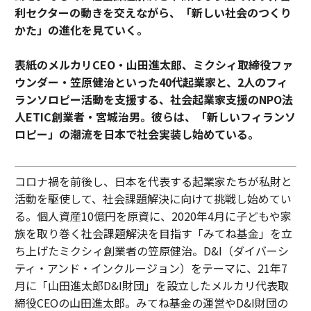
利セクターの動きを交えながら、「新しい社会のつくり
かた」の進化を見ていく。
表紙のメルカリCEO・山田進太郎、ミクシィ取締役ファ
ウンダー・笠原健治といった40代起業家と、2人のフィ
ランソロピー活動を支援する、社会起業家支援のNPO法
人ETIC創業者・宮城治男。彼らは、「新しいフィランソ
ロピー」の潮流を日本で社会実装し始めている。
コロナ禍を前後し、日本を代表する起業家たちが私財と
活動を駆使して、社会課題解決に向けて挑戦し始めてい
る。個人資産10億円を原資に、2020年4月に子どもや家
族を取り巻く社会課題解決を目指す「みてね基金」を立
ち上げたミクシィ創業者の笠原健治。D&I（ダイバーシ
ティ・アンド・インクルージョン）をテーマに、21年7
月に「山田進太郎D&I財団」を設立したメルカリ代表取
締役CEOの山田進太郎。みてね基金の運営やD&I財団の