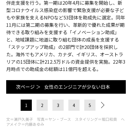
伴走支援を行う。第一期は20年4月に募集を開始し、新
型コロナウイルス感染症の影響で緊急支援が必要な子ど
もや家族を支えるNPOなど53団体を助成先に選定。同年
11月には第二期の募集を行い、革新的で優れた成果が期
待できる取り組みを支援する「イノベーション助成」
と、地域課題に地道に取り組む団体の成長を支援する
「ステップアップ助成」の2部門で計20団体を採択し
た。海外でもアメリカ、カナダ、イギリス、オーストラ
リアの15団体に計212.5万ドルの資金提供を実施。22年3
月時点での助成金の総額は11億円を超える。
次ページ ＞
女性のエンジニアが少ない日本
1
2
3
4
5
文＝瀬戸久美子 写真＝ヤン・ブース スタイリング＝堀口和貢 ヘ
アメイク＝内藤あゆみ