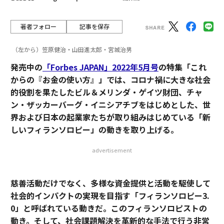
著者フォロー
記事を保存
（左から）笠原健治・山田進太郎・宮城治男
発売中の
「Forbes JAPAN」2022年5月号
の特集「これ
からの『お金の使い方』」では、コロナ禍に大きな社会
的役割を果たしたビル＆メリンダ・ゲイツ財団、チャ
ン・ザッカーバーグ・イニシアチブをはじめとした、世
界および日本の起業家たちが取り組みはじめている「新
しいフィランソロピー」の動きを取り上げる。
advertisement
慈善活動だけでなく、多様な資金提供と活動を駆使して
社会的インパクトの実現を目指す「フィランソロピー3.
0」と呼ばれている動きだ。このフィランソロピストの
動き。そして、社会課題解決を革新的な手法で行う非営