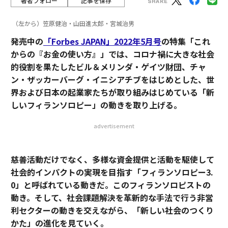
著者フォロー
記事を保存
（左から）笠原健治・山田進太郎・宮城治男
発売中の
「Forbes JAPAN」2022年5月号
の特集「これ
からの『お金の使い方』」では、コロナ禍に大きな社会
的役割を果たしたビル＆メリンダ・ゲイツ財団、チャ
ン・ザッカーバーグ・イニシアチブをはじめとした、世
界および日本の起業家たちが取り組みはじめている「新
しいフィランソロピー」の動きを取り上げる。
advertisement
慈善活動だけでなく、多様な資金提供と活動を駆使して
社会的インパクトの実現を目指す「フィランソロピー3.
0」と呼ばれている動きだ。このフィランソロピストの
動き。そして、社会課題解決を革新的な手法で行う非営
利セクターの動きを交えながら、「新しい社会のつくり
かた」の進化を見ていく。