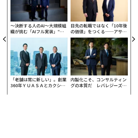
挑
よっ
PA
〜決断する人のAI〜大規模組
目先の転職ではなく「10年後
織が挑む「AIフル実装」“使
の価値」をつくる──アサイ
う”企業から“動く”企業へ【N
ンの長期伴走型支援とは
TTドコモビジネス×PwC】
「老舗は常に新しい」。創業
内製化こそ、コンサルティン
360年ＹＵＡＳＡとカクシン
グの本質だ レバレジーズが
CEO田尻望が語る、AIを超え
実践する、次世代ファームの
る人の価値
全貌