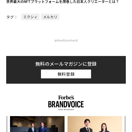
世界最大のNFTプラットフォームを席巻した日本人クリエーターとは？
タグ：
ミクシィ
メルカリ
advertisement
無料のメールマガジンに登録
無料登録
ア
の
た