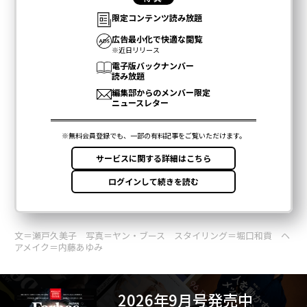
文＝瀬戸久美子 写真＝ヤン・ブース スタイリング＝堀口和貢 ヘ
アメイク＝内藤あゆみ
2026年9月号発売中