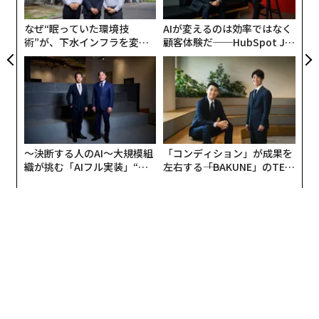
た
なぜ“眠っていた環境技
AIが変えるのは効率ではなく
術”が、下水インフラを変え
顧客体験だ──HubSpot Ja
たのか──産総研×月島JFE
panが語る「Grow Better」
アクアソリューションの10年
な組織のつくり方
〜決断する人のAI〜大規模組
「コンディション」が成果を
この投稿をInstagramで見る
織が挑む「AIフル実装」“使
左右する――「BAKUNE」のTEN
う”企業から“動く”企業へ【N
TIALが支える「挑戦者の明
Yoko Ono(@yokoono)がシェアした投稿
TTドコモビジネス×PwC】
日」