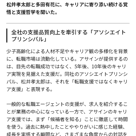
松井孝太郎と多田有花に、キャリアに寄り添い続ける覚
関連記事
悟と支援哲学を聞いた。
ウクライナ侵攻で機密情報を拡散する「ゴースト」たちの目的
全社の支援品質向上を牽引する「アソシエイト
衛星インターネット「Starlink」のアプリ、ウクライナで10万DL記録
プリンシパル」
世界最大のNFTプラットフォームを席巻した日本人クリエーターとは？
少子高齢化による人材不足やキャリア観の多様化を背景
に、転職市場は流動化している。アサインが提供するの
こんなNFTアートがおもしろい。弁護士の私が昨年買ったものは？
は、目先の転職成功ではなく、5年後、10年後のキャリ
ア実現を見据えた支援だ。同社のアソシエイトプリンシ
ニッチな趣味は熱量がすごい。登山ファンに「YAMAP」が愛される理由
パル、松井孝太郎は、それを「転職支援ではなくキャリ
ア支援」と表現する。
タグ：
アート/美術品
一般的な転職エージェントの支援が、求人を紹介するこ
とが業務の中心になっている一方で、アサインのキャリ
advertisement
ア支援では、まず「候補者を知る」ことに徹底して時間
を使う。過去に熱中したことややりがいに感じた経験、
成長を実感する瞬間など、さまざまな角度からの対話を