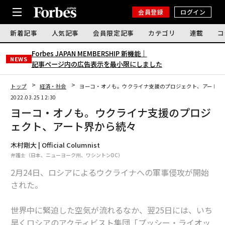
会員登録
ログイン
新着記事
人気記事
会員限定記事
カテゴリ
連載
コ
Forbes JAPAN MEMBERSHIP 新機能｜
NEWS
記事ページ内の広告表示を最小限にしました
トップ
経済・社会
ヨーコ・オノも。ウクライナ支援のプロジェクト、アート界
2022.03.25 12:30
ヨーコ・オノも。ウクライナ支援のプロジ
ェクト、アート界から続々
木村剛大 | Official Columnist
弁護士（日本、ニューヨーク州、ワシントンDC）
2月24日、ロシアによるウクライナへの軍事侵攻が開始
された。
世界中に緊迫した空気が流れるなか、翌25日には、いち
早くロシアのアクティビスト集団「プッシー・ライオッ