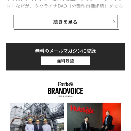
ト」などが、ウクライナDAO（分散型自律組織）を立ち
上げて、ウクライナ国旗を使ったNFTアートを発表。参
加者がその購入を通じて、ウクライナの民間団体に寄付
続きを見る
することができる取り組みを実施した。
3月に入ってからは、アート界では続々とアーティストた
ちがさまざまなウクライナ支援のプロジェクトを発表
無料のメールマガジンに登録
し、実施している。いくつか紹介したい。
無料登録
平和への願いが込められたプロジェクト
ヨーコ・オノ「IMAGINE PEACE」
ィン
「
ズが
─
ムの
ら
義す
ア
むス
の