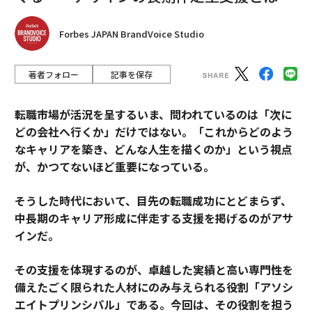
──実は、今回取り上げたプロジェクト以外にも、アー
ト界では日々さまざまな支援活動が行われている。私た
Forbes JAPAN BrandVoice Studio
ち1人1人は小さな存在に過ぎないが、どのような形であ
れ、自分にできる範囲でウクライナ支援に参加していく
著者フォロー
記事を保存
ことが、世界平和への一歩につながると願っている。
文＝木村剛大
転職市場が活況を呈するいま、問われているのは「次に
どの会社へ行くか」だけではない。「これからどのよう
なキャリアを築き、どんな人生を描くのか」という視点
2026年9月号発売中
が、かつてないほど重要になっている。
そうした時代において、目先の転職成功にとどまらず、
最新号の購入はこちらから
中長期のキャリア形成に伴走する支援を掲げるのがアサ
インだ。
メンバーシップに登録する
その支援を体現するのが、卓越した実績と高い専門性を
備えたごく限られた人材にのみ与えられる役割「アソシ
エイトプリンシパル」である。今回は、その役割を担う