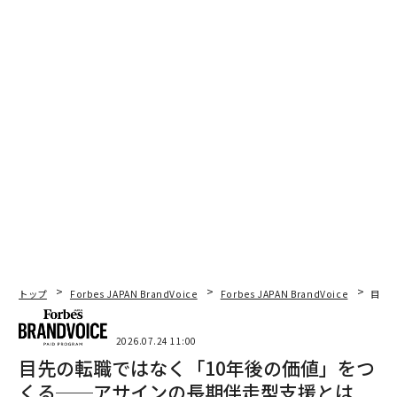
インターネット黎明期に開発され、OSが異なる閲覧環境
でも同一色で表現される「ウェブセーフカラー」の216
色を、それぞれカップに彩色してNFTをつけて販売す
る。
当初は寄付を前提としたプロジェクトではなく、「使い
捨てない使い捨てカップで、エンドレスでWebセーフな
パーティを始めよう！」というテーマだったが、ロシア
によるウクライナ侵攻という事態を受けて、「未来に待
っている、エンドレスですべての人がセーフなパーティ
のために！」という平和への願いが込められたプロジェ
クトとなった。
トップ
Forbes JAPAN BrandVoice
Forbes JAPAN BrandVoice
目先
1カップ＝0.1イーサ(約3万円)で、2022年3月5日から3月
31日まで販売し、全収益がウクライナの人道支援のた
2026.07.24 11:00
め、国際NGO「Save the Children」に寄付される。
目先の転職ではなく「10年後の価値」をつ
くる──アサインの長期伴走型支援とは