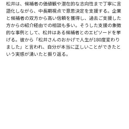
松井は、候補者の価値観や潜在的な志向性まで丁寧に言
語化しながら、中長期視点で意思決定を支援する。企業
と候補者の双方から高い信頼を獲得し、過去ご支援した
方からの紹介経由での相談も多い。そうした支援の象徴
的な事例として、松井はある候補者とのエピソードを挙
げる。彼から「松井さんのおかげで人生が180度変わり
ました」と言われ、自分が本当に正しいことができたと
いう実感が湧いたと振り返る。
「30歳手前のある候補者は、中高一貫校から大手メーカ
ーへ進み、次のキャリアとして成長フェーズにある企業
への転職を検討していました。しかし、それまで歩んで
きた道とは異なる選択だったこともあり、『やはりこの
ままでいいのではないか』と何度も迷われていました。
私は特定の企業や環境を勧めたかったわけではありませ
ん。ただ、ご本人が対話を重ねる中で見えてきた価値観
や将来像を考えたとき、その選択を後悔しないために