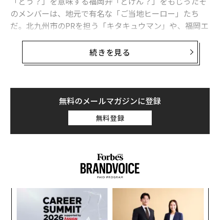
「どう？」を意味する福岡弁「どげん？」をもじったそ
のメンバーは、地元で有名な「ご当地ヒーロー」たち
だ。北九州市のPRを担う「キタキュウマン」や、福岡エ
リアで調剤薬局などを展開する大賀薬局のPRキャラクタ
ー「薬剤戦師オーガマン」など、10人を超える。
続きを見る
あるヒーローは年1回の地元のお祭りに出動し、あるヒ
ーローは企業の運動会を盛り上げる。「ドゲンジャー
ズ」は、こうした地元ですでに愛されているご当地ヒー
無料のメールマガジンに登録
ローの集合体、いわば「アベンジャーズ」的な存在なの
無料登録
だ。
そんな彼らが活躍する番組は、2020年5月にKBC九州朝
日放送で放送を開始、その後まもなく福岡で人気が沸騰
した。翌2021年にはシーズン2の公開とともに、放送エ
リアを関東・熊本・鹿児島へ拡大。この4月には、シリ
創業
伝
ーズ最新作となるシーズン3の地上波・YouTube全国同
シン
る
時配信を控えている。
超え
モ
〜