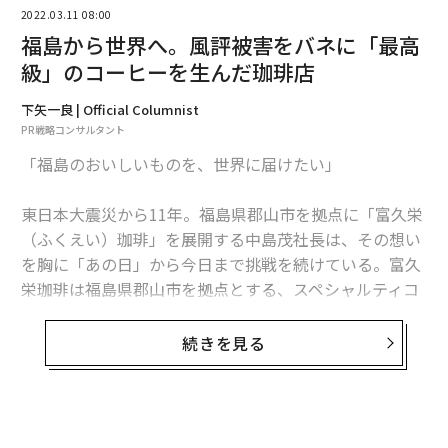
2022.03.11 08:00
エムマーケットエージェンシーCEO 下青木秀輝氏
福島から世界へ。風評被害をバネに「最高
級」のコーヒーを生んだ珈琲店
「実在のヒーロー」が登場する特撮番組
下矢一良 | Official Columnist
PR戦略コンサルタント
「ドゲンジャーズシーズン1」のあらすじはこうだ。
「福島のおいしいものを、世界に届けたい」
福岡で人気のヒーローたちは、地域の平和を守る毎日を
東日本大震災から11年。福島県郡山市を拠点に「富久栄
送っていた。そんななか、新たな仕事が舞い込む。恋愛
（ふくえい）珈琲」を展開する中島茂社長は、その想い
リアリティー番組「HERO HOUSE」への出演だ。その撮
を胸に「あの日」から今日まで挑戦を続けている。富久
影で能古島（福岡県）に赴いたヒーローたちは撮影を無
栄珈琲は福島県郡山市を拠点とする、スペシャルティコ
事に終えたが、本土に戻ると、福岡は悪の秘密結社に侵
ーヒーの専門店だ。
略されていた。
続きを見る
中島社長は早稲田大学を卒業後、2008年に地元の郡山市
ヒーローたちは、渦中に巻き込まれた青年「田中」とと
に戻り、主にオフィス向けにコーヒーの宅配販売事業を
もに、福岡の平和を取り戻す戦いへと挑んでゆく──。
始めた。震災が起こった「そのとき」も、コーヒーの配
達をしている最中だったという。