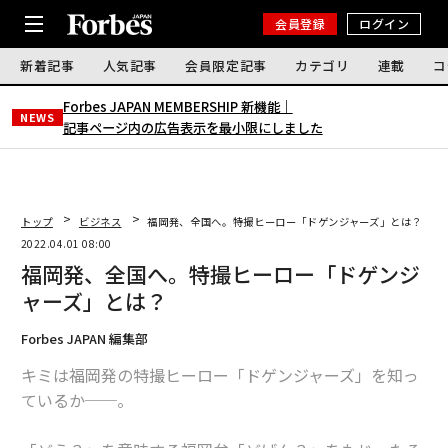
会員登録
ログイン
新着記事
人気記事
会員限定記事
カテゴリ
連載
コ
Forbes JAPAN MEMBERSHIP 新機能｜
NEWS
記事ページ内の広告表示を最小限にしました
トップ
ビジネス
福岡発、全国へ。特撮ヒーロー「ドゲンジャーズ」とは？
2022.04.01 08:00
福岡発、全国へ。特撮ヒーロー「ドゲンジ
ャーズ」とは？
Forbes JAPAN 編集部
キミは福岡発の特撮ヒーロー「ドゲンジャーズ」を知っ
ているか──。