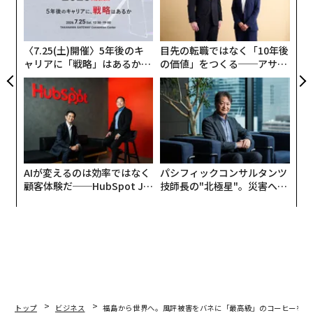
金
ローカル局で始まった特撮番組は、なぜ全国的な人気を
個
獲得するに至ったのか。「ドゲンジャーズ」の広告・企
ェ
〈7.25(土)開催〉5年後のキ
目先の転職ではなく「10年後
画営業と版権運用を担当するエムマーケットエージェン
ャリアに「戦略」はあるか。
の価値」をつくる──アサイ
シーCEOの下青木秀輝に話を聞いた。
トップエグゼクティブのキャ
ンの長期伴走型支援とは
リアに触れる1日│CAREER S
UMMIT 2026
AIが変えるのは効率ではなく
パシフィックコンサルタンツ
顧客体験だ──HubSpot Ja
技師長の"北極星"。災害への
panが語る「Grow Better」
無力感を乗り越え見つけた、
な組織のつくり方
防災一筋20年の答え
トップ
ビジネス
福島から世界へ。風評被害をバネに「最高級」のコーヒーを生