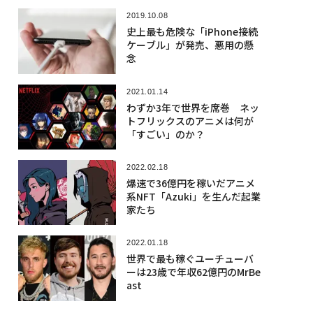
2019.10.08
史上最も危険な「iPhone接続
ケーブル」が発売、悪用の懸
念
2021.01.14
わずか3年で世界を席巻 ネッ
トフリックスのアニメは何が
「すごい」のか？
2022.02.18
爆速で36億円を稼いだアニメ
系NFT「Azuki」を生んだ起業
家たち
2022.01.18
世界で最も稼ぐユーチューバ
ーは23歳で年収62億円のMrBe
ast