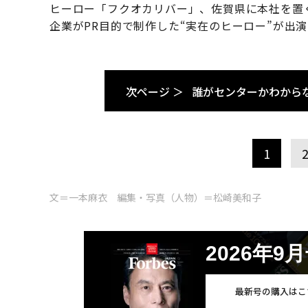
ヒーロー「フクオカリバー」、佐賀県に本社を置
企業がPR目的で制作した“実在のヒーロー”が出
次ページ ＞
誰がセンターかわから
1
文＝一本麻衣 編集・写真（人物）＝松崎美和子
2026年9
最新号の購入はこ