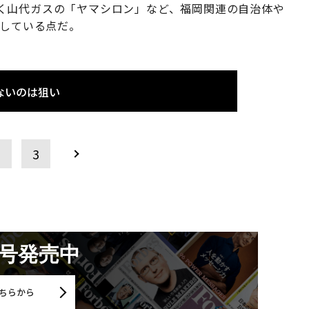
く山代ガスの「ヤマシロン」など、福岡関連の自治体や
演している点だ。
ないのは狙い
2
3
月号発売中
ちらから