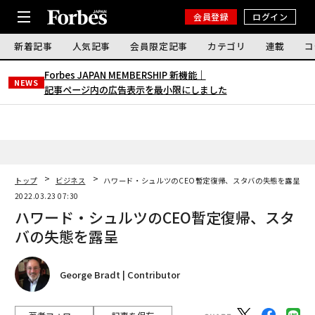
会員登録
ログイン
新着記事
人気記事
会員限定記事
カテゴリ
連載
コ
Forbes JAPAN MEMBERSHIP 新機能｜
NEWS
記事ページ内の広告表示を最小限にしました
トップ
ビジネス
ハワード・シュルツのCEO暫定復帰、スタバの失態を露呈
2022.03.23 07:30
ハワード・シュルツのCEO暫定復帰、スタ
バの失態を露呈
George Bradt | Contributor