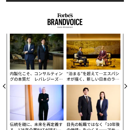
てダイエーの再建を任されます。49歳で日本マイクロソ
フトに移り、10年にわたって社長や会長を歴任して、会
社を大きく成長させました。そして2017年、社名の変わ
っていた古巣へ役員として復帰したのです。
〜
毎日が嫌で嫌でしょうがなかった
金
個
革
ェ
ク
まさに華麗なキャリアそのもので、最初からさぞや恵ま
た「
れた環境で過ごしていたのかと思いきや、まったく違い
内製化こそ、コンサルティン
“泊まる”を超えて─エスパシ
ました。樋口さんは工学部の出身ですが、松下電器での
グの本質だ レバレジーズが
オが描く、新しい日本のラグ
最初の配属は、おそらく誰も希望していなかった、予想
実践する、次世代ファームの
ジュアリー（中編）
全貌
もしないような部門への配属だったのです。
「溶接機事業部でした。実はこれはショックな配属でし
てね。技術的にはほとんど成熟している職場。しかも当
時は、いわゆる典型的な3K、きつい、汚い、危険な職場
伝統を礎に、未来を再定義す
目先の転職ではなく「10年後
だったからです」
る 125年企業BATが挑むス
の価値」をつくる──アサイ