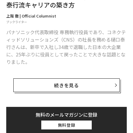
泰行流キャリアの築き方
上阪 徹 | Official Columnist
ブックライター
パナソニック代表取締役 専務執行役員であり、コネクテ
ィッドソリューションズ（CNS）の社長を務める樋口泰
行さんは、新卒で入社し34歳で退職した日本の大企業
に、25年ぶりに役員として戻ったことで大きな話題とな
りました。
松下電器産業からハーバード・ビジネス・スクールへM
BA留学。その後、ボストンコンサルティンググループを
続きを見る
経て、アップルコンピュータへ。さらにコンパックコン
ピュータに転じると、会社がヒューレット・パッカード
と合併。45歳で6000人企業の日本ヒューレット・パッカ
ードの社長に抜擢されました。
無料のメールマガジンに登録
無料登録
その後、当時の産業再生機構に請われて社長兼COOとし