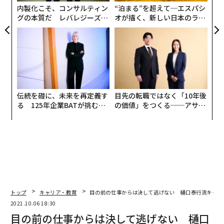
内製化こそ、コンサルティン
“泊まる”を超えて─エスパシ
グの本質だ レバレジーズが
オが描く、新しい日本のラグ
実践する、次世代ファームの
ジュアリー（中編）
全貌
伝統を礎に、未来を再定義す
目先の転職ではなく「10年後
る 125年企業BATが挑むス
の価値」をつくる──アサイ
モークレスな未来
ンの長期伴走型支援とは
トップ
キャリア・教育
目の前の仕事からは決して逃げない 樋口泰行流キャリ
2021.10.06 18:30
目の前の仕事からは決して逃げない 樋口