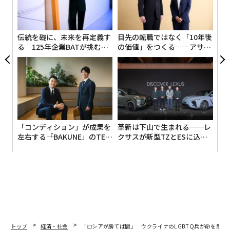
─
ら
伝統を礎に、未来を再定義す
目先の転職ではなく「10年後
る 125年企業BATが挑むス
の価値」をつくる──アサイ
モークレスな未来
ンの長期伴走型支援とは
「コンディション」が成果を
革新は下山で生まれる──レ
左右する――「BAKUNE」のTEN
クサスが新型TZとESに込め
TIALが支える「挑戦者の明
た「DISCOVER」の哲学
日」
トップ
経済・社会
「ロシアが勝てば闇」 ウクライナのLGBTQ兵が命を懸け