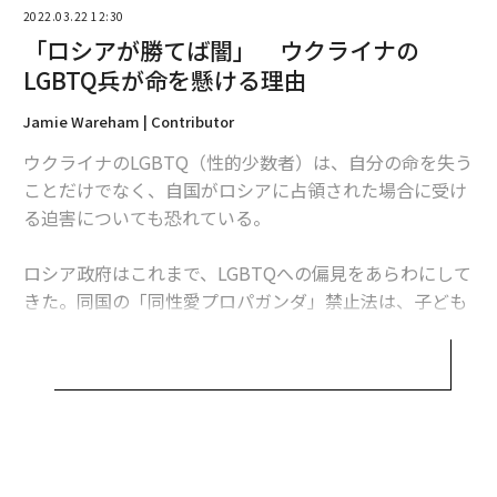
2022.03.22 12:30
「ロシアが勝てば闇」 ウクライナの
LGBTQ兵が命を懸ける理由
Jamie Wareham | Contributor
ウクライナのLGBTQ（性的少数者）は、自分の命を失う
編集＝遠藤宗生
ことだけでなく、自国がロシアに占領された場合に受け
る迫害についても恐れている。
2026年9月号発売中
ロシア政府はこれまで、LGBTQへの偏見をあらわにして
きた。同国の「同性愛プロパガンダ」禁止法は、子ども
にLGBTQに関するコンテンツを見せることを禁じるもの
最新号の購入はこちらから
で、事実上、LGBTQとしての生き方を話題にすることに
対する禁止令として使われている。チェチェンで行われ
メンバーシップに登録する
たLGBTQに対する迫害、いわゆる「ゲイの粛清」は、近
年のロシアでも特に恐ろしい出来事として、世界に衝撃
を与えた。