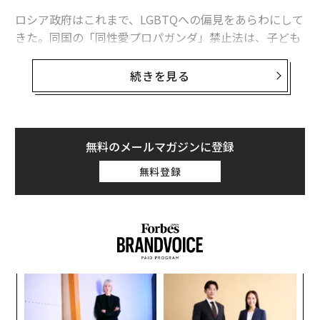
ロシア政府はこれまで、LGBTQへの偏見をあらわにして
きた。同国の「同性愛プロパガンダ」禁止法は、子ども
にLGBTQに関するコンテンツを見せることを禁じるもの
で、事実上、LGBTQとしての生き方を話題にすることに
続きを見る
対する禁止令として使われている。チェチェンで行われ
たLGBTQに対する迫害、いわゆる「ゲイの粛清」は、近
年のロシアでも特に恐ろしい出来事として、世界に衝撃
を与えた。
無料のメールマガジンに登録
無料登録
そして今、ロシアのウクライナ侵攻が世界を震撼（しん
かん）させている。戦争が始まる前から、すでに恐ろし
い情報が出ていた。米国は国連に提出した書簡で、ロシ
アが「反体制派」のリストを作成し、LGBTQやジャーナ
リスト、活動家といった人々を殺害したり、収容所に送
ったりすることを計画していると指摘。「人権面で大惨
挑
事」が起きると警告した。
よっ
PA
「