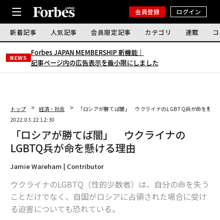
会員登録
ログイン
新着記事
人気記事
会員限定記事
カテゴリ
連載
コ
Forbes JAPAN MEMBERSHIP 新機能｜
NEWS
記事ページ内の広告表示を最小限にしました
トップ
経済・社会
「ロシアが勝てば闇」 ウクライナのLGBTQ兵が命を懸け
2022.03.22 12:30
「ロシアが勝てば闇」 ウクライナの
LGBTQ兵が命を懸ける理由
Jamie Wareham | Contributor
ウクライナのLGBTQ（性的少数者）は、自分の命を失う
ことだけでなく、自国がロシアに占領された場合に受け
る迫害についても恐れている。