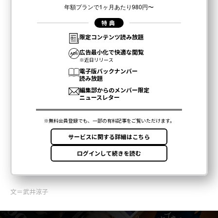
文＝武井涼子