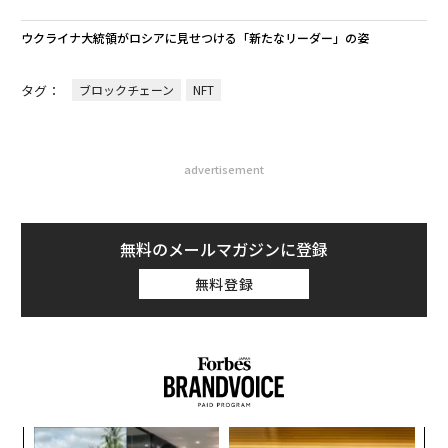
ウクライナ大統領がロシアに見せつける「新たなリーダー」の姿
タグ：
ブロックチェーン
NFT
advertisement
無料のメールマガジンに登録
無料登録
義す
“