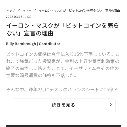
トップ
マネー
イーロン・マスクが「ビットコインを売らない」宣言の理由
2022.03.15 11:30
イーロン・マスクが「ビットコインを売ら
ない」宣言の理由
Billy Bambrough | Contributor
ビットコインの価格は今年に入り16％下落している。こ
れまで強気だった投資家が、金利の上昇や景気刺激策の
終了の前倒しに怯えたことで、イーサリアムやその他の
主要な暗号通貨の価格も下落した。
そんな中、昨年2月にテスラのバランスシートに15億ド
ルのビットコインを追加したイーロン・マスクが、今で
もビットコイン、イーサリアム、ドージコインを保有し
続きを見る
ていて「売るつもりはない」と宣言し、インフレ率が高
いときはドルを保有しないよう人々にアドバイスした。