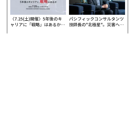
〈7.25(土)開催〉5年後のキ
パシフィックコンサルタンツ
ャリアに「戦略」はあるか。
技師長の"北極星"。災害への
トップエグゼクティブのキャ
無力感を乗り越え見つけた、
リアに触れる1日│CAREER S
防災一筋20年の答え
UMMIT 2026
編集＝上田裕資
2026年9月号発売中