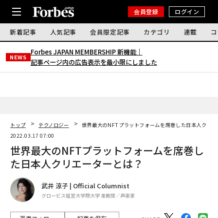
会員登録
ログイン
新着記事
人気記事
会員限定記事
カテゴリ
連載
コ
Forbes JAPAN MEMBERSHIP 新機能｜
NEWS
記事ページ内の広告表示を最小限にしました
トップ
テクノロジー
世界最大のNFTプラットフォームを席巻した日本人クリエ
2022.03.17 07:00
世界最大のNFTプラットフォームを席巻し
た日本人クリエーターとは？
武井 涼子 | Official Columnist
グロービス経営大学院大学 准教授／声楽家