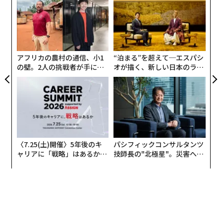
むス
シ
グ
目
の
ン
アフリカの農村の通信、小1
“泊まる”を超えて─エスパシ
の壁。2人の挑戦者が手にし
オが描く、新しい日本のラグ
た「次なる武器」
ジュアリー（中編）
〈7.25(土)開催〉5年後のキ
パシフィックコンサルタンツ
ャリアに「戦略」はあるか。
技師長の"北極星"。災害への
トップエグゼクティブのキャ
無力感を乗り越え見つけた、
リアに触れる1日│CAREER S
防災一筋20年の答え
UMMIT 2026