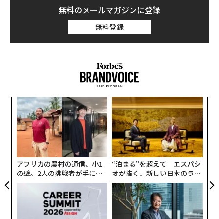
「一般的な原則として、インフレの高まりの中ではドル
無料のメールマガジンに登録
よりも、家などの物理的な資産を保有する、もしくは、
無料登録
自分が良い製品を作っていると思う会社の株式を持って
いるほうが良い選択だ」と、マスクは3月14日、ビット
コインへの強気の投資で知られるマイクロストラテジの
CEOのマイケル・セイラーとのツイッター上のやり取り
の中で発言した。
義す
“
むス
シ
グ
目
の
ン
アフリカの農村の通信、小1
“泊まる”を超えて─エスパシ
の壁。2人の挑戦者が手にし
オが描く、新しい日本のラグ
た「次なる武器」
ジュアリー（中編）