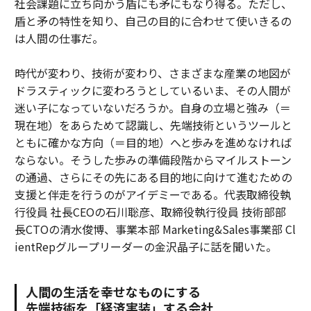
社会課題に立ち向かう盾にも矛にもなり得る。ただし、
盾と矛の特性を知り、自己の目的に合わせて使いきるの
は人間の仕事だ。
時代が変わり、技術が変わり、さまざまな産業の地図が
ドラスティックに変わろうとしているいま、その人間が
迷い子になっていないだろうか。自身の立場と強み（＝
現在地）をあらためて認識し、先端技術というツールと
ともに確かな方向（＝目的地）へと歩みを進めなければ
ならない。そうした歩みの準備段階からマイルストーン
の通過、さらにその先にある目的地に向けて進むための
支援と伴走を行うのがアイデミーである。代表取締役執
行役員 社長CEOの石川聡彦、取締役執行役員 技術部部
長CTOの清水俊博、事業本部 Marketing&Sales事業部 Cl
ientRepグループリーダーの金沢晶子に話を聞いた。
人間の生活を幸せなものにする
先端技術を「経済実装」する会社