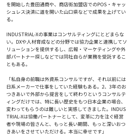
を開始した豊田通商や、商店街加盟店でのPOS・キャッ
シュレス決済に道を開いた山口県などで成果を上げてい
る。
INDUSTRIAL-Xの事業はコンサルティングにとどまらな
い。DXや人材育成などの分野では協力企業と連携してソ
リューションを提供するし、広報・マーケティングや外
部パートナー探しなどでは同社自らが業務を受託するこ
ともある。
「私自身の前職は外資系コンサルですが、それ以前には
日系メーカーで仕事をしていた経験もある。2、3年のお
つきあいで外部から提言をして終わりというコンサルテ
ィングだけでは、特に長い歴史をもつ日本企業の場合、
変わってもらうのは難しいと実感してきました。INDUS
TRIAL-Xは協働パートナーとして、変革に力を注ぐ経営
者や現場の皆さんと、もっと長い期間、もっと深いおつ
きあいをさせていただける。本当に幸せです」