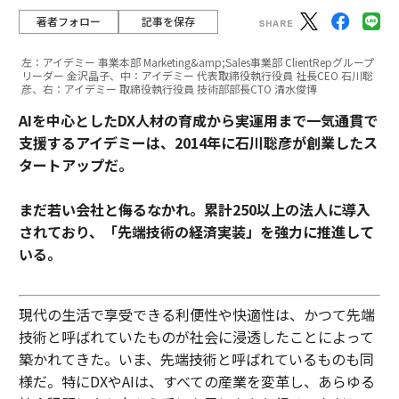
著者フォロー
記事を保存
左：アイデミー 事業本部 Marketing&amp;Sales事業部 ClientRepグループ
リーダー 金沢晶子、中：アイデミー 代表取締役執行役員 社長CEO 石川聡
彦、右：アイデミー 取締役執行役員 技術部部長CTO 清水俊博
AIを中心としたDX人材の育成から実運用まで一気通貫で
支援するアイデミーは、2014年に石川聡彦が創業したス
タートアップだ。
まだ若い会社と侮るなかれ。累計250以上の法人に導入
されており、「先端技術の経済実装」を強力に推進して
いる。
現代の生活で享受できる利便性や快適性は、かつて先端
技術と呼ばれていたものが社会に浸透したことによって
築かれてきた。いま、先端技術と呼ばれているものも同
様だ。特にDXやAIは、すべての産業を変革し、あらゆる