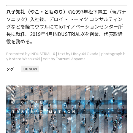
八子知礼（やこ・とものり）◎
1997年松下電工（現パナ
ソニック）入社後、デロイト トーマツ コンサルティン
グなどを経てウフルにてIoTイノベーションセンター所
長に就任。2019年4月INDUSTRIAL-Xを創業、代表取締
役を務める。
Promoted by INDUSTRIAL-X | text by Hiroyuki Okada | photograph b
y Kotaro Washizaki | edit by Tsuzumi Aoyama
タグ：
DX NOW