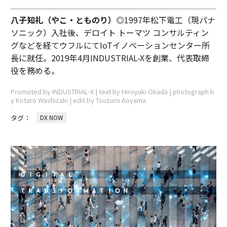
八子知礼（やこ・とものり）◎
1997年松下電工（現パナ
ソニック）入社後、デロイト トーマツ コンサルティン
グなどを経てウフルにてIoTイノベーションセンター所
長に就任。2019年4月INDUSTRIAL-Xを創業、代表取締
役を務める。
Promoted by INDUSTRIAL-X | text by Hiroyuki Okada | photograph b
y Kotaro Washizaki | edit by Tsuzumi Aoyama
タグ：
DX NOW