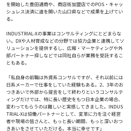
を開始した豊田通商や、商店街加盟店でのPOS・キャッ
シュレス決済に道を開いた山口県などで成果を上げてい
る。
INDUSTRIAL-Xの事業はコンサルティングにとどまらな
い。DXや人材育成などの分野では協力企業と連携してソ
リューションを提供するし、広報・マーケティングや外
部パートナー探しなどでは同社自らが業務を受託するこ
ともある。
「私自身の前職は外資系コンサルですが、それ以前には
日系メーカーで仕事をしていた経験もある。2、3年のお
つきあいで外部から提言をして終わりというコンサルテ
ィングだけでは、特に長い歴史をもつ日本企業の場合、
変わってもらうのは難しいと実感してきました。INDUS
TRIAL-Xは協働パートナーとして、変革に力を注ぐ経営
者や現場の皆さんと、もっと長い期間、もっと深いおつ
きあいをさせていただける。本当に幸せです」