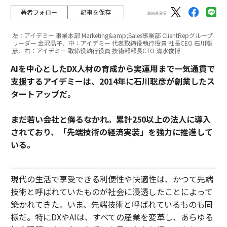
著者フォロー
記事を保存
左：アイデミー 事業本部 Marketing&amp;Sales事業部 ClientRepグループ
リーダー 金沢晶子、中：アイデミー 代表取締役執行役員 社長CEO 石川聡
彦、右：アイデミー 取締役執行役員 技術部部長CTO 清水俊博
AIを中心としたDX人材の育成から実運用まで一気通貫で
支援するアイデミーは、2014年に石川聡彦が創業したス
タートアップだ。
まだ若い会社と侮るなかれ。累計250以上の法人に導入
されており、「先端技術の経済実装」を強力に推進して
いる。
現代の生活で享受できる利便性や快適性は、かつて先端
技術と呼ばれていたものが社会に浸透したことによって
築かれてきた。いま、先端技術と呼ばれているものも同
様だ。特にDXやAIは、すべての産業を変革し、あらゆる