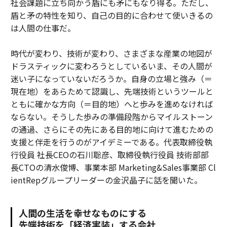
社会課題に立ち向かう盾にも矛にもなり得る。ただし、
盾と矛の特性を知り、自己の目的に合わせて使いきるの
は人間の仕事だ。
時代が変わり、技術が変わり、さまざまな産業の地図が
ドラスティックに変わろうとしているいま、その人間が
迷い子になっていないだろうか。自身の立場と強み（＝
現在地）をあらためて認識し、先端技術というツールと
ともに確かな方向（＝目的地）へと歩みを進めなければ
ならない。そうした歩みの準備段階からマイルストーン
の通過、さらにその先にある目的地に向けて進むための
支援と伴走を行うのがアイデミーである。代表取締役執
行役員 社長CEOの石川聡彦、取締役執行役員 技術部部
長CTOの清水俊博、事業本部 Marketing&Sales事業部 Cl
ientRepグループリーダーの金沢晶子に話を聞いた。
人間の生活を幸せなものにする
先端技術を「経済実装」する会社