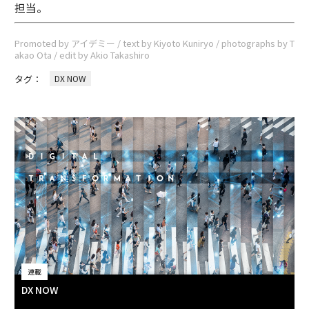
担当。
Promoted by アイデミー / text by Kiyoto Kuniryo / photographs by T
akao Ota / edit by Akio Takashiro
タグ：
DX NOW
連載
DX NOW