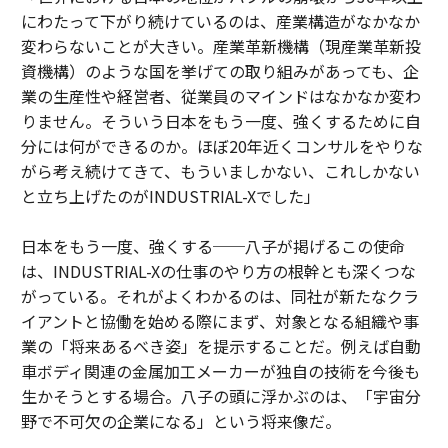
にわたって下がり続けているのは、産業構造がなかなか
変わらないことが大きい。産業革新機構（現産業革新投
資機構）のような国を挙げての取り組みがあっても、企
業の生産性や経営者、従業員のマインドはなかなか変わ
りません。そういう日本をもう一度、強くするために自
分には何ができるのか。ほぼ20年近くコンサルをやりな
がら考え続けてきて、もういましかない、これしかない
と立ち上げたのがINDUSTRIAL-Xでした」
日本をもう一度、強くする──八子が掲げるこの使命
は、INDUSTRIAL-Xの仕事のやり方の根幹とも深くつな
がっている。それがよくわかるのは、同社が新たなクラ
イアントと協働を始める際にまず、対象となる組織や事
業の「将来あるべき姿」を提示することだ。例えば自動
車ボディ関連の金属加工メーカーが独自の技術を今後も
生かそうとする場合。八子の頭に浮かぶのは、「宇宙分
野で不可欠の企業になる」という将来像だ。