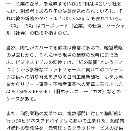
─「産業の変革」を意味するINDUSTRIAL-Xという社名
には、創業者である八子の決意が込められているし、そ
れは彼の新著のタイトル『DX CX SX』にも表れている。
「CX」「SX」はコーポレート（企業）の転換、ソーシャ
ル（社会）の転換を指すのだ。
当然、同社がカバーする領域は非常に多彩で、経営戦略
の見直しから、それに伴う現場の業務の改善にまで及
ぶ。ビジネスモデルの転換では、“紙の新聞”というモノ
づくりから多様なプラットフォームに向けてのコンテン
ツ提供への切り替えを進める日刊工業新聞社、ホテル事
業からリゾート事業・不動産事業への変革に乗り出した
ACAO SPA & RESORT（旧ホテルニューアカオ）などの
ケースがある。
また、個別業務の変革では、複数部門に対して横断的に
行うDXビジネスアドバイザリにおいて生まれた、船舶向
け燃料の受発注を一元管理するクラウドサービスの提供