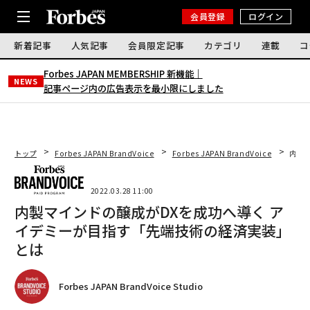
会員登録
ログイン
新着記事
人気記事
会員限定記事
カテゴリ
連載
コ
Forbes JAPAN MEMBERSHIP 新機能｜
NEWS
記事ページ内の広告表示を最小限にしました
トップ
Forbes JAPAN BrandVoice
Forbes JAPAN BrandVoice
内製
2022.03.28 11:00
内製マインドの醸成がDXを成功へ導く ア
イデミーが目指す「先端技術の経済実装」
とは
Forbes JAPAN BrandVoice Studio