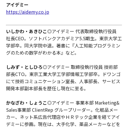
アイデミー
https://aidemy.co.jp
いしかわ・あきひこ
◎アイデミー 代表取締役執行役員
社長CEO。ソフトバンクアカデミア5.5期生。東京大学工
学部卒。同大学院中退。著書に『人工知能プログラミン
グのための数学がわかる本』など。
しみず・としひろ
◎アイデミー 取締役執行役員 技術部
部長CTO。東京工業大学工学部情報工学部卒。ドワンゴ
にて技術コミュニケーション室長、人事部長、サービス
開発本部副本部長を歴任し現在に至る。
かなざわ・しょうこ
◎アイデミー 事業本部 Marketing&
Sales事業部 ClientRep グループリーダー。化粧品メー
カー、ネット系広告代理店やＨＲテック企業を経てアイ
デミーに参画。現在は、大手化学、薬品メーカーなどを