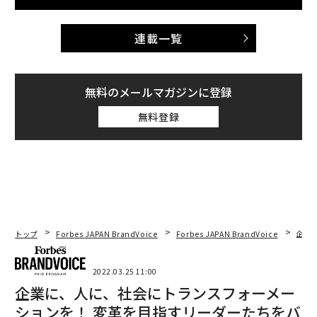
連載一覧
無料のメールマガジンに登録
無料登録
トップ
Forbes JAPAN BrandVoice
Forbes JAPAN BrandVoice
企業に
2022.03.25 11:00
企業に、人に、社会にトランスフォーメー
ションを！ 変革を目指すリーダーたちをバ