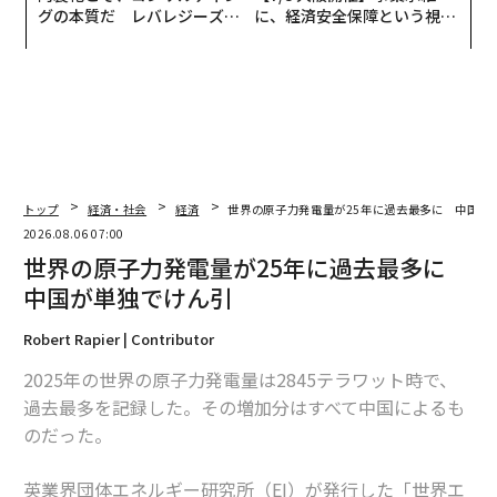
グの本質だ レバレジーズが
に、経済安全保障という視点
実践する、次世代ファームの
が加わるとき──経営者が問
全貌
われる新たな判断軸
トップ
経済・社会
経済
世界の原子力発電量が25年に過去最多に 中国が
2026.08.06 07:00
世界の原子力発電量が25年に過去最多に
中国が単独でけん引
Robert Rapier | Contributor
2025年の世界の原子力発電量は2845テラワット時で、
過去最多を記録した。その増加分はすべて中国によるも
のだった。
英業界団体エネルギー研究所（EI）が発行した「世界エ