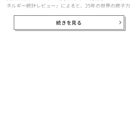
ネルギー統計レビュー」によると、25年の世界の原子力
発電量は前年比1.3％、30テラワット時増加した。中国
の増加分は34テラワット時を超えたため、同国を除け
続きを見る
ば、世界の原子力発電量は減少したことになる。
この数字は「世界的な原子力ルネッサンス」という大ま
かな主張より、業界の実情をより的確に捉えている。原
子力発電量は増加しているものの、拡大は特定の国に集
中している。米国は引き続き世界最多の原子力発電所を
稼働させているが、中国は急速にその差を縮めている。
日本は徐々に回復しているが、欧州諸国の多くは10年前
の水準を下回っている。
中国が単独でけん引
この新たな記録を正しく理解するには、背景を把握して
おく必要がある。世界の原子力発電量は06年に2803テラ
無料のメールマガジンに登録
ワット時に達したが、それから19年が経過したにもかか