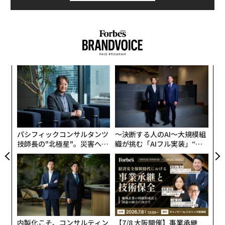
ア
の
た
〜
金
個
ェ
パシフィックコンサルタンツ
〜決断する人のAI〜大規模組
技師長の"北極星"。災害への
織が挑む「AIフル実装」“使
無力感を乗り越え見つけた、
う”企業から“動く”企業へ【N
防災一筋20年の答え
TTドコモビジネス×PwC】
内製化こそ、コンサルティン
【7/8 大阪開催】事業承継