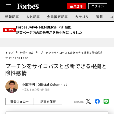
会員登録
ログイン
新着記事
人気記事
会員限定記事
カテゴリ
連載
コ
Forbes JAPAN MEMBERSHIP 新機能｜
NEWS
記事ページ内の広告表示を最小限にしました
トップ
経済・社会
プーチンをサイコパスと診断できる根拠と陰性感情
2022.03.08 19:00
プーチンをサイコパスと診断できる根拠と
陰性感情
小出将則 | Official Columnist
一宮むすび心療内科院長
著者フォロー
記事を保存