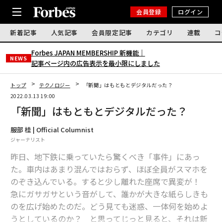
会員登録
ログイン
新着記事
人気記事
会員限定記事
カテゴリ
連載
コ
Forbes JAPAN MEMBERSHIP 新機能｜
NEWS
記事ページ内の広告表示を最小限にしました
トップ
テクノロジー
「新聞」はもともとデジタルだった？
2022.03.13 19:00
「新聞」はもともとデジタルだった？
服部 桂 | Official Columnist
ジャーナリスト
昨日、地下鉄に乗っていたら驚くべき「事件」にあっ
た。車内はあまり混んではおらず、ほぼ全員がスマホを
のぞき込んでいる。すると少し離れた座席で異変が！
急にガサガサという音がして、誰かが大きな紙らしきも
のを広げ始めたのだ。どう見ても迷惑、一体何を始めよ
うとしているのか？ と思ってじっと見ると、それは新