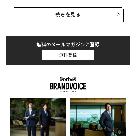
聞を広げてウクライナのニュースを読もうとしている人
だった。なぜかそれは、見たこともない奇異な風景に思
続きを見る
えた。
新聞というメディアの苦境
無料のメールマガジンに登録
無料登録
新聞社に長年勤め、退職後も毎日配達されてくる新聞
（ここでは紙に印刷されたものを指す）を読んでいるの
に、車内で普通に読む人が異様に見えるなんて、何かが
おかしい。しかしよく考えてみると、最近は車内で新聞
はおろか本を読んでいる人にもお目にかかったことがな
い。新聞や雑誌や本はほとんど電子化されスマホに移
〜
り、外で買おうと思っても駅に売店もないという状況
織
だ。
う
A
T
顧客
ちょっと油断をしているうちに、新聞を読むという習慣
pa
な