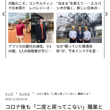
や風景は一気に世の中から消えしまった事実に、いまさ
内製化こそ、コンサルティン
“泊まる”を超えて──エスパ
らながら気づいた自分に、逆に驚いてしまった。最近の
グの本質だ レバレジーズが
シオが描く、新しい日本のラ
大学生はダイヤル式の電話機を使えないらしいが、これ
実践する、次世代ファームの
グジュアリー（前編）
全貌
からの世代の子どもたちは、「新聞を読む」というとい
う言葉が「テープを巻き戻す」とか「レコードに針を落
とす」というぐらい意味不明な表現になっていくのだろ
う。
アフリカの農村の通信、小1
なぜ“眠っていた環境技
日本新聞協会が取りまとめている全国の新聞の総発行部
の壁。2人の挑戦者が手にし
術”が、下水インフラを変え
数は2021年で3303万部。終戦直後は1500万部程度だっ
た「次なる武器」
たのか──産総研×月島JFE
アクアソリューションの10年
たが、徐々に増えて1997年には5377万部に達し、それ
から年平均で100万部程度ずつ減り続け、ここ5年ほどは
毎年200万部減と激しい状況だ。このカーブを単純に伸
ばしていくと、15年ほどで0に！ まさに絶滅危惧種状
態なのだ。
トップ
ビジネス
コロナ後も「二度と戻ってこない」職業とは？
最近、選択定年（早期退職）で辞めた記者が、「創業以
2020.12.09 06:30
来最大の赤字：朝日新聞社で今、何が起きているのか」
コロナ後も「二度と戻ってこない」職業と