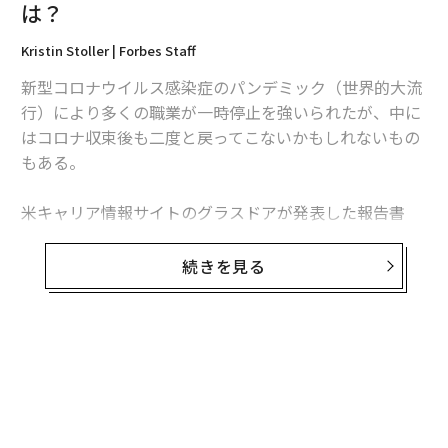
と古巣の内情を書いたネット記事が出て、業界関係者が
は？
ざわついた。
Kristin Stoller | Forbes Staff
かつて800万部を誇示していた部数が500万部を割り込
新型コロナウイルス感染症のパンデミック（世界的大流
み、5000億円近かった売上が2938億円と2000億円も減
行）により多くの職業が一時停止を強いられたが、中に
って、さらに前年比600億円減で458億8700万円もの赤
はコロナ収束後も二度と戻ってこないかもしれないもの
字となり、社長が交代して、社員の給与や経費等がカッ
もある。
トされ、人員削減が始まったとされる。
米キャリア情報サイトのグラスドアが発表した報告書
将来を心配する声はかなり前からあったものの、社会の
「Workplace Trends 2021（職場のトレンド 2021）」
情報インフラとして電気や水道のように不可欠扱いされ
によると、緊急性がなく、コロナ収束後まで延期できる
続きを見る
再販制や軽減税率で守られ、当初は定期的に値上げする
選択的医療分野での求人広告は激減。最も影響を受けた
ことで持ち直し、美術展や大きなイベントで読者を勧誘
職業は聴覚専門医（オーディオロジスト）で、グラスド
したり、字を大きくしたりインクが指に付かないように
ア上の求人は70％減った。
改良するなど、小さな手直しでお茶を濁してきた。
米国聴覚学会（AAA）のアンジェラ・シュープ会長は、
テレビが普及するとライバル登場！ と構えたが、結局
聴覚専門医が長期の一時帰休を言い渡されたり、開業し
はテレビ局を傘下に系列化して乗り切り、インターネッ
ていたクリニックを閉じて早期引退したりしたとの話を