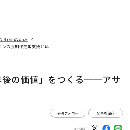
N BrandVoice
インの長期伴走型支援とは
年後の価値」をつくる──アサ
は
著者フォロー
記事を保存