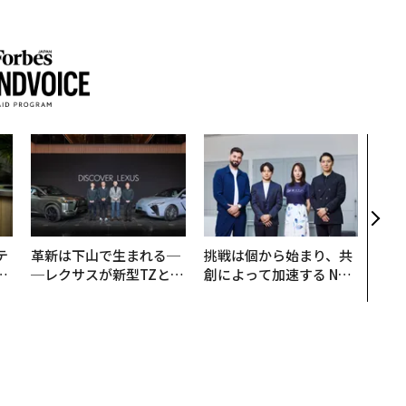
アフ
小1
手に
テ
革新は下山で生まれる─
挑戦は個から始まり、共
レ
─レクサスが新型TZとE
創によって加速する NOR
世
Sに込めた「DISCOVE
QAIN JAPAN 特別座談会
R」の哲学