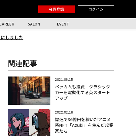
会員登録
ログイン
CAREER
SALON
EVENT
限にしました
関連記事
2021.06.15
ベッカムも投資 クラシック
カーを電動化する英スタート
アップ
2022.02.18
爆速で36億円を稼いだアニメ
系NFT「Azuki」を生んだ起業
家たち