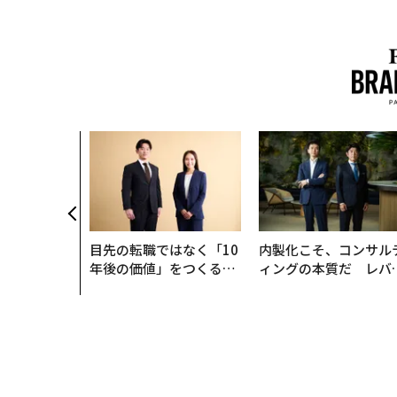
、未来を再定
年企業BAT
ークレスな未
目先の転職ではなく「10
内製化こそ、コンサル
年後の価値」をつくる─
ィングの本質だ レバ
─アサインの長期伴走型
ジーズが実践する、次
支援とは
代ファームの全貌