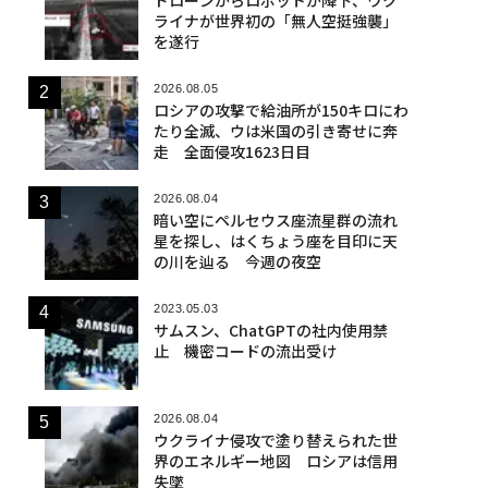
ライナが世界初の「無人空挺強襲」
を遂行
2026.08.05
ロシアの攻撃で給油所が150キロにわ
たり全滅、ウは米国の引き寄せに奔
走 全面侵攻1623日目
2026.08.04
暗い空にペルセウス座流星群の流れ
星を探し、はくちょう座を目印に天
の川を辿る 今週の夜空
2023.05.03
サムスン、ChatGPTの社内使用禁
止 機密コードの流出受け
2026.08.04
ウクライナ侵攻で塗り替えられた世
界のエネルギー地図 ロシアは信用
失墜