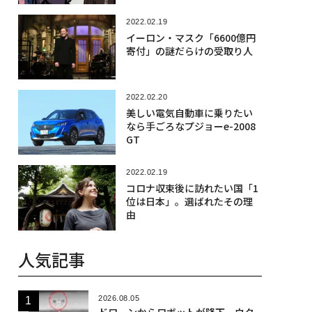
2022.02.19
イーロン・マスク「6600億円
寄付」の謎だらけの受取り人
2022.02.20
美しい電気自動車に乗りたい
なら手ごろなプジョーe-2008
GT
2022.02.19
コロナ収束後に訪れたい国「1
位は日本」。選ばれたその理
由
人気記事
2026.08.05
ドローンからロボットが降下、ウク