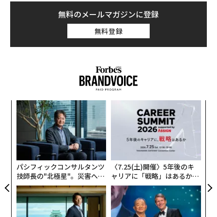
無料のメールマガジンに登録
無料登録
ア
の
た
目
の
ン
パシフィックコンサルタンツ
〈7.25(土)開催〉5年後のキ
技師長の"北極星"。災害への
ャリアに「戦略」はあるか。
無力感を乗り越え見つけた、
トップエグゼクティブのキャ
防災一筋20年の答え
リアに触れる1日│CAREER S
UMMIT 2026