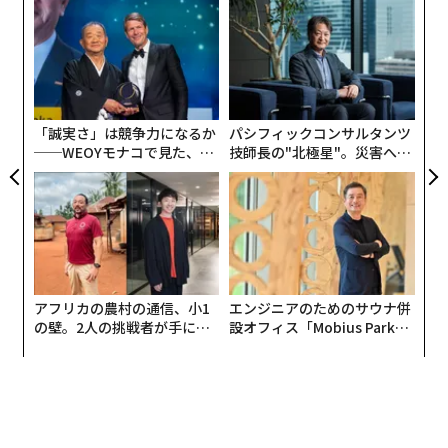
〈7
女性の物語で、流血シーンなどショッキングな映像も多
ャ
く、映画祭の上映では退席者が続出したという。
ト
伝
リア
る
UM
審査員長を努めた映画監督のスパイク・リーも「こんな
モ
作品は観たことがない」と評したほどの独創的な内容
「誠実さ」は競争力になるか
パシフィックコンサルタンツ
で、デュクルノー監督自らも「自分の作品はモンスタ
──WEOYモナコで見た、く
技師長の"北極星"。災害への
ー」と言い切るほど、これまでのカンヌ国際映画祭には
ら寿司の経営哲学
無力感を乗り越え見つけた、
なかった「怪物作」とも言われている。
防災一筋20年の答え
作品の前半はボディホラー？
アフリカの農村の通信、小1
エンジニアのためのサウナ併
アレクシア（アガト・ルセル）は幼い頃、父親がハンド
の壁。2人の挑戦者が手にし
設オフィス「Mobius Park」
ルを握る車に乗っていたとき自らの奔放な行動により交
た「次なる武器」
がオープン──タマディック
が健康経営を徹底する理由
通事故を引き起こし、頭部に瀕死の重傷を負う。手術で
頭蓋骨にチタンプレートが埋め込まれた彼女は、以来、
車に対する偏愛を抱くようになる。