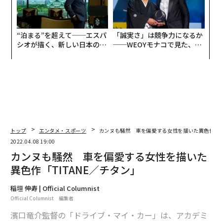
“泊まる”を超えて──エスパ
「誠実さ」は競争力になるか
シオが描く、新しい日本のラ
──WEOYモナコで見た、く
グジュアリー（前編）
ら寿司の経営哲学
トップ
エンタメ・スポーツ
カンヌも騒然 車を偏愛する女性を描いた異色作「T
2022.04.08 19:00
カンヌも騒然 車を偏愛する女性を描いた
異色作「TITANE／チタン」
稲垣 伸寿 | Official Columnist
Official Columnist 編集者
濱口竜介監督の「ドライブ・マイ・カー」は、アカデミ