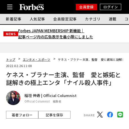
会員登録
ログイン
新着記事
人気記事
会員限定記事
カテゴリ
連載
コ
Forbes JAPAN MEMBERSHIP 新機能｜
NEWS
記事ページ内の広告表示を最小限にしました
トップ
エンタメ・スポーツ
ケネス・ブラナー主演、監督 愛と嫉妬と謎解きの
2022.02.26 11:00
ケネス・ブラナー主演、監督 愛と嫉妬と
謎解きの極上エンタ「ナイル殺人事件」
稲垣 伸寿 | Official Columnist
Official Columnist 編集者
著者フォロー
記事を保存