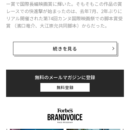
ー賞で国際長編映画賞に輝いた。そもそもこの作品の賞
レースでの快進撃が始まったのは、去年7月、2年ぶりに
リアル開催された第74回カンヌ国際映画祭での脚本賞受
賞 （濱口竜介、大江崇允共同脚本）からだった。
日本映画としては初のカンヌ国際映画祭での脚本賞受賞
だったが、このとき、同じコンペティション部門で競
続きを見る
い、最高賞であるパルム・ドールを受賞したのが、フラ
ンスの女性監督ジュリア・デュクルノーの「TITANE／
チタン」という作品だ。
無料のメールマガジンに登録
女性監督のパルム・ドール受賞は、1993年の「ピアノ・
無料登録
レッスン」のジェーン・カンピオン以来2人目だった
が、それよりも話題を集めたのは、この受賞作の衝撃的
な内容だった。
「TITANE／チタン」は、頭にチタンプレートが埋め込
まれ、それ以来「車」を性的な対象とするようになった