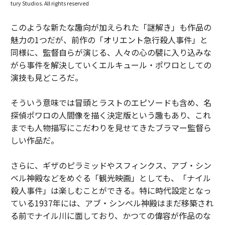
tury Studios. All rights reserved
このような新たな趣向が加えられた「謎解き」も作品の
魅力の1つだが、前作の「オリエント急行殺人事件」と
同様に、監督自らが演じる、人々の心の襞に入り込みな
がら事件を解決していくエルキュール・ポワロとしての
演技も見どころだ。
そういう意味では冒頭とラストのエピソードも含め、名
探偵ポワロの人間像を描く決定版という趣もあり、これ
までも人物描写にこだわりを見せてきたブラマー監督ら
しい作品だ。
さらに、ギザのピラミッドやスフィンクス、アブ・シン
ベル神殿などをめぐる「観光映画」としても、「ナイル
殺人事件」は楽しむことができる。特に時代設定となっ
ている1937年には、アブ・シンベル神殿はまだ移築され
る前でナイル川に面しており、かつての偉容が作品のな