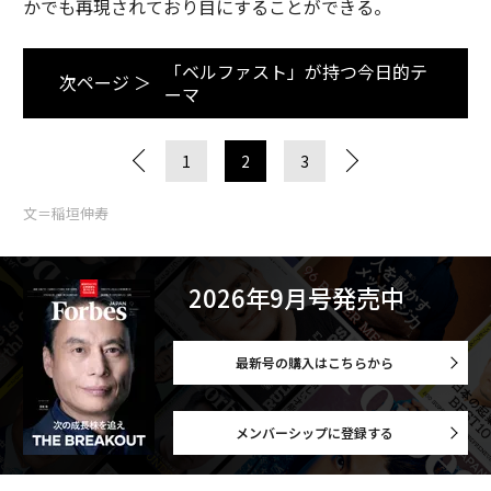
かでも再現されており目にすることができる。
「ベルファスト」が持つ今日的テ
次ページ ＞
ーマ
1
2
3
文＝稲垣伸寿
2026年9月号発売中
最新号の購入はこちらから
メンバーシップに登録する