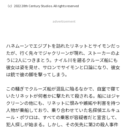
（c）2022 20th Century Studios. All rights reserved
advertisement
ハネムーンでエジプトを訪れたリネットとサイモンだっ
たが、行く先々でジャクリーンが現れ、ストーカーのよ
うに2人につきまとう。ナイル川を遡るクルーズ船にも
彼女は姿を見せ、サロンでサイモンと口論になり、彼女
は銃で彼の脚を撃ってしまう。
この騒ぎでクルーズ船が混乱に陥るなかで、自室で寝て
いたリネットが何者かに撃たれて殺される。船にはジャ
クリーンの他にも、リネットに恨みや嫉妬や利害を持つ
人物が乗船しており、乗り合わせていた名探偵エルキュ
ール・ポワロは、すべての乗客が容疑者だと宣言して、
犯人探しが始まる。しかし、その矢先に第2の殺人事件