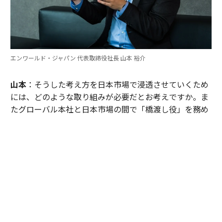
エンワールド・ジャパン 代表取締役社長 山本 裕介
山本
：そうした考え方を日本市場で浸透させていくため
には、どのような取り組みが必要だとお考えですか。ま
たグローバル本社と日本市場の間で「橋渡し役」を務め
るなかで感じることも聞かせてください。
伊佐
：日本企業がどうすれば「顧客の成功」を起点にGr
ow Betterできるか──それを今でも考え続けていま
す。環境が変わればGrow Betterの実現の仕方も変わる
し、必要なツールも変わる。「どうするべきなんだろ
う」と問い続けることが大切だと思っていて、それが私
をここに留めている理由です。