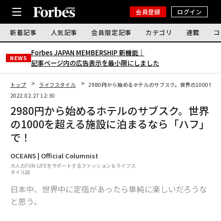
会員登録
ログイン
新着記事
人気記事
会員限定記事
カテゴリ
連載
コ
Forbes JAPAN MEMBERSHIP 新機能｜
NEWS
記事ページ内の広告表示を最小限にしました
トップ
ライフスタイル
2980円から始めるホテルのサブスク。世界の1000を
2022.02.27 12:30
2980円から始めるホテルのサブスク。世界
の1000を超える施設に泊まるなら「ハフ」
で！
OCEANS | Official Columnist
大人のFUN-LIFEをサポートするファッション＆ライフス
タイル誌
日本中、世界中に定宿があったら単純に楽しいだろうな
と思う。