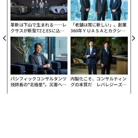
マレーシアの「トージョウ コタ キナバル」。ボルネオ島北部のカジュアルなゲス
A
0年
顧客
トハウス。個室とドミトリーを備えている。普段の生活では得られない新たな出会
pa
いが期待できそう。
な
革新は下山で生まれる──レ
「老舗は常に新しい」。創業
そんな時代の気分にマッチし登録者数をぐっと伸ばして
クサスが新型TZとESに込め
360年ＹＵＡＳＡとカクシン
た「DISCOVER」の哲学
CEO田尻望が語る、AIを超え
いるのが、「ハフ」という宿泊施設のサブスクである。
る人の価値
月額料金はライト（2980円）からプレミアムプラス（8
万2000円）まで5プランを用意。プランごとに定量の泊
数と「ハフコイン」が付与され、そのコインを使って宿
泊するシステムだ。
パシフィックコンサルタンツ
内製化こそ、コンサルティン
技師長の"北極星"。災害への
グの本質だ レバレジーズが
無力感を乗り越え見つけた、
実践する、次世代ファームの
防災一筋20年の答え
全貌