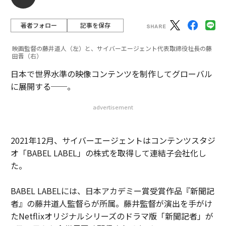
2026年9月号発売中
著者フォロー
記事を保存
最新号の購入はこちらから
映画監督の藤井道人（左）と、サイバーエージェント代表取締役社長の藤
田晋（右）
日本で世界水準の映像コンテンツを制作してグローバル
メンバーシップに登録する
に展開する──。
advertisement
2021年12月、サイバーエージェントはコンテンツスタジ
関連記事
オ「BABEL LABEL」の株式を取得して連結子会社化し
ANA おうち機内食「140万超完売」。CAごっこ商品も即日売り切れの理由
た。
ANA国際線機内食がネットで30万食以上完売。「非航空事業」模索の現況
BABEL LABELには、日本アカデミー賞受賞作品『新聞記
と行く先
者』の藤井道人監督らが所属。藤井監督が演出を手がけ
ANAからコロナ禍での提案、「飛ばずにプレミアムステイタス保持」
たNetflixオリジナルシリーズのドラマ版「新聞記者」が