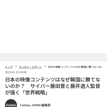
港の中をANAのキャビン・アテンダントが颯爽と闊歩す
るのを見て、異国にいる身ながら『ここは故郷鹿児島空
港か？』と錯覚したのは衝撃的な体験だった。あとでわ
かったが、ちょうどANAは、国際定期便進出を目指して
チャーター便運行を拡大していた頃だった。
帰国後いったん大学に戻ってから、当時の霞ヶ関ビルの
全日空本社を訪ね、北京空港でのその忘れえぬ思い出、
国際定期便進出への思いを申し述べたのが、入社に至っ
た経緯です」
トップ
エンタメ・スポーツ
日本の映像コンテンツはなぜ韓国に勝てないのか？
離島での少年時代の原風景を胸に秘め、航空事業に思い
2022.01.12 10:00
を馳せた青年時代から数十年。「第3ブランド」も期待
日本の映像コンテンツはなぜ韓国に勝てな
されるANAホールディングス新社長として、芝田氏に
いのか？ サイバー藤田晋と藤井道人監督
今、かけられる期待は大きい。
が描く「世界戦略」
文＝石井節子
Forbes JAPAN 編集部