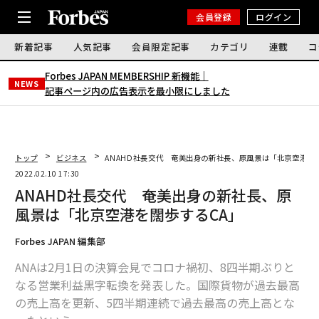
会員登録
ログイン
新着記事
人気記事
会員限定記事
カテゴリ
連載
コ
Forbes JAPAN MEMBERSHIP 新機能｜
NEWS
記事ページ内の広告表示を最小限にしました
トップ
ビジネス
ANAHD社長交代 奄美出身の新社長、原風景は「北京空港を
2022.02.10 17:30
ANAHD社長交代 奄美出身の新社長、原
風景は「北京空港を闊歩するCA」
Forbes JAPAN 編集部
ANAは2月1日の決算会見でコロナ禍初、8四半期ぶりと
なる営業利益黒字転換を発表した。国際貨物が過去最高
の売上高を更新、5四半期連続で過去最高の売上高とな