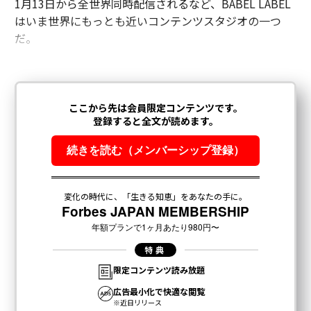
1月13日から全世界同時配信されるなど、BABEL LABEL
リビングに退役機体のシート？ ANA大好評企画、操縦桿ほか購入者に聞
はいま世界にもっとも近いコンテンツスタジオの一つ
いた
だ。
「機内にお医者様はいらっしゃいますか」はもう聞かない？ ANA、JALの
新施策
タグ：
ANAホールディングス
全日空/ANA
advertisement