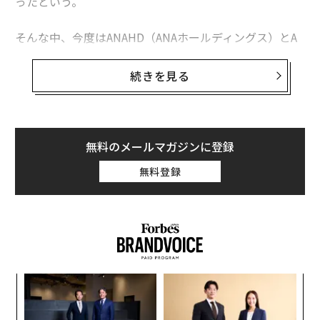
ったという。
そんな中、今度はANAHD（ANAホールディングス）とA
NA（全日本空輸）両社の社長交代が発表された。
続きを見る
新社長は芝田浩二・井上慎一両氏
無料のメールマガジンに登録
4月1日付けで、ANAホールディングスは代表取締役専務
執行役員の芝田浩二氏が、ANAは現代表取締役専務 執行
無料登録
役員の井上慎一氏がそれぞれ代表取締役社長に昇格す
る。2月10日開催の臨時取締役会で決定された。
井上氏は1990年にANA入社。Peach Aviation CEOや、20
19年にPeachと統合した「バニラエア」の代表取締役社
長などを務めてきた。ちなみにPeach Aviationと全日本
“
空輸株式会社は2021年8月から、Peachが運航する一部
シ
路線のコードシェアを開始している。
グ
ア