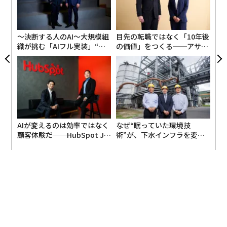
の
一方の芝田氏は1982年ANA入社、アライアンス室室長、
た
欧州室長兼ロンドン支店長、ANAホールディングス上席
〜決断する人のAI〜大規模組
目先の転職ではなく「10年後
執行役員などを歴任してきた。
織が挑む「AIフル実装」“使
の価値」をつくる──アサイ
う”企業から“動く”企業へ【N
ンの長期伴走型支援とは
TTドコモビジネス×PwC】
2月10日午後3時からの記者会見には、ANAホールディン
グス現代表取締役社長（4月1日からは代表取締役会長に
就任）片野坂真哉氏と、新社長に就任予定の芝田浩二氏
が出席、メディアの質疑に応答した。
AIが変えるのは効率ではなく
なぜ“眠っていた環境技
顧客体験だ──HubSpot Ja
術”が、下水インフラを変え
panが語る「Grow Better」
たのか──産総研×月島JFE
な組織のつくり方
アクアソリューションの10年