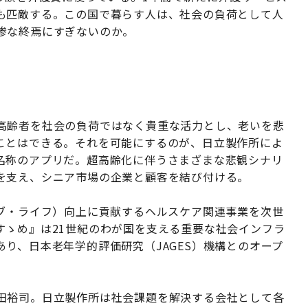
も匹敵する。この国で暮らす人は、社会の負荷として人
惨な終焉にすぎないのか。
高齢者を社会の負荷ではなく貴重な活力とし、老いを悲
ことはできる。それを可能にするのが、日立製作所によ
名称のアプリだ。超高齢化に伴うさまざまな悲観シナリ
を支え、シニア市場の企業と顧客を結び付ける。
オブ・ライフ）向上に貢献するヘルスケア関連事業を次世
すゝめ』は21世紀のわが国を支える重要な社会インフラ
り、日本老年学的評価研究（JAGES）機構とのオープ
田裕司。日立製作所は社会課題を解決する会社として各