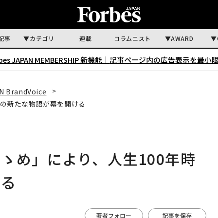
記事
カテゴリ
連載
コラムニスト
AWARD
rbes JAPAN MEMBERSHIP 新機能｜
記事ページ内の広告表示を最小
N BrandVoice
代の新たな物語が幕を開ける
ゝめ」により、人生100年時
ける
著者フォロー
記事を保存