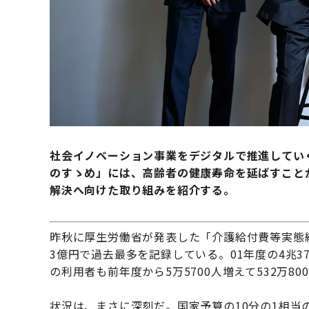
社会イノベーション事業をデジタルで推進してい
のすゝめ」には、高齢者の健康寿命を延ばすこと
解決へ向けた取り組みを紹介する。
昨秋に厚生労働省が発表した「介護給付費等実態統計
3億円で過去最多を記録している。01年度の4兆3
の利用者も前年度から5万5700人増えて532万8
状況は、まさに深刻だ。国家予算の10分の1相当