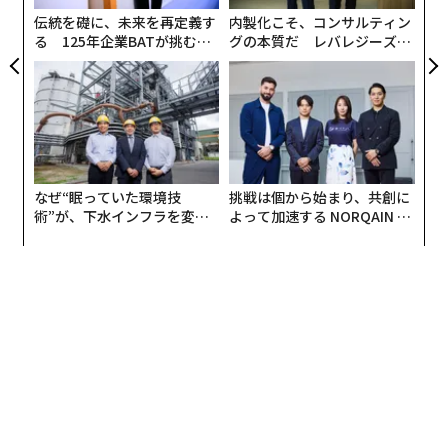
伝統を礎に、未来を再定義す
内製化こそ、コンサルティン
る 125年企業BATが挑むス
グの本質だ レバレジーズが
モークレスな未来
実践する、次世代ファームの
全貌
なぜ“眠っていた環境技
挑戦は個から始まり、共創に
術”が、下水インフラを変え
よって加速する NORQAIN JA
たのか──産総研×月島JFE
PAN 特別座談会
アクアソリューションの10年