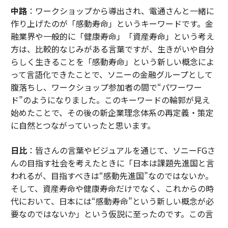
中路
：ワークショップから導出され、電通さんと一緒に
作り上げたのが「感動寿命」というキーワードです。金
融業界や一般的に「健康寿命」「資産寿命」という考え
方は、比較的なじみがある言葉ですが、生きがいや自分
らしく生きることを「感動寿命」という新しい概念によ
って言語化できたことで、ソニーの金融グループとして
腹落ちし、ワークショップ参加者の間で“パワーワー
ド”のようになりました。このキーワードの輪郭が見え
始めたことで、その後の新企業理念体系の再定義・策定
に自然とつながっていったと思います。
日比
：皆さんの言葉やビジュアルを通じて、ソニーFGさ
んの目指す社会を考えたときに「日本は課題先進国と言
われるが、目指すべきは“感動先進国”なのではないか。
そして、資産寿命や健康寿命だけでなく、これからの時
代において、日本には“感動寿命”という新しい概念が必
要なのではないか」という仮説に至ったのです。この言
葉が引き出されたのは、皆さんの熱量が共鳴しあっての