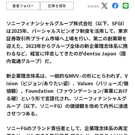
著者フォロー
記事を保存
ソニーフィナンシャルグループ株式会社（以下、SFGI）
は2025年、パーシャルスピンオフ制度を活用して、東京
証券取引所プライム市場へ上場を行い、第二の創業期を
迎えた。2023年からグループ全体の新企業理念体系に携
わるなど、経営に伴走してきたのがdentsu Japan（国
内電通グループ）だ。
新企業理念体系は、一般的なMVV
の形にとらわれず、V
※
ision（ビジョン/ありたい姿）、Values（バリューズ/価
値観）、Foundation（ファウンデーション/事業におけ
る礎）という形で言語化され、ソニーフィナンシャルグ
ループ（以下、ソニーFG）の価値観を改めて内外に浸透
させつつある。
ソニーFGのブランド責任者として、企業理念体系の再定