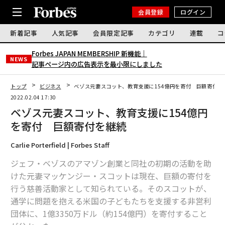
会員登録
ログイン
新着記事
人気記事
会員限定記事
カテゴリ
連載
コ
Forbes JAPAN MEMBERSHIP 新機能｜
NEWS
記事ページ内の広告表示を最小限にしました
トップ
ビジネス
ベゾス元妻スコット、教育支援に154億円を寄付 巨額寄付を
2022.02.04 17:30
ベゾス元妻スコット、教育支援に154億円
を寄付 巨額寄付を継続
Carlie Porterfield | Forbes Staff
ジェフ・ベゾスのアマゾン創業と同社の初期の活動を助
けた元妻マッケンジー・スコットは現在、巨額の寄付を
行う慈善活動家として知られている。そのスコットが、
通学に問題を抱える米国の子どもたちを支援する非営利
団体に、1億3350万ドル（約154億円）を寄付すること