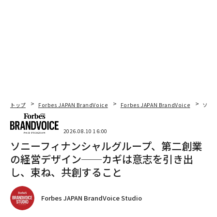
トップ
Forbes JAPAN BrandVoice
Forbes JAPAN BrandVoice
ソニ
2026.08.10 16:00
ソニーフィナンシャルグループ、第二創業
の経営デザイン──カギは意志を引き出
し、束ね、共創すること
Forbes JAPAN BrandVoice Studio