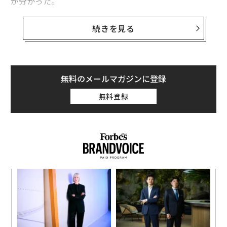
が分かった。
フォーブスの「リアルタイム・ビリオネアズ・リスト」
続きを見る
によると、2月4日時点のスコットの保有資産は、およそ
467億ドル。25年の結婚生活に終止符を打ち、2019年に
離婚した元夫ベゾスの慈善活動は、スコットの寄付によ
って“見劣りするもの”になっている。
無料のメールマガジンに登録
無料登録
スコットが新たに寄付を行うのは、バージニア州に拠点
を置き、全米各地の子どもたちが通学を継続できるよう
にするための支援活動を行うコミュニティーズ・イン・
スクールズ（CIS）。
ンツ
“
への
オ
た、
ジ
目
の
ン