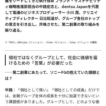
義をリードしてきた執行役員 ブランド・サステナビリテ
ィ戦略推進部担当の中路宏志と、dentsu Japanを代表
して電通のビジネスプロデューサー 小川 潤、クリエイ
ティブディレクター 日比昭道が、グループ各社のトップ
の意志を引き出し、共鳴させた、第二創業の取り組みを
振り返る。
※「MVV」はMission（ミッション）、Vision（ビジョン）、Value（バリュー）の略称
個社ではなくグループとして、社会に価値を届
けるための「言葉」が必要だった
──第二創業にあたって、ソニーFGの抱えていた課題と
は？
中路
：「個社として強い」「個社としての成長」だけで
は、金融グループ全体の成長を十分に加速できないとい
う課題感がありました。グループとして、どのような価