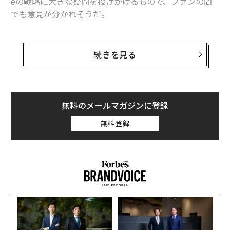
eの戦略に大きな疑問を投げかけるもので、ファンの間
でも意見が分かれそうだ。
まず最初のリーク情報は、ディスプレイ業界の専門家の
ロス・ヤングによるもので、彼はiPhone 14 ProおよびiP
続きを見る
hone 14 Pro Maxのディスプレイの上部に、丸い穴と横
長の穴の「2つの穴」が設けられると述べている。円形
のパンチ穴には、Face IDのドットプロジェクターが格納
され、横長のカプセル剤のような形の穴には、フロント
無料のメールマガジンに登録
カメラとFace IDの赤外線カメラの両方が格納されるとい
無料登録
う。
Huawei has alot of pill shaped smartphones. I a
m sure Apple wouldn’t want to be accused of co
pying Huawei...
ナ併
革
— Ross Young (@DSCCRoss)
January 12, 2022
k」
ク
ック
た「
〈7