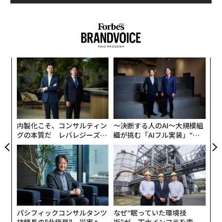
T」のほか、テーマと商材の異なるサブスクリプション
サービスを提供する。2015年の起業当初から現在まで、
タグ：
iPhone
Apple/アップル
世界に届けたボックス数は、累計200万個。定期購買者
数も、メルマガ会員を含め180万人を超えた。売上も、
それに合わせて右肩上がりと好調だ。
advertisement
ナ併
革
k」
ク
ック
た「
〈7
由
ャ
ト
リア
内製化こそ、コンサルティン
〜決断する人のAI〜大規模組
UM
グの本質だ レバレジーズが
織が挑む「AIフル実装」“使
実践する、次世代ファームの
う”企業から“動く”企業へ【N
全貌
TTドコモビジネス×PwC】
パシフィックコンサルタンツ
なぜ“眠っていた環境技
技師長の"北極星"。災害への
術”が、下水インフラを変え