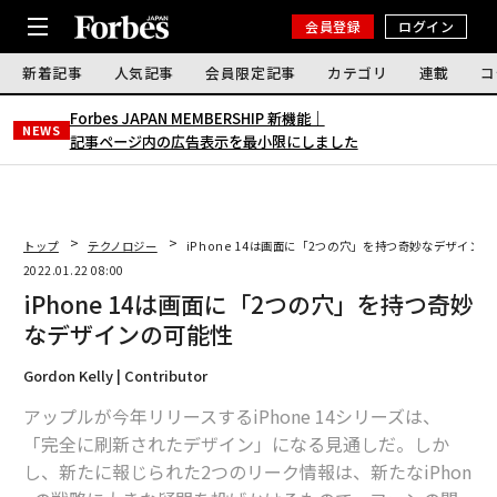
会員登録
ログイン
新着記事
人気記事
会員限定記事
カテゴリ
連載
コ
Forbes JAPAN MEMBERSHIP 新機能｜
NEWS
記事ページ内の広告表示を最小限にしました
トップ
テクノロジー
iPhone 14は画面に「2つの穴」を持つ奇妙なデザインの
2022.01.22 08:00
iPhone 14は画面に「2つの穴」を持つ奇妙
なデザインの可能性
Gordon Kelly | Contributor
アップルが今年リリースするiPhone 14シリーズは、
「完全に刷新されたデザイン」になる見通しだ。しか
し、新たに報じられた2つのリーク情報は、新たなiPhon