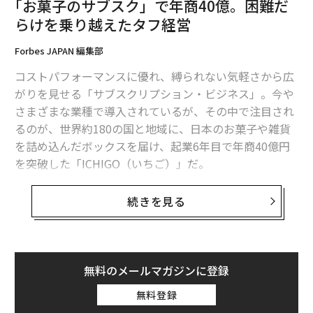
｢お菓子のサブスク」で年商40億。困難だ
最新号の購入はこちらから
らけを乗り越えたタフ経営
メンバーシップに登録する
Forbes JAPAN 編集部
コストパフォーマンスに優れ、縛られない気軽さから広
がりを見せる「サブスクリプション・ビジネス」。今や
さまざまな業種で導入されているが、その中で注目され
るのが、世界約180の国と地域に、日本のお菓子や雑貨
関連記事
を詰め込んだボックスを届け、起業6年目で年商40億円
iPhone 14は「4800万画素カメラ」搭載、現行モデルの4倍に進化
を突破した「ICHIGO（いちご）」だ。
コインベース、社員に年4週間の「充電休暇」 期間中はほぼ全社閉鎖
投資家の支援を受けず、アイデアとタフさでサブスクビ
続きを見る
ジネスを成功に導いた。その要因を代表取締役社長の近
&quot;モンベルの「年会費1500円」ポイントカードに100万人が登録する
本あゆみに話を聞いた。
理由 &quot;
iPhoneにも勝る斬新で便利なAI体験？ Google Pixel 6ハンズオン
無料のメールマガジンに登録
ICHIGOは、日本の駄菓子やスナック菓子、チョコなど
SUVらしいダイナミズムあふれる走りと、強化された環境技術──MITSUBI
無料登録
５つの種類を箱に詰め込んだボックス「TOKYO TREA
SHI MOTORS ECLIPSE CROSS P（PHEV model）