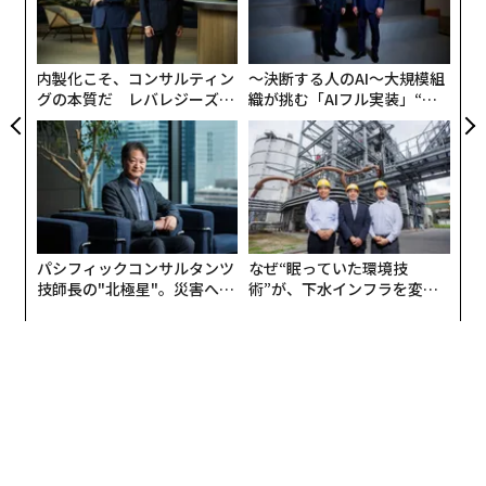
由
これまでの予想をほぼ全て的中させているヤングは、
ャ
「この2つ穴のデザインはアップル独自のものになるだ
ト
リア
ろう」と述べている。このデザインは、アップルが見た
内製化こそ、コンサルティン
〜決断する人のAI〜大規模組
UM
目の差別化を図るために、iPhoneの「i」を水平に配置
グの本質だ レバレジーズが
織が挑む「AIフル実装」“使
実践する、次世代ファームの
う”企業から“動く”企業へ【N
したようにも見えるが、好みが分かれそうだ。
全貌
TTドコモビジネス×PwC】
パシフィックコンサルタンツ
なぜ“眠っていた環境技
技師長の"北極星"。災害への
術”が、下水インフラを変え
無力感を乗り越え見つけた、
たのか──産総研×月島JFE
防災一筋20年の答え
アクアソリューションの10年