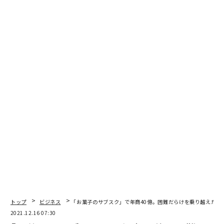
翻訳=上田裕資
2026年9月号発売中
トップ
ビジネス
｢お菓子のサブスク」で年商40億。困難だらけを乗り越えたタ
2021.12.16 07:30