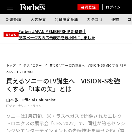
会員登録
ログイン
新着記事
人気記事
会員限定記事
カテゴリ
連載
コ
Forbes JAPAN MEMBERSHIP 新機能｜
NEWS
記事ページ内の広告表示を最小限にしました
トップ
テクノロジー
買えるソニーのEV誕生へ VISION-Sを強くする「3本の
2022.01.21 07:00
買えるソニーのEV誕生へ VISION-Sを強
くする「3本の矢」とは
山本 敦 | Official Columnist
ITジャーナリスト・ライター
ソニーは1月初旬、米・ラスベガスで開催されたエレク
トロニクスの展示会「CES 2022」で、同社が誇るセンシ
ングやエンターテインメントの先端技術を乗せたEV（電