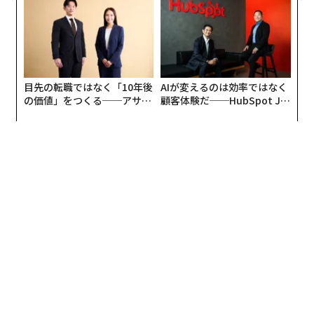
防災一筋20年の答え
ソニー初のEVを支えるパートナーの存在
VISION-Sは、2020年のCESで初めてコンセプトが披露さ
れた。それから2年、ソニーが、VISION-Sを一般に販売
目先の転職ではなく「10年後
AIが変えるのは効率ではなく
の価値」をつくる──アサイ
顧客体験だ──HubSpot Ja
するEVとして開発を進めるという話題は、おそらく今年
ンの長期伴走型支援とは
panが語る「Grow Better」
のCESで最も多くの関心を集めたのではないか。出展者
な組織のつくり方
として現地に足を運んだ川西氏もまた、狙い通りの反響
を得たことに手応えを感じているようだ。