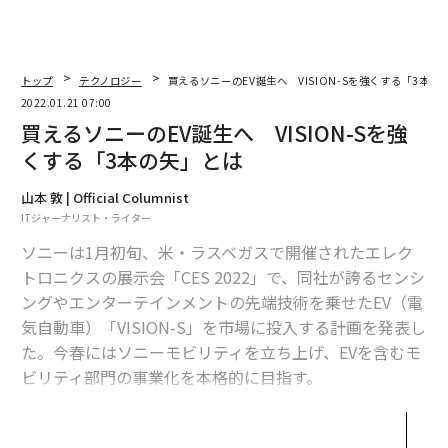
2026年9月号発売中
最新号の購入はこちらから
トップ
テクノロジー
買えるソニーのEV誕生へ VISION-Sを強くする「3本の
2022.01.21 07:00
買えるソニーのEV誕生へ VISION-Sを強
メンバーシップに登録する
くする「3本の矢」とは
山本 敦 | Official Columnist
ITジャーナリスト・ライター
ソニーは1月初旬、米・ラスベガスで開催されたエレク
関連記事
トロニクスの展示会「CES 2022」で、同社が誇るセンシ
「住所の常識」を変えるwhat3words CEOに聞く日本進出の手応え
ングやエンターテインメントの先端技術を乗せたEV（電
気自動車）「VISION-S」を市場に投入する計画を発表し
デキる人が議論でする5つのこと 相手に屈しないためのコツ
た。今春にはソニーモビリティを立ち上げ、EVを含むモ
ビリティ部門の事業化を本格的に目指す。
阪大のカンニングペーパーがすごい。成功に必要なのは「要約」だった
VISION-Sのプロジェクトを率いるソニーの川西泉常務
iPhone 14は「4800万画素カメラ」搭載、現行モデルの4倍に進化