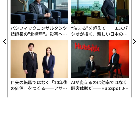
PA
伝
る
モ
ソニー 常務 AIロボティクスビジネス担当 AIロボティクスビジネスグループ部門長の
パシフィックコンサルタンツ
“泊まる”を超えて──エスパ
技師長の"北極星"。災害への
シオが描く、新しい日本のラ
川西泉氏
無力感を乗り越え見つけた、
グジュアリー（前編）
防災一筋20年の答え
ソニー初のEVを支えるパートナーの存在
VISION-Sは、2020年のCESで初めてコンセプトが披露さ
れた。それから2年、ソニーが、VISION-Sを一般に販売
目先の転職ではなく「10年後
AIが変えるのは効率ではなく
の価値」をつくる──アサイ
顧客体験だ──HubSpot Ja
するEVとして開発を進めるという話題は、おそらく今年
ンの長期伴走型支援とは
panが語る「Grow Better」
のCESで最も多くの関心を集めたのではないか。出展者
な組織のつくり方
として現地に足を運んだ川西氏もまた、狙い通りの反響
を得たことに手応えを感じているようだ。