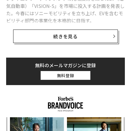
気自動車）「VISION-S」を市場に投入する計画を発表し
た。今春にはソニーモビリティを立ち上げ、EVを含むモ
ビリティ部門の事業化を本格的に目指す。
VISION-Sのプロジェクトを率いるソニーの川西泉常務
続きを見る
に、新たにモビリティの事業を立ち上げることを決めた
背景、描いている展望を聞いた。
無料のメールマガジンに登録
無料登録
小1
挑
にし
よっ