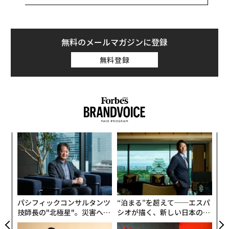
に、新たにモビリティの事業を立ち上げることを決めた
背景、描いている展望を聞いた。
成功のカギは「4時起き」より十分な睡眠
無料のメールマガジンに登録
タグ：
Sony/ソニー
EV/電気自動車
無料登録
advertisement
小1
挑
にし
よっ
PA
伝
る
モ
ソニー 常務 AIロボティクスビジネス担当 AIロボティクスビジネスグループ部門長の
パシフィックコンサルタンツ
“泊まる”を超えて──エスパ
技師長の"北極星"。災害への
シオが描く、新しい日本のラ
川西泉氏
無力感を乗り越え見つけた、
グジュアリー（前編）