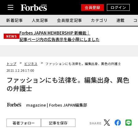
会員登録
ログイン
新着記事
人気記事
会員限定記事
カテゴリ
連載
コ
Forbes JAPAN MEMBERSHIP 新機能｜
NEWS
記事ページ内の広告表示を最小限にしました
トップ
ビジネス
ファッションにも法律を。編集出身、異色の弁護士
2021.12.26 17:00
ファッションにも法律を。編集出身、異色
の弁護士
magazine | Forbes JAPAN編集部
著者フォロー
記事を保存