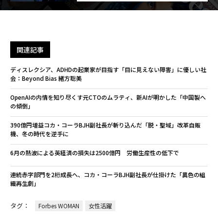
関連記事
ディスレクシア、ADHDの起業家が目指す「目に見えない障害」に優しい社
会：Beyond Bias 緒方聡美
OpenAIの内情を知り尽くす元CTOのムラティ、新AIが明かした「中国製へ
の傾倒」
390億円増益コカ・コーラBJH副社長が斬り込んだ「脱・聖域」改革――自販
機、冬の時代を逆手に
6月の熱波による英経済の損失は2500億円 労働生産性の低下で
連続赤字部門を2桁成長へ、コカ・コーラBJH副社長が仕掛けた「異色の組
織再生劇」
タグ：
Forbes WOMAN
女性活躍