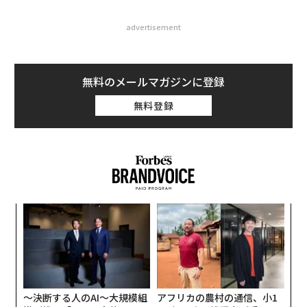
advertisement
無料のメールマガジンに登録
無料登録
〈7
ャ
ト
挑
リア
よっ
UM
PA
〜決断する人のAI〜大規模組
アフリカの農村の通信、小1