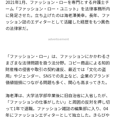
2021年1月、ファッション・ローを専門とする弁護士チ
ーム「ファッション・ロー・ユニット」を法律事務所内
に発足させた。立ち上げたのは海老澤美幸。長年、ファ
ッション誌のエディターとして活躍した経歴をもつ異色
の法律家だ。
advertisement
「ファッション・ロー」は、ファッションにかかわるさ
まざまな法律問題を扱う法分野。コピー商品による知的
財産権の侵害や取引の契約違反、最近では「文化の盗
用」やジェンダー、SNSでの炎上など、企業のブランド
価値毀損につながる問題も多く、関心も高まってきた。
海老澤は、大学法学部卒業後に旧自治省に入省したが、
「ファッションの仕事がしたい」と周囲の反対を押し切
って1年で退職。ファッション雑誌の編集部に入り、04
年にファッションエディターとして独立した。きらびや