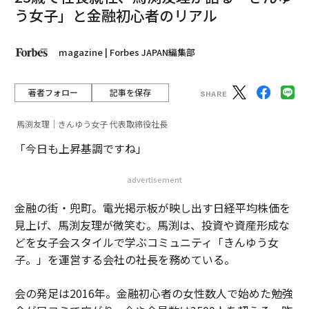
う女子」と金融初心者のリアル
magazine | Forbes JAPAN編集部
著者フォロー
記事を保存
馬渕友理｜きんゆう女子 代表取締役社長
「今日も上昇基調ですね」
advertisement
金融の街・兜町。電光掲示板が映し出す日経平均株価を
見上げ、馬渕友理が微笑む。馬渕は、投資や資産形成な
どを女子会スタイルで学ぶコミュニティ「きんゆう女
子。」を運営する会社の社長を務めている。
会の発足は2016年。金融初心者の女性数人で始めた勉強