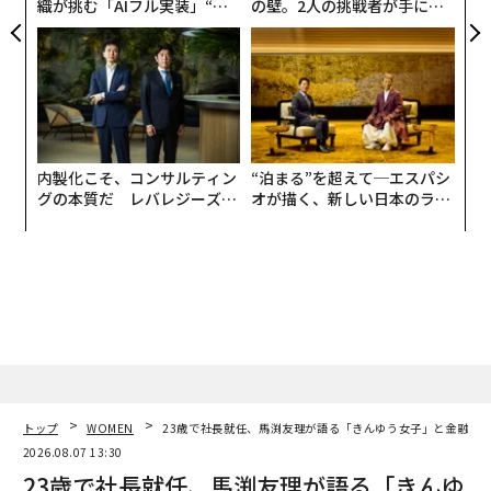
織が挑む「AIフル実装」“使
の壁。2人の挑戦者が手にし
う”企業から“動く”企業へ【N
た「次なる武器」
TTドコモビジネス×PwC】
内製化こそ、コンサルティン
“泊まる”を超えて─エスパシ
グの本質だ レバレジーズが
オが描く、新しい日本のラグ
実践する、次世代ファームの
ジュアリー（中編）
全貌
トップ
WOMEN
23歳で社長就任、馬渕友理が語る「きんゆう女子」と金融初
2026.08.07 13:30
23歳で社長就任、馬渕友理が語る「きんゆ