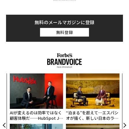
無料のメールマガジンに登録
無料登録
伝
る
モ
「
─
ら
AIが変えるのは効率ではなく
“泊まる”を超えて─エスパシ
顧客体験だ──HubSpot Ja
オが描く、新しい日本のラグ
panが語る「Grow Better」
ジュアリー（中編）