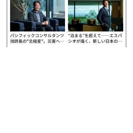
な組織のつくり方
パシフィックコンサルタンツ
“泊まる”を超えて──エスパ
技師長の"北極星"。災害への
シオが描く、新しい日本のラ
無力感を乗り越え見つけた、
グジュアリー（前編）
防災一筋20年の答え