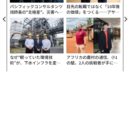
が
パシフィックコンサルタンツ
目先の転職ではなく「10年後
事業を立ち上げるにあたりキンセルは、オンラインで行
技師長の"北極星"。災害への
の価値」をつくる──アサイ
う公証が対面で行うのと同様に安全であることを、規制
無力感を乗り越え見つけた、
ンの長期伴走型支援とは
当局に理解させる必要があった。そこで力を発揮したの
防災一筋20年の答え
が、共同創業者のAdam Paseだ。彼は、かつて民主党の
デニス・ムーア下院議員の政策顧問を務め、その後の7
年間、起業家のためにロビー活動を行っていた。2人の
働きかけによって、最終的に38の州でオンライン公証を
なぜ“眠っていた環境技
アフリカの農村の通信、小1
認める法案が成立した。
術”が、下水インフラを変え
の壁。2人の挑戦者が手にし
たのか──産総研×月島JFE
た「次なる武器」
アクアソリューションの10年