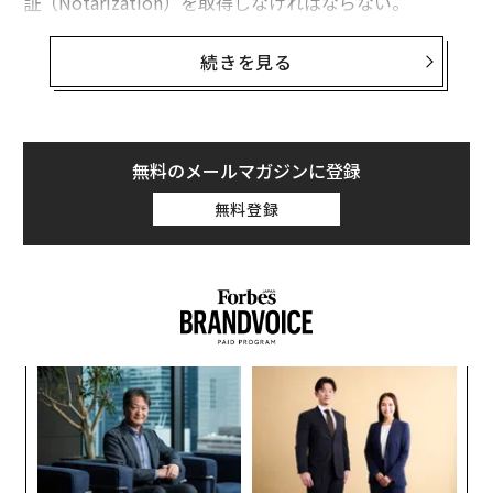
証（Notarization）を取得しなければならない。
キンセルは2015年に、面倒な公証プロセスをオンライン
続きを見る
化するスタートアップの「Notarize」を設立した。同社
のサービスの顧客は、ビデオチャットでつながった公証
人から認証を受けられる。
無料のメールマガジンに登録
無料登録
「
─
ら
エ
設オ
が