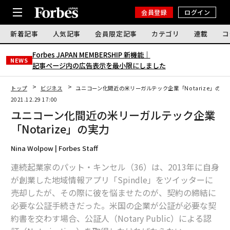
会員登録
ログイン
新着記事
人気記事
会員限定記事
カテゴリ
連載
コ
Forbes JAPAN MEMBERSHIP 新機能｜
NEWS
記事ページ内の広告表示を最小限にしました
トップ
ビジネス
ユニコーン化間近の米リーガルテック企業「Notarize」の実
2021.12.29 17:00
ユニコーン化間近の米リーガルテック企業
「Notarize」の実力
Nina Wolpow | Forbes Staff
連続起業家のパット・キンセル（36）は、2013年に自身
が創業した地域情報アプリ「Spindle」をツイッターに
売却したが、その際に彼を悩ませたのが、契約の締結に
必要な公証手続きだった。米国の企業が公証が必要な契
約書を交わす場合、公証人（Notary Public）による認