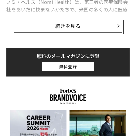
ノミ・ヘルス（Nomi Health）は、第三者の医療保険会
社をあいだに挟まないかたちで、米国の多くの人に医療
2026年9月号発売中
サービスを提供しているスタートアップだ。同社は2021
年12月8日、シリーズAラウンドで1億1000万ドルの資金
続きを見る
最新号の購入はこちらから
を調達したと発表した。
ノミ・ヘルスを創業したマーク・ニューマン（Mark Ne
メンバーシップに登録する
wman）最高経営責任者（CEO）は、「今回のシリーズA
無料のメールマガジンに登録
ラウンドは、3兆ドル規模の医療市場でノミ・ヘルスが
無料登録
果敢に挑もうとしている挑戦がいかに大きいかを物語っ
ている」と語る。「ノミ・ヘルスの持つインパクトが浮
関連記事
き彫りにしているのは、米国の医療システムが機能不全
に陥っており、それを構築した側が修復できずにいるこ
米医療界の創造的破壊を目指すノミ・ヘルス、規格外の資金を調達
とだ」
フェイスブック運営元、米銀行「メタバンク」の名称権を買収
な
術
「環境に優しいデリバリー」目指すオランダ企業Pieter Potの挑戦
た
〜
ア
織