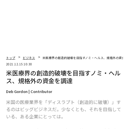
トップ
ビジネス
米医療界の創造的破壊を目指すノミ・ヘルス、規格外の資金を
2021.12.15 10:30
米医療界の創造的破壊を目指すノミ・ヘル
ス、規格外の資金を調達
Deb Gordon | Contributor
米国の医療業界を「ディスラプト（創造的に破壊）」す
るのはビッグビジネスだ。少なくとも、それを目指して
いる、ある企業にとっては。
編集＝上田裕資