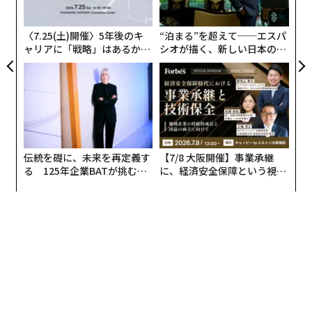
米ジャック・イン・ザ・ボックス、デルタコを650億円で買収へ
う
T
〈7.25(土)開催〉5年後のキ
“泊まる”を超えて──エスパ
欧州で急拡大の「ゴーストレストラン」チェーンTasterの野望
ャリアに「戦略」はあるか。
シオが描く、新しい日本のラ
トップエグゼクティブのキャ
グジュアリー（前編）
タグ：
ユニコーン企業
リアに触れる1日│CAREER S
UMMIT 2026
advertisement
伝統を礎に、未来を再定義す
【7/8 大阪開催】事業承継
る 125年企業BATが挑むス
に、経済安全保障という視点
モークレスな未来
が加わるとき──経営者が問
われる新たな判断軸