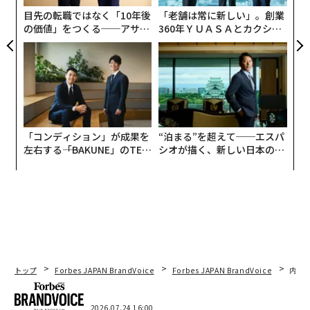
リア
目先の転職ではなく「10年後
「老舗は常に新しい」。創業
UM
の価値」をつくる──アサイ
360年ＹＵＡＳＡとカクシン
ンの長期伴走型支援とは
CEO田尻望が語る、AIを超え
る人の価値
「コンディション」が成果を
“泊まる”を超えて──エスパ
左右する――「BAKUNE」のTEN
シオが描く、新しい日本のラ
TIALが支える「挑戦者の明
グジュアリー（前編）
日」
誰もが何かを我慢している？
ネクイノは、「世界中の医療空間と体験をリデザイン
トップ
Forbes JAPAN BrandVoice
Forbes JAPAN BrandVoice
内製
（再定義）する」ことをミッションとするスタートアッ
プ。2018年6月にオンライン診療でピルの処方や医療相
談を提供するアプリ「スマルナ」を開発。2021年11月時
2026.07.24 16:00