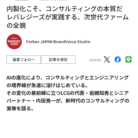
点で累計65万ダウンロードを記録している。
内製化こそ、コンサルティングの本質だ
レバレジーズが実践する、次世代ファーム
代表取締役の石井健一は、スマルナを運営する中で、ユ
の全貌
ーザーから「今まで我慢していたものを我慢しなくなっ
た」「10年前、私が現役のときに欲しかった」という声
Forbes JAPAN BrandVoice Studio
を聞いて、「誰もが何かを我慢してしまっているのだ
な」と実感したという。
著者フォロー
記事を保存
さらに、スマルナのユーザー885人を対象に行った調査
では、「体調不良でも無理して出社した経験がある」と
AIの進化により、コンサルティングとエンジニアリング
いう⼥性が95％以上、「⽣理休暇を使えない」という⼥
の境界線が急速に溶けはじめている。
性は70％以上にのぼった。やはり「我慢している人」が
その変化の最前線に立つLCGの代表・岩槻知秀とシニア
多いことが伺える。
パートナー・内田秀一が、新時代のコンサルティングの
実像を語る。
コンサルティングとエンジニアリング。明確に分断され
てきたふたつの領域が、AIの進化によって急速に境界を