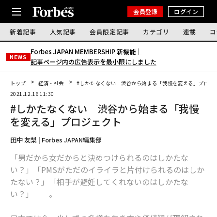
会員登録
ログイン
新着記事
人気記事
会員限定記事
カテゴリ
連載
コ
Forbes JAPAN MEMBERSHIP 新機能｜
NEWS
記事ページ内の広告表示を最小限にしました
トップ
経済・社会
#しかたなくない 渋谷から始まる「我慢を変える」プロジ
2021.12.16 11:30
#しかたなくない 渋谷から始まる「我慢
を変える」プロジェクト
田中 友梨 | Forbes JAPAN編集部
「男だから女だからと決めつけられるのはしかたな
い？」「PMSがただのイライラと片付けられるのはしか
たない？」「相手が避妊してくれないのはしかたな
い？」──。