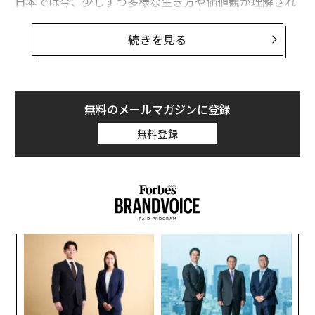
日本では今、少しずつ多様な生き⽅や価値観が理解され
るようになってきている。それでも多くの人が、性に関
する悩みやジェンダー格差、働き方などで、無意識のう
続きを見る
ちに「しかたない」と諦めた経験があるのではないだろ
うか。
そこで、立ち上がったのが「#しかたなくない」プロジ
無料のメールマガジンに登録
ェクト。「それ、本当にしかたない？」と考えられる、
無料登録
「しかたなくない」と⾔える社会をつくりたい。そんな
想いを込めて、オンラインピル処方サービスを手掛ける
ネクイノと、一般社団法人「渋谷未来デザイン」が手を
組んだ。
12月14日にスタートした第1弾では、渋谷駅周辺でフリ
ア
ーマガジンの配布やOOHの展開を行っている。
の
た
〈7
ャ
ト