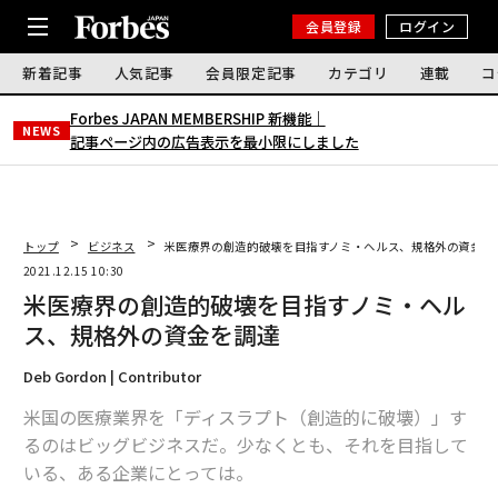
会員登録
ログイン
新着記事
人気記事
会員限定記事
カテゴリ
連載
コ
Forbes JAPAN MEMBERSHIP 新機能｜
NEWS
記事ページ内の広告表示を最小限にしました
トップ
ビジネス
米医療界の創造的破壊を目指すノミ・ヘルス、規格外の資金を
2021.12.15 10:30
米医療界の創造的破壊を目指すノミ・ヘル
ス、規格外の資金を調達
Deb Gordon | Contributor
米国の医療業界を「ディスラプト（創造的に破壊）」す
るのはビッグビジネスだ。少なくとも、それを目指して
いる、ある企業にとっては。