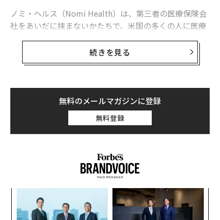
ノミ・ヘルス（Nomi Health）は、第三者の医療保険会
社をあいだに挟まないかたちで、米国の多くの人に医療
サービスを提供しているスタートアップだ。同社は2021
年12月8日、シリーズAラウンドで1億1000万ドルの資金
続きを見る
を調達したと発表した。
ノミ・ヘルスを創業したマーク・ニューマン（Mark Ne
wman）最高経営責任者（CEO）は、「今回のシリーズA
無料のメールマガジンに登録
ラウンドは、3兆ドル規模の医療市場でノミ・ヘルスが
無料登録
果敢に挑もうとしている挑戦がいかに大きいかを物語っ
ている」と語る。「ノミ・ヘルスの持つインパクトが浮
き彫りにしているのは、米国の医療システムが機能不全
に陥っており、それを構築した側が修復できずにいるこ
とだ」
な
術
た
挑