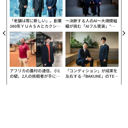
ア
よっ
PA
「老舗は常に新しい」。創業
〜決断する人のAI〜大規模組
360年ＹＵＡＳＡとカクシン
織が挑む「AIフル実装」“使
CEO田尻望が語る、AIを超え
う”企業から“動く”企業へ【N
る人の価値
TTドコモビジネス×PwC】
アフリカの農村の通信、小1
「コンディション」が成果を
の壁。2人の挑戦者が手にし
左右する――「BAKUNE」のTEN
た「次なる武器」
TIALが支える「挑戦者の明
日」