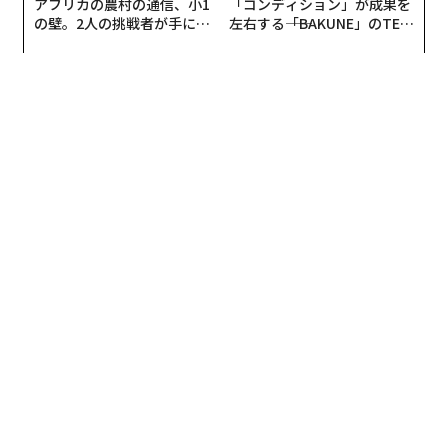
アフリカの農村の通信、小1
「コンディション」が成果を
や、臨床スタッフと技術スタッフの増員も行う予定だ。
の壁。2人の挑戦者が手にし
左右する――「BAKUNE」のTEN
た「次なる武器」
TIALが支える「挑戦者の明
今回の資金調達ラウンドは、ハーバード・ビジネス・ス
日」
クールの元教授クレイトン・クリステンセンが創業した
ベンチャーキャピタル「ローズパーク・アドバイザーズ
（Rose Park Advisors）」と、フィンテック支援を専門
とする世界的ベンチャーキャピタルArbor Venturesが共
同主導した。
Arbor Venturesの共同創業者でマネージングパートナー
のメリッサ・ガジー（Melissa Guzy）はこう述べる。
「私たちがノミ・ヘルスに投資したのは、同社が米国医
療システムの抱える最大の問題のひとつを解決するから
だ。既存の大手医療会社は、業務面でも技術面でも非常
に効率が悪く、その経費の占める割合は、医療費1ドル
につき30%から50%にもなっている」
ノミ・ヘルスによる今回の資金調達は、デジタルヘルス