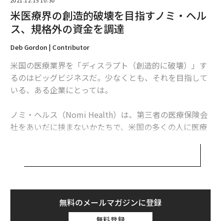
2021.12.15 10:30
米医療界の創造的破壊を目指すノミ・ヘル
ス、規格外の資金を調達
Deb Gordon | Contributor
米国の医療業界を「ディスラプト（創造的に破壊）」す
るのはビッグビジネスだ。少なくとも、それを目指して
いる、ある企業にとっては。
ノミ・ヘルス（Nomi Health）は、第三者の医療保険会
社をあいだに挟まないかたちで、米国の多くの人に医療
サービスを提供しているスタートアップだ。同社は2021
年12月8日、シリーズAラウンドで1億1000万ドルの資金
を調達したと発表した。
ノミ・ヘルスを創業したマーク・ニューマン（Mark Ne
wman）最高経営責任者（CEO）は、「今回のシリーズA
無料のメールマガジンに登録
ラウンドは、3兆ドル規模の医療市場でノミ・ヘルスが
無料登録