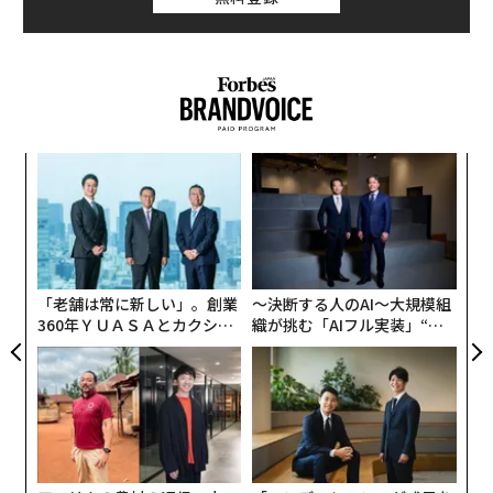
果敢に挑もうとしている挑戦がいかに大きいかを物語っ
ている」と語る。「ノミ・ヘルスの持つインパクトが浮
き彫りにしているのは、米国の医療システムが機能不全
に陥っており、それを構築した側が修復できずにいるこ
とだ」
な
ノミ・ヘルスは2019年に創業された。現在は10州で運営
術
しており、同社の医療サービスを利用する人は1日あた
た
挑
り3万人に上る。地方自治体、大学、企業と契約して、
ア
よっ
新型コロナウイルス感染症（COVID-19）の検査やワクチ
PA
ン接種、治療のほか、その他の予防的な健康診断といっ
「老舗は常に新しい」。創業
〜決断する人のAI〜大規模組
た基本サービスを提供している。また、刑務所や学校、
360年ＹＵＡＳＡとカクシン
織が挑む「AIフル実装」“使
公営住宅、長期介護施設、農場、工場にも、遠隔医療チ
CEO田尻望が語る、AIを超え
う”企業から“動く”企業へ【N
ームを派遣している。
る人の価値
TTドコモビジネス×PwC】
ニューマンによれば、今回調達した資金は、同社が運営
するサービス拠点と利用者増加への対応に充てられる。
また、医療サービスを直接購入できる同社事業の拡大