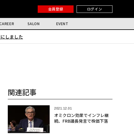
会員登録
ログイン
CAREER
SALON
EVENT
限にしました
関連記事
2021.12.01
オミクロン効果でインフレ継
続、FRB議長発言で株価下落