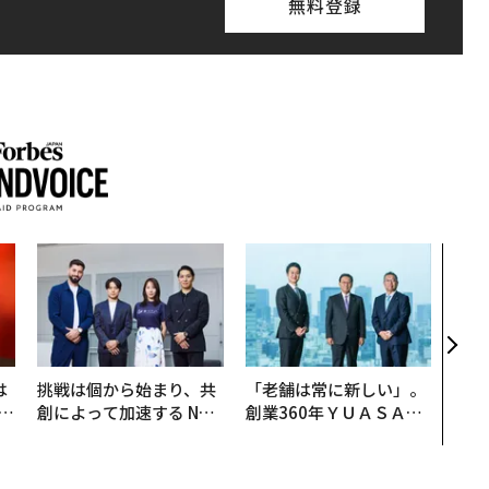
無料登録
エン
ナ併
s 
タマ
を徹
は
挑戦は個から始まり、共
「老舗は常に新しい」。
b
創によって加速する NOR
創業360年ＹＵＡＳＡと
r
QAIN JAPAN 特別座談会
カクシンCEO田尻望が語
つ
る、AIを超える人の価値