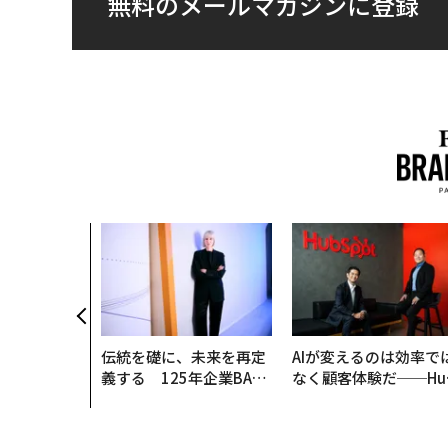
無料のメールマガジンに登録
伝統を礎に、未来を再定
AIが変えるのは効率で
義する 125年企業BAT
なく顧客体験だ──Hu
が挑むスモークレスな未
Spot Japanが語る「G
来
ow Better」な組織の
くり方