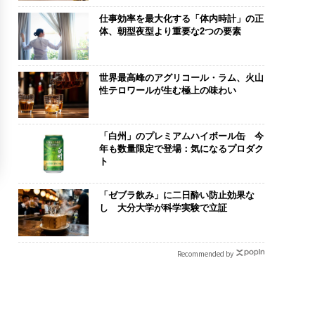
仕事効率を最大化する「体内時計」の正
体、朝型夜型より重要な2つの要素
世界最高峰のアグリコール・ラム、火山
性テロワールが生む極上の味わい
「白州」のプレミアムハイボール缶 今
年も数量限定で登場：気になるプロダク
ト
「ゼブラ飲み」に二日酔い防止効果な
し 大分大学が科学実験で立証
Recommended by