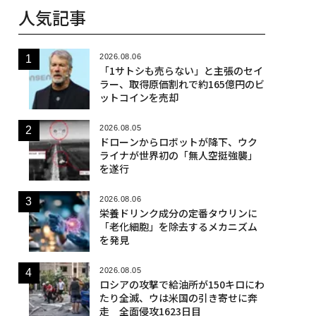
人気記事
2026.08.06
「1サトシも売らない」と主張のセイ
ラー、取得原価割れで約165億円のビ
ットコインを売却
2026.08.05
ドローンからロボットが降下、ウク
ライナが世界初の「無人空挺強襲」
を遂行
2026.08.06
栄養ドリンク成分の定番タウリンに
「老化細胞」を除去するメカニズム
を発見
2026.08.05
ロシアの攻撃で給油所が150キロにわ
たり全滅、ウは米国の引き寄せに奔
走 全面侵攻1623日目