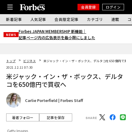
会員登録
ログイン
新着記事
人気記事
会員限定記事
カテゴリ
連載
コ
Forbes JAPAN MEMBERSHIP 新機能｜
NEWS
記事ページ内の広告表示を最小限にしました
トップ
ビジネス
米ジャック・イン・ザ・ボックス、デルタコを650億円で買収
2021.12.11 07:30
米ジャック・イン・ザ・ボックス、デルタ
コを650億円で買収へ
Carlie Porterfield | Forbes Staff
著者フォロー
記事を保存
Getty Images