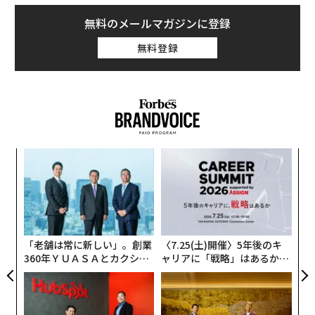
無料のメールマガジンに登録
無料登録
果を
な
EN
術
明
た
パ
ア
技
無
防
「老舗は常に新しい」。創業
〈7.25(土)開催〉5年後のキ
360年ＹＵＡＳＡとカクシン
ャリアに「戦略」はあるか。
CEO田尻望が語る、AIを超え
トップエグゼクティブのキャ
る人の価値
リアに触れる1日│CAREER S
UMMIT 2026