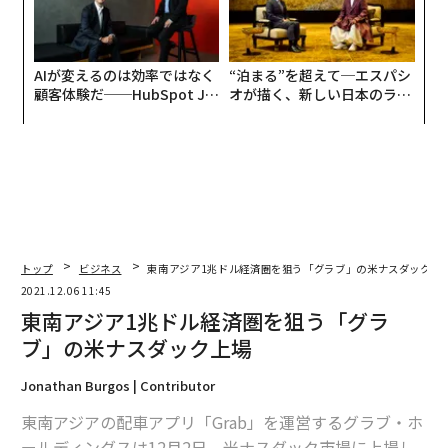
AIが変えるのは効率ではなく
“泊まる”を超えて─エスパシ
顧客体験だ──HubSpot Ja
オが描く、新しい日本のラグ
panが語る「Grow Better」
ジュアリー（中編）
な組織のつくり方
トップ
ビジネス
東南アジア1兆ドル経済圏を狙う「グラブ」の米ナスダック上
2021.12.06 11:45
東南アジア1兆ドル経済圏を狙う「グラ
ブ」の米ナスダック上場
Jonathan Burgos | Contributor
東南アジアの配車アプリ「Grab」を運営するグラブ・ホ
ールディングスは12月2日、米ナスダック市場に上場し