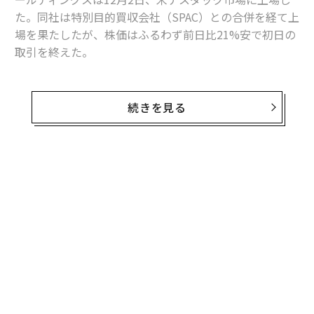
た。同社は特別目的買収会社（SPAC）との合併を経て上
場を果たしたが、株価はふるわず前日比21%安で初日の
取引を終えた。
SPACのアルティメーター・グロースとの合併に際し、第
三者割当増資分を合わせた新会社の価値は約400億ドル
続きを見る
とされたが、アナリストからは、赤字の会社がなぜこれ
ほどまでに高く評価されるのかを疑問視する声もあがっ
ていた。調査企業United First PartnersのアナリストのJ
ustin Tangは、グラブの評価額が、東南アジアでのデジ
無料のメールマガジンに登録
タルの導入が急速に進むという仮定に基づいたものだっ
無料登録
たと述べた。
グラブの株価は初値で13.06ドルをつけたが、21％急落
して8.75ドルで取引終了時刻を迎えた。終値ベースの時
価総額は346億ドル（約3.9兆円）だった。
小1
な