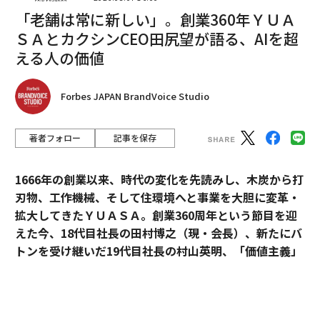
「老舗は常に新しい」。創業360年ＹＵＡ
ＳＡとカクシンCEO田尻望が語る、AIを超
える人の価値
翻訳・編集＝出田静
Forbes JAPAN BrandVoice Studio
2026年9月号発売中
著者フォロー
記事を保存
最新号の購入はこちらから
1666年の創業以来、時代の変化を先読みし、木炭から打
刃物、工作機械、そして住環境へと事業を大胆に変革・
拡大してきたＹＵＡＳＡ。創業360周年という節目を迎
メンバーシップに登録する
えた今、18代目社長の田村博之（現・会長）、新たにバ
トンを受け継いだ19代目社長の村山英明、「価値主義」
を掲げて企業変革に伴走するカクシンCEO・田尻望が、
AIを超える「人の提供価値」と、持続的な成長を支える
組織変革の本質に迫る。
関連記事