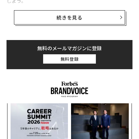
しよう。
続きを見る
1. 特定の期間の空き状況について情報を交換す
る
会議の日時を決める場合、多くの選択肢があるかもしれ
無料のメールマガジンに登録
ない。選択肢が多過ぎるという事態を防ぐため、特定の
無料登録
時間枠（2週間など）の空き状況を集めることに注目し
よう。
会議の時間の選択肢が少ない、あるいは最初の段階では
全くない可能性もある。関わる人が多ければ多いほど、
全員が出席できる時間を見つけることは難しいかもしれ
─レ
ア
ない。
込め
の
た
「
3
C