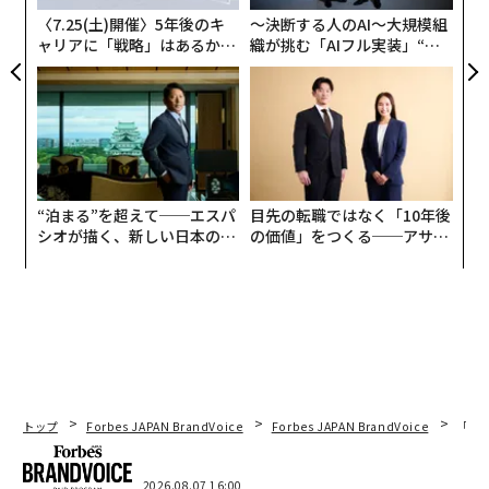
る
〈7.25(土)開催〉5年後のキ
〜決断する人のAI〜大規模組
ャリアに「戦略」はあるか。
織が挑む「AIフル実装」“使
トップエグゼクティブのキャ
う”企業から“動く”企業へ【N
リアに触れる1日│CAREER S
TTドコモビジネス×PwC】
UMMIT 2026
“泊まる”を超えて──エスパ
目先の転職ではなく「10年後
シオが描く、新しい日本のラ
の価値」をつくる──アサイ
グジュアリー（前編）
ンの長期伴走型支援とは
トップ
Forbes JAPAN BrandVoice
Forbes JAPAN BrandVoice
「老
2026.08.07 16:00