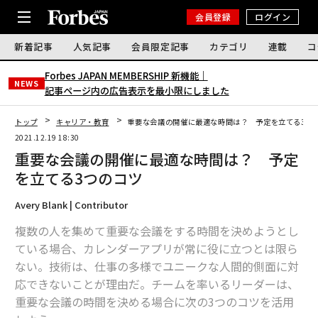
会員登録
ログイン
新着記事
人気記事
会員限定記事
カテゴリ
連載
コ
Forbes JAPAN MEMBERSHIP 新機能｜
NEWS
記事ページ内の広告表示を最小限にしました
トップ
キャリア・教育
重要な会議の開催に最適な時間は？ 予定を立てる3つ
2021.12.19 18:30
重要な会議の開催に最適な時間は？ 予定
を立てる3つのコツ
Avery Blank | Contributor
複数の人を集めて重要な会議をする時間を決めようとし
ている場合、カレンダーアプリが常に役に立つとは限ら
ない。技術は、仕事の多様でユニークな人間的側面に対
応できないことが理由だ。チームを率いるリーダーは、
重要な会議の時間を決める場合に次の3つのコツを活用