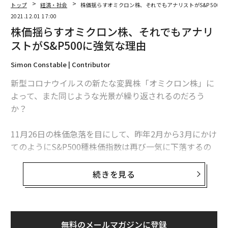
トップ
経済・社会
株価揺らすオミクロン株、それでもアナリストがS&P500に
2021.12.01 17:00
株価揺らすオミクロン株、それでもアナリ
ストがS&P500に強気な理由
Simon Constable | Contributor
新型コロナウイルスの新たな変異株「オミクロン株」に
よって、また同じような光景が繰り返されるのだろう
か？
11月26日の株価急落を目にして、昨年2月から3月にかけ
てのようにS&P500種株価指数は再び一気に下落するの
ではないかと思った人もいただろう。
続きを見る
だが、ウォール街のベテランアナリストで調査会社ヤー
デニ・リサーチを率いるエド・ヤーデニの見方は異な
る。ヤーデニはリンクトインに投稿した最新のリポート
で、「S&P500は引き続き上昇し、最高値を更新してい
無料のメールマガジンに登録