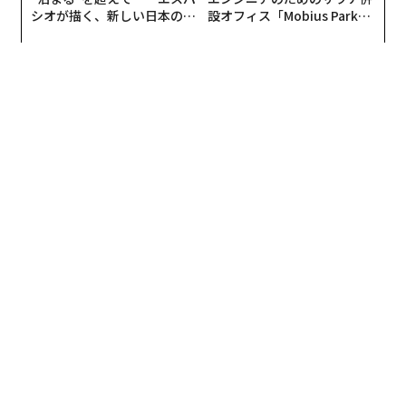
シオが描く、新しい日本のラ
設オフィス「Mobius Park」
グジュアリー（前編）
がオープン──タマディック
が健康経営を徹底する理由