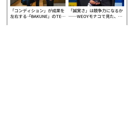
「コンディション」が成果を
「誠実さ」は競争力になるか
左右する――「BAKUNE」のTEN
──WEOYモナコで見た、く
TIALが支える「挑戦者の明
ら寿司の経営哲学
日」
編集＝江戸伸禎
2026年9月号発売中
最新号の購入はこちらから
メンバーシップに登録する