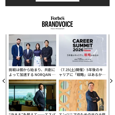
目
の
ン
“
オ
ジ
挑戦は個から始まり、共創に
〈7.25(土)開催〉5年後のキ
よって加速する NORQAIN JA
ャリアに「戦略」はあるか。
PAN 特別座談会
トップエグゼクティブのキャ
リアに触れる1日│CAREER S
UMMIT 2026
“泊まる”を超えて──エスパ
エンジニアのためのサウナ併