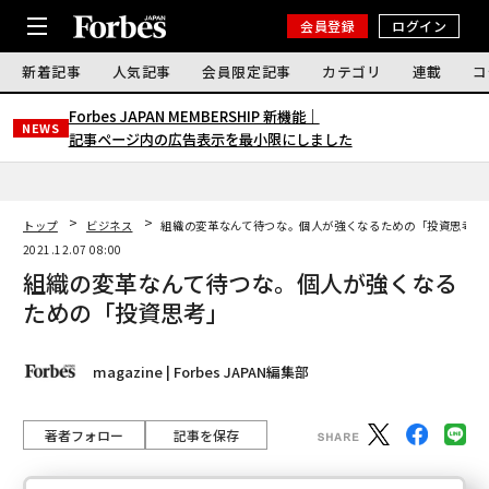
会員登録
ログイン
新着記事
人気記事
会員限定記事
カテゴリ
連載
コ
Forbes JAPAN MEMBERSHIP 新機能｜
NEWS
記事ページ内の広告表示を最小限にしました
トップ
ビジネス
組織の変革なんて待つな。個人が強くなるための「投資思考」
2021.12.07 08:00
組織の変革なんて待つな。個人が強くなる
ための「投資思考」
magazine | Forbes JAPAN編集部
著者フォロー
記事を保存