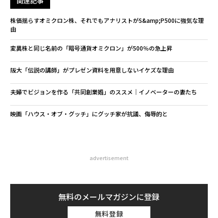
関連記事
株価揺らすオミクロン株、それでもアナリストがS&amp;P500に強気な理
由
変異株と同じ名前の「暗号通貨オミクロン」が500％の急上昇
阪大「伝説の講師」がプレゼン資料を用意しないイケズな理由
夫婦でビジョンを作る「共同創業婚」のススメ｜イノベーターの妻たち
映画「ハウス・オブ・グッチ」にグッチ家が抗議、侮辱的と
advertisement
無料のメールマガジンに登録
無料登録