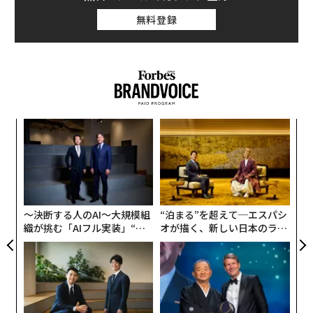
く」と予想。目標値は今年末時点で4800、来年末は520
無料登録
0、2023年末は5500とした。
目
の
ン
ア
の
た
〜決断する人のAI〜大規模組
“泊まる”を超えて─エスパシ
織が挑む「AIフル実装」“使
オが描く、新しい日本のラグ
う”企業から“動く”企業へ【N
ジュアリー（中編）
TTドコモビジネス×PwC】