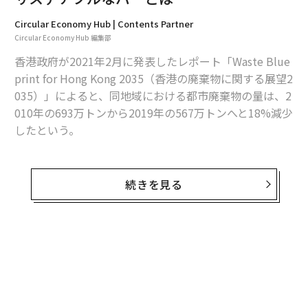
Circular Economy Hub | Contents Partner
Circular Economy Hub 編集部
香港政府が2021年2月に発表したレポート「Waste Blue
print for Hong Kong 2035（香港の廃棄物に関する展望2
035）」によると、同地域における都市廃棄物の量は、2
010年の693万トンから2019年の567万トンへと18%減少
したという。
しかしながら、リサイクルされる都市廃棄物の量も、20
10年の360万トンから2019年の164万トンに減ってしま
続きを見る
ったそうだ。その結果、埋め立て処分される都市廃棄物
の量は333万トンから404万トンに増加している。単純に
ごみの総量を見るだけでなく、リサイクルされた量も含
めて考えることが大切だ。
そんななか、2020年11月に香港にオープンしたバー「
Penicillin（ペニシリン）
」は、資源を循環させることを