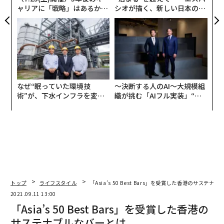
ャリアに「戦略」はあるか。
シオが描く、新しい日本のラ
トップエグゼクティブのキャ
グジュアリー（前編）
リアに触れる1日│CAREER S
UMMIT 2026
なぜ“眠っていた環境技
〜決断する人のAI〜大規模組
術”が、下水インフラを変え
織が挑む「AIフル実装」“使
たのか──産総研×月島JFE
う”企業から“動く”企業へ【N
アクアソリューションの10年
TTドコモビジネス×PwC】
トップ
ライフスタイル
「Asia’s 50 Best Bars」を受賞した香港のサステナ
2021.09.11 13:00
「Asia’s 50 Best Bars」を受賞した香港の
サステナブルなバーとは