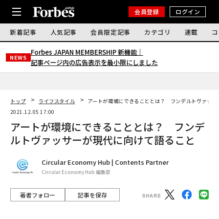
会員登録
ログイン
新着記事
人気記事
会員限定記事
カテゴリ
連載
コ
Forbes JAPAN MEMBERSHIP 新機能｜
NEWS
記事ページ内の広告表示を最小限にしました
トップ
ライフスタイル
アートが環境にできることとは？ フンデルトヴァッサ
2021.12.05 17:00
アートが環境にできることとは？ フンデ
ルトヴァッサーが現代に向けて語ること
Circular Economy Hub | Contents Partner
Circular Economy Hub 編集部
著者フォロー
記事を保存