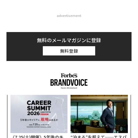
advertisement
無料のメールマガジンに登録
無料登録
内
グ
実
目
全
の
ン
〈7.25(土)開催〉5年後のキ
“泊まる”を超えて──エスパ