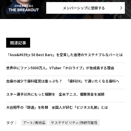
メンバーシップに登録する
関連記事
「Asia&#039;s 50 Best Bars」を受賞した香港のサステナブルなバーとは
世界中にファン5000万人。VTuber「ホロライブ」が急成長する理由
虫歯の減少で歯科経営は崖っぷち？ 「歯科DX」で通いたくなる歯科へ
スター選手以外にもっと報酬を 全米テニス、優勝賞金を減額
大谷翔平の「辞退」を称賛 米国人が好む「ビジネス礼節」とは
タグ：
アート/美術品
サステナビリティ/持続可能性