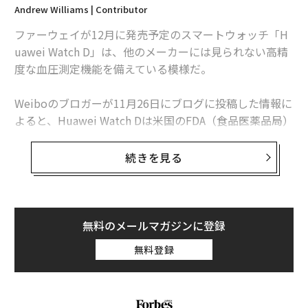
Andrew Williams | Contributor
ファーウェイが12月に発売予定のスマートウォッチ「H
uawei Watch D」は、他のメーカーには見られない高精
度な血圧測定機能を備えている模様だ。
Weiboのブロガーが11月26日にブログに投稿した情報に
よると、Huawei Watch Dは米国のFDA（食品医薬品局）
に相当する中国の国家薬品監督管理局の第二種医療機器
登録証を取得したという。
続きを見る
ここで気になるのは、Huawei Watch Dがどのようにし
て血圧を測定するのかだ。サムスンのGalaxy Watch 4
も、韓国などの特定の国のバージョンで血圧測定に対応
無料のメールマガジンに登録
しているが、正確な結果を得るためには、カフ（腕帯）
無料登録
タイプの血圧計でキャリブレーションを行う必要があ
る。