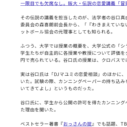
一限目でも欠席なし。阪大・伝説の恋愛講義「冒
その伝説の講義を担当したのが、法学者の谷口真
委員会の森喜朗前会長から、「『わきまえていな
ットボール協会の元理事としても知られる。
ふつう、大学では授業の概要を、大学公式の「シ
学生たちが自主的に各授業や教授について評価をグ
円で売られている。谷口氏の授業は、クロバスで
実は谷口氏は「DJマユミの恋愛相談」のほかに
いた。試験の際、カンニングペーパーの持ち込みを
いてきてよし」というものだった。
谷口氏に、学生から公開の許可を得たカンニング
た理由を聞いた。
ベストセラー著書『
おっさんの掟
』でも話題、T