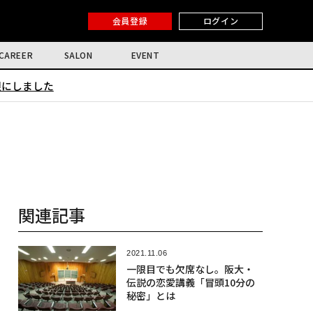
会員登録
ログイン
CAREER
SALON
EVENT
限にしました
関連記事
2021.11.06
一限目でも欠席なし。阪大・
伝説の恋愛講義「冒頭10分の
秘密」とは