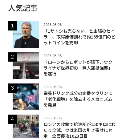
人気記事
2026.08.06
「1サトシも売らない」と主張のセイ
ラー、取得原価割れで約165億円のビ
ットコインを売却
2026.08.05
ドローンからロボットが降下、ウク
ライナが世界初の「無人空挺強襲」
を遂行
2026.08.06
栄養ドリンク成分の定番タウリンに
「老化細胞」を除去するメカニズム
を発見
2026.08.05
ロシアの攻撃で給油所が150キロにわ
たり全滅、ウは米国の引き寄せに奔
走 全面侵攻1623日目