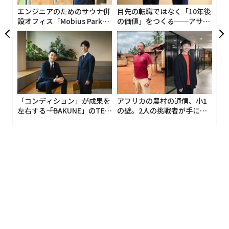
エンジニアのためのサウナ併
目先の転職ではなく「10年後
設オフィス「Mobius Park」
の価値」をつくる──アサイ
がオープン──タマディック
ンの長期伴走型支援とは
が健康経営を徹底する理由
「コンディション」が成果を
アフリカの農村の通信、小1
左右する――「BAKUNE」のTEN
の壁。2人の挑戦者が手にし
TIALが支える「挑戦者の明
た「次なる武器」
日」
翻訳＝ガリレオ
2026年9月号発売中