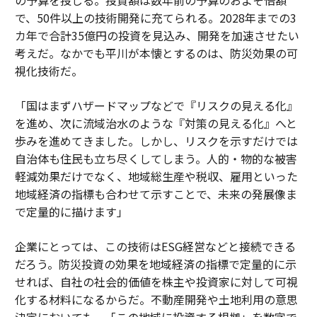
で、50件以上の技術開発に充てられる。2028年までの3
カ年で合計35億円の投資を見込み、開発を加速させたい
考えだ。なかでも平川が本懐とするのは、防災効果の可
視化技術だ。
「国はまずハザードマップなどで『リスクの見える化』
を進め、次に流域治水のような『対策の見える化』へと
歩みを進めてきました。しかし、リスクを示すだけでは
自治体も住民も立ち尽くしてしまう。人的・物的な被害
軽減効果だけでなく、地域総生産や税収、雇用といった
地域経済の指標も合わせて示すことで、未来の発展像ま
で定量的に描けます」
企業にとっては、この技術はESG経営などと接続できる
だろう。防災投資の効果を地域経済の指標で定量的に示
せれば、自社の社会的価値を株主や投資家に対して可視
化する材料になるからだ。不動産開発や土地利用の意思
決定においても、「この地域に投資する根拠」を数字で