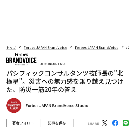
トップ
Forbes JAPAN BrandVoice
Forbes JAPAN BrandVoice
パシ
2026.08.04 16:00
パシフィックコンサルタンツ技師長の"北
極星"。災害への無力感を乗り越え見つけ
た、防災一筋20年の答え
Forbes JAPAN BrandVoice Studio
著者フォロー
記事を保存