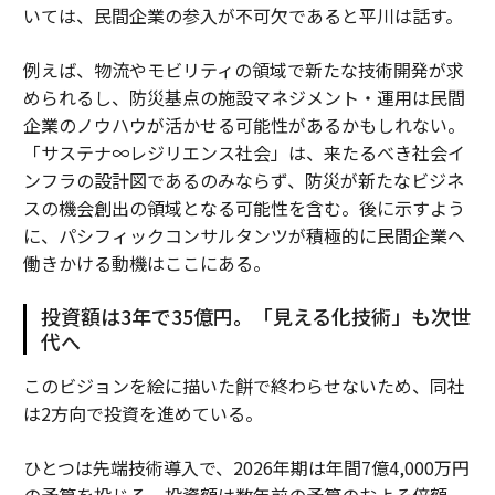
いては、民間企業の参入が不可欠であると平川は話す。
例えば、物流やモビリティの領域で新たな技術開発が求
められるし、防災基点の施設マネジメント・運用は民間
企業のノウハウが活かせる可能性があるかもしれない。
「サステナ∞レジリエンス社会」は、来たるべき社会イ
ンフラの設計図であるのみならず、防災が新たなビジネ
スの機会創出の領域となる可能性を含む。後に示すよう
に、パシフィックコンサルタンツが積極的に民間企業へ
働きかける動機はここにある。
投資額は3年で35億円。「見える化技術」も次世
代へ
このビジョンを絵に描いた餅で終わらせないため、同社
は2方向で投資を進めている。
ひとつは先端技術導入で、2026年期は年間7億4,000万円
の予算を投じる。投資額は数年前の予算のおよそ倍額