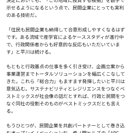
示せるようになるという点で、民間企業にとっても実利
のある技術だ。
「住民も民間企業も納得して合意形成しやすくなるはず
です。ある流域で産学官によるケーススタディが進行中
で、行政関係者からも好意的な反応もいただいていま
す」と平川は続ける。
もともと行政基点の仕事を多く引き受け、企画立案から
事業運営までトータルソリューションを幅広くこなして
きた。これら「総合力」もますます発揮したいと平川は
意気込む。サステナビリティとレジリエンスをつなぐベ
ストミックスが社会像の話だとすれば、行政と民間をつ
なぐ同社の役割そのものがベストミックスだとも言え
る。
もうひとつが、民間企業を共創パートナーとして巻き込
むオープンイノベーションだ。虎ノ門ヒルズの「ARC