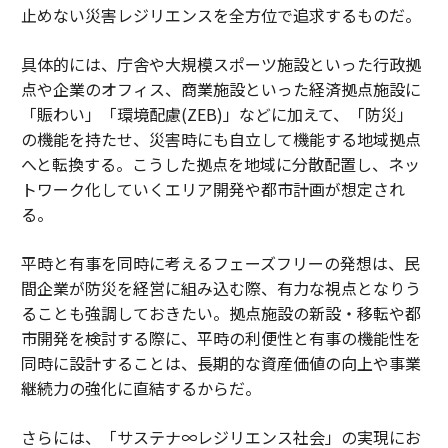
止めない災害レジリエンスを全方位で追求するものだ。
具体的には、庁舎や大規模スポーツ施設といった行政拠
点や企業のオフィス、商業施設といった経済拠点施設に
「賑わい」「環境配慮(ZEB)」などに加えて、「防災」
の機能を持たせ、災害時にも自立して機能する地域拠点
へと転換する。こうした拠点を地域に分散配置し、ネッ
トワーク化していくエリア開発や都市計画が想定され
る。
平時と有事を同時に考えるフェーズフリーの発想は、民
間企業が防災を経営に組み込む際、有力な視点となりう
ることも強調しておきたい。拠点施設の新設・移転や都
市開発を検討する際に、平時の利便性と有事の機能性を
同時に設計することは、長期的な資産価値の向上や事業
継続力の強化に直結するからだ。
さらには、「サステナ∞レジリエンス社会」の実現にお