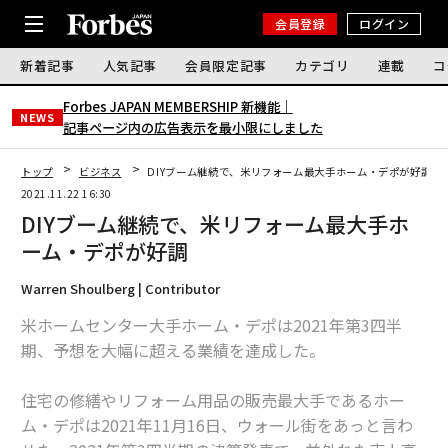
会員登録
ログイン
新着記事
人気記事
会員限定記事
カテゴリ
連載
コ
Forbes JAPAN MEMBERSHIP 新機能｜
NEWS
記事ページ内の広告表示を最小限にしました
トップ
ビジネス
DIYブーム継続で、米リフォーム最大手ホーム・デポが好調
2021.11.22 16:30
DIYブーム継続で、米リフォーム最大手ホ
ーム・デポが好調
Warren Shoulberg | Contributor
米ホームセンター大手ホーム・デポは2021年第3四半
期、予想を大幅に超える業績を達成した。
住宅の修繕やリフォーム用品の販売最大手であるホー
ム・デポは2021年11月16日、ウォール街をあっと言わ