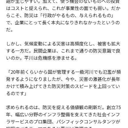
題が生じやすい。加えて、使う機会のないものへの投資
はコストと捉えられ、これが事業性の面でも弱い。だか
らこそ、防災は「行政がやるもの、与えられるもの」
で、企業にとって長く本丸になりきれなかったというの
だ。
しかし、気候変動による災害は高頻度化し、被害も拡大
する一方だ。民間企業は、これまで通りの防災意識で良
いのか。平川は危機感を滲ませる。
「20年前くらいから国が管理する一級河川でも氾濫が頻
発するようになりましたが、今や、災害の激甚化が長年
かけて積み上げてきた防災対策のスピードを上回ってい
るのです」
求められるのは、防災を捉える価値観の刷新だ。創立75
年、幅広い分野のインフラ整備を支えてきた社会インフ
ラサービスのプロ集団、パシフィックコンサルタンツが