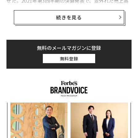
せた。2021年第3四半期の決算発表で、並外れた売上高
と利益を達成したことを明らかにしたのだ。
続きを見る
さらに重要なことに、同社はこの発表で、米国経済全体
に向け強いメッセージを発信した。それは、パンデミッ
クに起因して始まった住宅の修繕やリフォームのブーム
は、まだまだ続いているというメッセージだ。
無料のメールマガジンに登録
無料登録
代の
「
「超
─
×ウ
ら
なく
“
Ja
シ
er」
グ