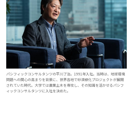
パシフィックコンサルタンツの平川了治。1991年入社。当時は、地球環境
問題への関心の高まりを背景に、世界各地で砂漠緑化プロジェクトが展開
されていた時代。大学では農業土木を専攻し、その知識を活かせるパシフ
ィックコンサルタンツに入社を決めた。
「防災は10点ずつを積み重ねる」。技師長の原
点
これほど広いビジョンを語れる平川とは、いったいどん
な人物なのか。そのキャリアをたどると、日本の防災史