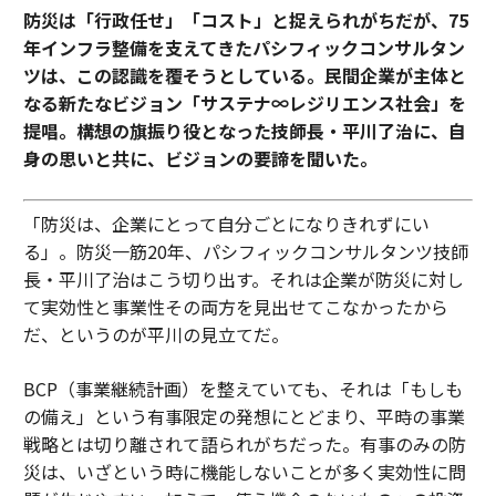
防災は「行政任せ」「コスト」と捉えられがちだが、75
年インフラ整備を支えてきたパシフィックコンサルタン
ツは、この認識を覆そうとしている。民間企業が主体と
なる新たなビジョン「サステナ∞レジリエンス社会」を
提唱。構想の旗振り役となった技師長・平川了治に、自
身の思いと共に、ビジョンの要諦を聞いた。
「防災は、企業にとって自分ごとになりきれずにい
る」。防災一筋20年、パシフィックコンサルタンツ技師
長・平川了治はこう切り出す。それは企業が防災に対し
て実効性と事業性その両方を見出せてこなかったから
だ、というのが平川の見立てだ。
BCP（事業継続計画）を整えていても、それは「もしも
の備え」という有事限定の発想にとどまり、平時の事業
戦略とは切り離されて語られがちだった。有事のみの防
災は、いざという時に機能しないことが多く実効性に問