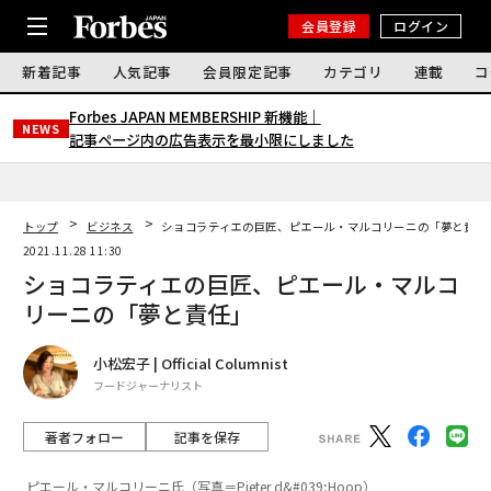
会員登録
ログイン
新着記事
人気記事
会員限定記事
カテゴリ
連載
コ
Forbes JAPAN MEMBERSHIP 新機能｜
NEWS
記事ページ内の広告表示を最小限にしました
トップ
ビジネス
ショコラティエの巨匠、ピエール・マルコリーニの「夢と責任
2021.11.28 11:30
ショコラティエの巨匠、ピエール・マルコ
リーニの「夢と責任」
小松宏子 | Official Columnist
フードジャーナリスト
著者フォロー
記事を保存
ピエール・マルコリーニ氏（写真＝Pieter d&#039;Hoop）