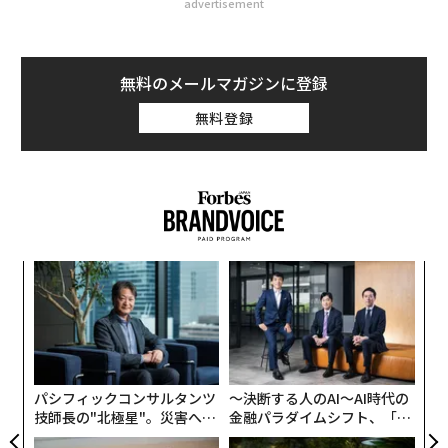
advertisement
無料のメールマガジンに登録
無料登録
パシ
〜
ラグ
織
う
挑
T
よっ
PA
パシフィックコンサルタンツ
〜決断する人のAI〜AI時代の
技師長の"北極星"。災害への
金融パラダイムシフト、「超
無力感を乗り越え見つけた、
個別化」の核心 【MUFG×ウ