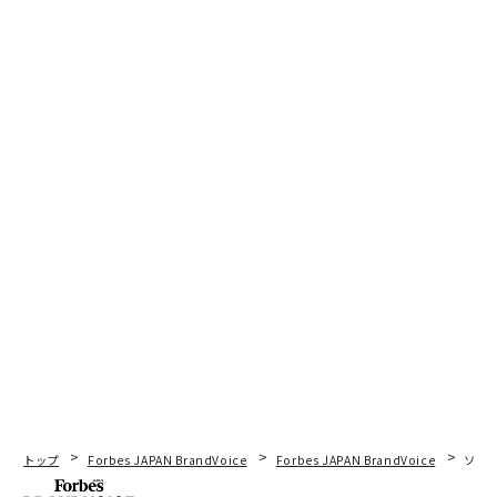
トップ
Forbes JAPAN BrandVoice
Forbes JAPAN BrandVoice
ソニ