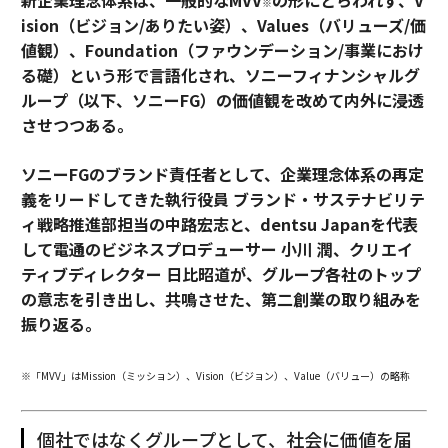
新企業理念体系は、一般的なMVV
の形にとらわれず、V
※
ision（ビジョン/ありたい姿）、Values（バリューズ/価
値観）、Foundation（ファウンデーション/事業におけ
る礎）という形で言語化され、ソニーフィナンシャルグ
ループ（以下、ソニーFG）の価値観を改めて内外に浸透
させつつある。
ソニーFGのブランド責任者として、企業理念体系の再定
義をリードしてきた執行役員 ブランド・サステナビリテ
ィ戦略推進部担当の中路宏志と、dentsu Japanを代表
して電通のビジネスプロデューサー 小川 潤、クリエイ
ティブディレクター 日比昭道が、グループ各社のトップ
の意志を引き出し、共鳴させた、第二創業の取り組みを
振り返る。
※「MVV」はMission（ミッション）、Vision（ビジョン）、Value（バリュー）の略称
個社ではなくグループとして、社会に価値を届