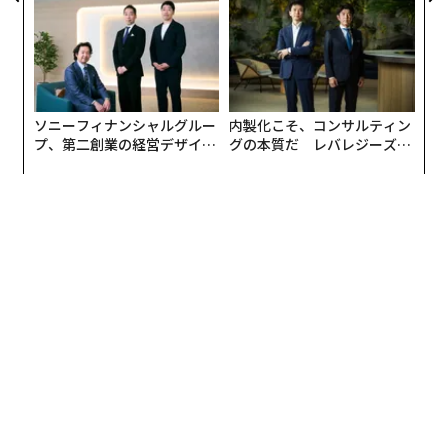
防災一筋20年の答え
ェルスナビ×PwC】
ソニーフィナンシャルグルー
内製化こそ、コンサルティン
プ、第二創業の経営デザイン
グの本質だ レバレジーズが
──カギは意志を引き出し、
実践する、次世代ファームの
束ね、共創すること
全貌