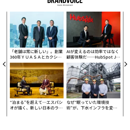
0％縮小し、全体VC投資額は前年比で29%マイナスの14.
3億ドルであった（Partech社による調査報告書「2020 A
ア
frica Tech Venture Capital Report」参照）。
の
た
“
これはシード・アーリー期のスタートアップに対する小
シ
型案件が増加したことに起因している。シード期の案件
グ
数は、前年の127件から228件へと大幅に増加。全体の投
「老舗は常に新しい」。創業
AIが変えるのは効率ではなく
資額の割合でいうと前年の7.5%から22%へと変化した。
360年ＹＵＡＳＡとカクシン
顧客体験だ──HubSpot Ja
CEO田尻望が語る、AIを超え
panが語る「Grow Better」
る人の価値
な組織のつくり方
この傾向はアフリカ独自のものだ。グローバルのベンチ
ャー投資は、パンデミックの影響があったにも関わらず
増加。全体のVC投資額は前年比で4%増加した。増加は
グロース期のスタートアップに対する大型投資案件に起
因したもので、シード期やエンジェル投資は大幅に減少
“泊まる”を超えて─エスパシ
なぜ“眠っていた環境技
した。Crunchbaseの記事によると、シリーズC以降のベ
オが描く、新しい日本のラグ
術”が、下水インフラを変え
ンチャー投資は前年比で8%増加した。
ジュアリー（中編）
たのか──産総研×月島JFE
アクアソリューションの10年
世界銀行は2020年、世界の経済成長は4.3%縮小したと