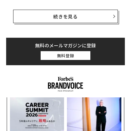
MooveのCEOのラディ・デラノは、アフリカ諸国では、
多くの人が自動車を主要な移動手段としているが、自動
続きを見る
車の所有率は欧米に比べてまだはるかに低いと述べてい
る。
「車が主要な移動手段であるにもかかわらず、なぜ十分
無料のメールマガジンに登録
な数の車がないのか。それは、車を購入するための資金
無料登録
がないからだ。そこで私たちは、人々が必要としている
資金を提供することにした」
“
オ
ジ
A
顧客
pa