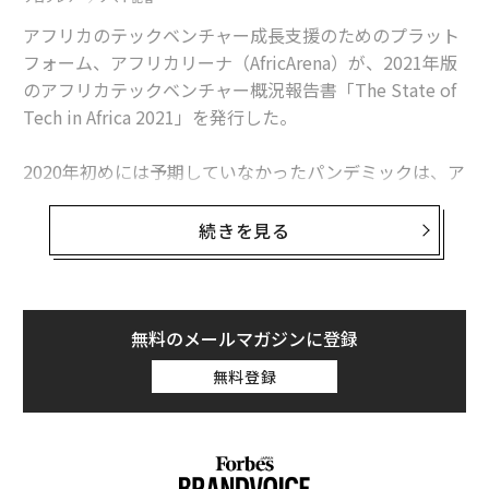
アフリカのテックベンチャー成長支援のためのプラット
フォーム、アフリカリーナ（AfricArena）が、2021年版
のアフリカテックベンチャー概況報告書「The State of
Tech in Africa 2021」を発行した。
2020年初めには予期していなかったパンデミックは、ア
フリカのテックベンチャー業界にも大きな打撃をもたら
したが、アーリー期のスタートアップに対する投資案件
続きを見る
が大幅に増加するなど、前向きな結果も報告されてい
る。主要国の状況からみる、アフリカテックベンチャー
の最新動向とは。
無料のメールマガジンに登録
ベンチャー投資の最新動向
無料登録
2020年、アフリカのテックベンチャーのエクティ投資案
件数は前年比で44%増加。一方、平均の投資サイズは6