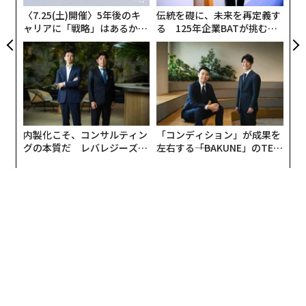
な
〈7.25(土)開催〉5年後のキ
伝統を礎に、未来を再定義す
ャリアに「戦略」はあるか。
る 125年企業BATが挑むス
トップエグゼクティブのキャ
モークレスな未来
リアに触れる1日│CAREER S
UMMIT 2026
内製化こそ、コンサルティン
「コンディション」が成果を
グの本質だ レバレジーズが
左右する――「BAKUNE」のTEN
実践する、次世代ファームの
TIALが支える「挑戦者の明
全貌
日」
編集＝上田裕資