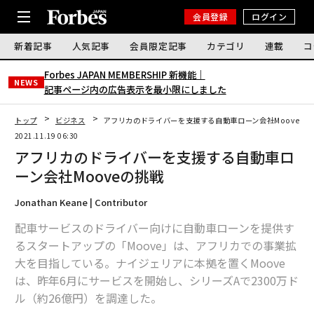
会員登録
ログイン
新着記事
人気記事
会員限定記事
カテゴリ
連載
コ
Forbes JAPAN MEMBERSHIP 新機能｜
NEWS
記事ページ内の広告表示を最小限にしました
トップ
ビジネス
アフリカのドライバーを支援する自動車ローン会社Mooveの
2021.11.19 06:30
アフリカのドライバーを支援する自動車ロ
ーン会社Mooveの挑戦
Jonathan Keane | Contributor
配車サービスのドライバー向けに自動車ローンを提供す
るスタートアップの「Moove」は、アフリカでの事業拡
大を目指している。ナイジェリアに本拠を置くMoove
は、昨年6月にサービスを開始し、シリーズAで2300万ド
ル（約26億円）を調達した。