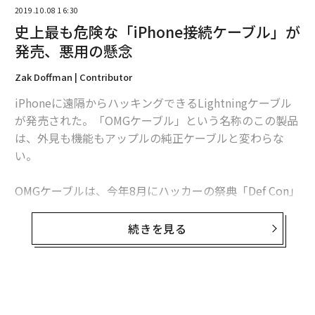
2019.10.08 16:30
史上最も危険な「iPhone接続ケーブル」が
発売、悪用の懸念
Zak Doffman | Contributor
iPhoneに遠隔からハッキングできるLightningケーブル
が発売された。「OMGケーブル」という名称のこの製品
編集＝遠藤宗生
は、外見も機能もアップルの純正ケーブルと変わらな
い。
2026年9月号発売中
OMGケーブルは、今年8月にハッカーの祭典「Def Con」
で発表され、現在は量産化が進められている。このケー
ブルは近隣にいるハッカーが、ケーブル内部に仕込まれ
最新号の購入はこちらから
続きを見る
たワイヤレス機能を使って端末にアクセスすることを可
能にする。
メンバーシップに登録する
この様な製品は従来、ダークウェブなどで密かに取り扱
われていたが、OMGは公に販売されており、「Hak5」