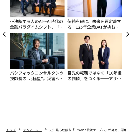
全
よっ
PA
〜決断する人のAI〜AI時代の
伝統を礎に、未来を再定義す
金融パラダイムシフト、「超
る 125年企業BATが挑むス
個別化」の核心 【MUFG×ウ
モークレスな未来
ェルスナビ×PwC】
パシフィックコンサルタンツ
目先の転職ではなく「10年後
技師長の"北極星"。災害への
の価値」をつくる──アサイ
無力感を乗り越え見つけた、
ンの長期伴走型支援とは
防災一筋20年の答え
トップ
テクノロジー
史上最も危険な「iPhone接続ケーブル」が発売、悪用の