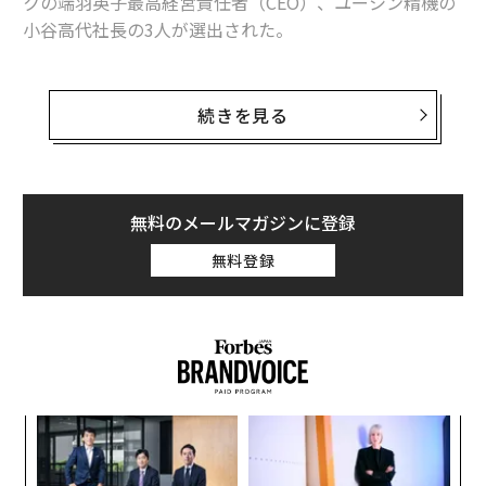
クの端羽英子最高経営責任者（CEO）、ユーシン精機の
小谷高代社長の3人が選出された。
2021年版リストを担当した編集者のラナ・ウェフベ・ワ
トソンは、「アジア太平洋地域各地のビジネスウーマン
続きを見る
は自分たちの障害となる壁を壊し続け、多くの場合、新
型コロナウイルス流行が長引く中でも自社の事業を拡大
している。フォーブス・アジアが今年まとめた影響力の
あるビジネスウーマンのリストでは、テクノロジー、医
無料のメールマガジンに登録
療、金融、製造などさまざまな産業で適応と繁栄に成功
無料登録
した20人の傑出したリーダーが選ばれた。彼女たちは、
コロナ後の現実と格闘する世界をリードする存在だ」と
コメントしている。
リストには、大きな収益を上げている企業や、評価額が
1億ドル（約110億円）以上のスタートアップの経営で成
内
果を上げたリーダーが選ばれた。今年の20人は、全員が
グ
初めてリスト入りした。
実
挑