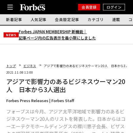
会員登録
ログイン
新着記事
人気記事
会員限定記事
カテゴリ
連載
コ
Forbes JAPAN MEMBERSHIP 新機能｜
NEWS
記事ページ内の広告表示を最小限にしました
トップ
ビジネス
アジアで影響力のあるビジネスウーマン20人 日本から3人選
2021.11.08 12:00
アジアで影響力のあるビジネスウーマン20
人 日本から3人選出
Forbes Press Releases | Forbes Staff
フォーブスは今月、アジア太平洋地域で影響力のあるビ
ジネスウーマン20人のリストを発表した。日本からはコ
ーエーテクモホールディングスの襟川恵子会長、ビザス