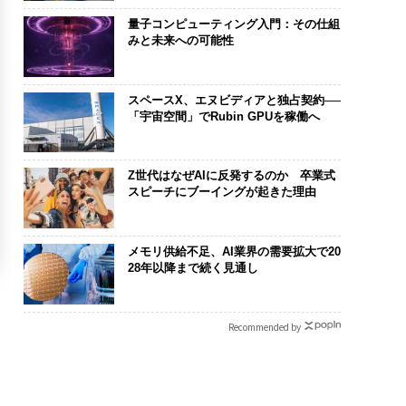
量子コンピューティング入門：その仕組
みと未来への可能性
スペースX、エヌビディアと独占契約──
「宇宙空間」でRubin GPUを稼働へ
Z世代はなぜAIに反発するのか 卒業式
スピーチにブーイングが起きた理由
メモリ供給不足、AI業界の需要拡大で20
28年以降まで続く見通し
Recommended by