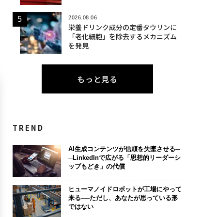
2026.08.06
栄養ドリンク成分の定番タウリンに
「老化細胞」を除去するメカニズム
を発見
もっと見る
TREND
AI生成コンテンツが信頼を失墜させる─
─LinkedInで広がる「思想的リーダーシ
ップもどき」の代償
ヒューマノイドロボットが工場にやって
来る──ただし、あなたが思っている形
ではない