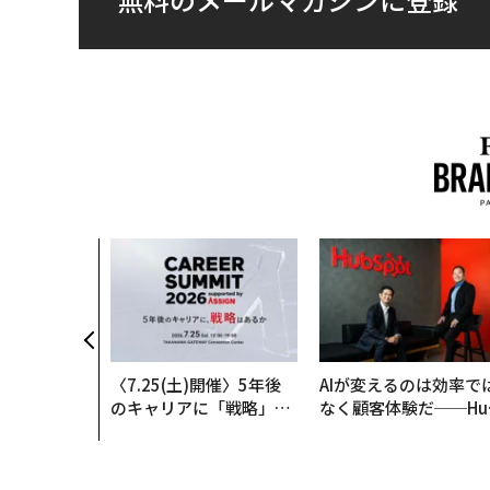
〈7.25(土)開催〉5年後
AIが変えるのは効率で
のキャリアに「戦略」は
なく顧客体験だ──Hu
あるか。トップエグゼク
Spot Japanが語る「G
ティブのキャリアに触れ
ow Better」な組織の
る1日│CAREER SUMMI
くり方