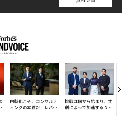
無料登録
〜決
代の
ト、
【M
×P
は
内製化こそ、コンサルテ
挑戦は個から始まり、共
b
ィングの本質だ レバレ
創によって加速する NOR
r
ジーズが実践する、次世
QAIN JAPAN 特別座談会
つ
代ファームの全貌