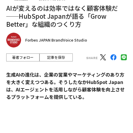
AIが変えるのは効率ではなく顧客体験だ
──HubSpot Japanが語る「Grow
Better」な組織のつくり方
編集＝上田裕資
Forbes JAPAN BrandVoice Studio
2026年9月号発売中
著者フォロー
記事を保存
最新号の購入はこちらから
生成AIの進化は、企業の営業やマーケティングのあり方
を大きく変えつつある。そうしたなかHubSpot Japan
メンバーシップに登録する
は、AIエージェントを活用しながら顧客体験を向上させ
るプラットフォームを提供している。
外資・日系・スタートアップを横断して採用支援を手掛
けるエンワールド・ジャパン代表取締役社長・山本裕介
関連記事
氏が、HubSpot Japanカントリーマネージャーの伊佐
コロナ後も「二度と戻ってこない」職業とは？