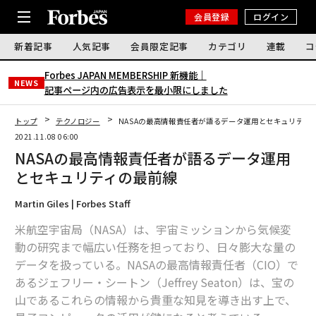
会員登録
ログイン
新着記事
人気記事
会員限定記事
カテゴリ
連載
コ
Forbes JAPAN MEMBERSHIP 新機能｜
NEWS
記事ページ内の広告表示を最小限にしました
トップ
テクノロジー
NASAの最高情報責任者が語るデータ運用とセキュリティ
2021.11.08 06:00
NASAの最高情報責任者が語るデータ運用
とセキュリティの最前線
Martin Giles | Forbes Staff
米航空宇宙局（NASA）は、宇宙ミッションから気候変
動の研究まで幅広い任務を担っており、日々膨大な量の
データを扱っている。NASAの最高情報責任者（CIO）で
あるジェフリー・シートン（Jeffrey Seaton）は、宝の
山であるこれらの情報から貴重な知見を導き出す上で、