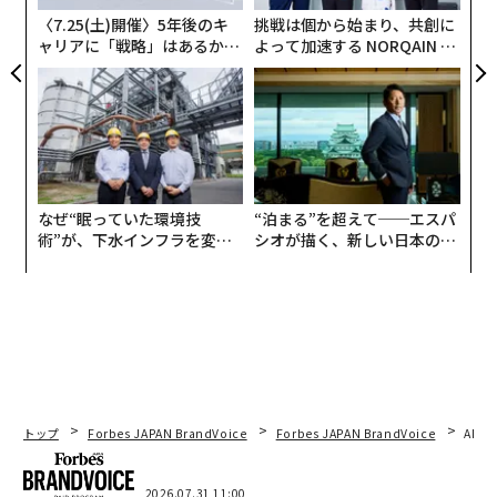
全
〈7.25(土)開催〉5年後のキ
挑戦は個から始まり、共創に
ャリアに「戦略」はあるか。
よって加速する NORQAIN JA
トップエグゼクティブのキャ
PAN 特別座談会
リアに触れる1日│CAREER S
UMMIT 2026
なぜ“眠っていた環境技
“泊まる”を超えて──エスパ
術”が、下水インフラを変え
シオが描く、新しい日本のラ
たのか──産総研×月島JFE
グジュアリー（前編）
アクアソリューションの10年
トップ
Forbes JAPAN BrandVoice
Forbes JAPAN BrandVoice
AIが
2026.07.31 11:00