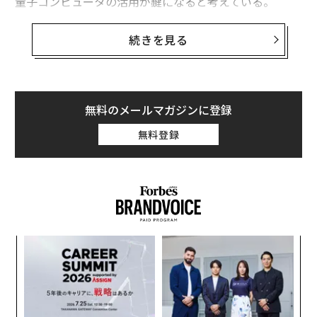
量子コンピュータの活用が鍵になると考えている。
これまでにない計算能力を実現する量子コンピュータは
続きを見る
大きな話題となっているが、その本当のパワーが発揮さ
れるのは、まだ当分先のことになりそうだ。フォーブス
が先日開催したカンファレンス「CIO Next」に登壇した
シートンは、NASAの業務に量子コンピュータを活用す
無料のメールマガジンに登録
るのはいつ頃になるかと問われ、「恐らく5年以上先に
無料登録
なるだろう」と答えた。
今年1月にNASAのCIOに就任したシートンは、もともと
インターンとしてNASAの業務に参加して以来、30年に
わたり、高パフォーマンスのコンピュータに携わってき
た。
A
顧客
pa
内
な
グ
実