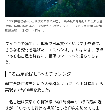
かつて伊達政宗が小田原攻めの際に滞在し、戦の疲れを癒したと伝わる温
泉地。早川沿いの渓谷に9棟のヴィラが点在する「エスパシオ 箱根迎賓館
麟鳳亀龍」（神奈川・箱根）。
ワイキキで誕生し、箱根で日本文化という文脈を得て、
さらなる深化を遂げた「エスパシオ」。いよいよ、原点
である名古屋を舞台に、冒頭のシーンへと還るとしよ
う。
“名古屋飛ばし”へのチャレンジ
総工費数百億円という大規模なプロジェクトは構想から
実現まで約10年を要した。
「名古屋は東京から新幹線で約1時間半という距離の近
さが、“いつでも行ける場所”という印象を強めてしま