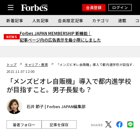
会員登録
ログイン
新着記事
人気記事
会員限定記事
カテゴリ
連載
コ
Forbes JAPAN MEMBERSHIP 新機能｜
NEWS
記事ページ内の広告表示を最小限にしました
トップ
キャリア・教育
「メンズビオレ自販機」導入で都内進学校が目指すこと
2021.11.07 12:00
「メンズビオレ自販機」導入で都内進学校
が目指すこと。男子長髪も？
石井 節子 | Forbes JAPAN編集部
著者フォロー
記事を保存