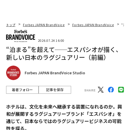
トップ
Forbes JAPAN BrandVoice
Forbes JAPAN BrandVoice
“泊
2026.07.24 16:00
“泊まる”を超えて──エスパシオが描く、
新しい日本のラグジュアリー（前編）
Forbes JAPAN BrandVoice Studio
著者フォロー
記事を保存
ホテルは、文化を未来へ継承する装置になれるのか。興
和が展開するラグジュアリーブランド「エスパシオ」を
通じて、日本ならではのラグジュアリービジネスの可能
性を探る。