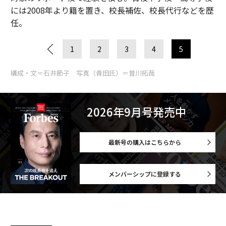
には2008年より籍を置き、校長補佐、校長代行などを歴
任。
1
2
3
4
5
構成・文＝石井節子 写真（青田氏）＝曽川拓哉
2026年9月号発売中
最新号の購入はこちらから
メンバーシップに登録する