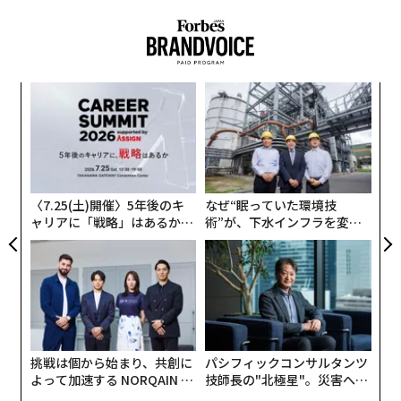
創業
A
シン
顧客
超え
pa
目
な
の
ン
〈7.25(土)開催〉5年後のキ
なぜ“眠っていた環境技
ャリアに「戦略」はあるか。
術”が、下水インフラを変え
トップエグゼクティブのキャ
たのか──産総研×月島JFE
リアに触れる1日│CAREER S
アクアソリューションの10年
UMMIT 2026
挑戦は個から始まり、共創に
パシフィックコンサルタンツ
よって加速する NORQAIN JA
技師長の"北極星"。災害への
PAN 特別座談会
無力感を乗り越え見つけた、