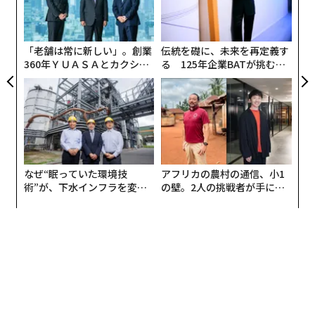
ー協会を去った後、改めて自らのキャリアと知識を活か
R S
織
した挑戦をしている。
う
T
「老舗は常に新しい」。創業
伝統を礎に、未来を再定義す
そんなバックグラウンドを持つ谷口氏が学生たちに教え
360年ＹＵＡＳＡとカクシン
る 125年企業BATが挑むス
てきたこととは。今回は、学生から支持された、谷口氏
CEO田尻望が語る、AIを超え
モークレスな未来
による阪大の笑いあり学びありの「名物コーナー」に注
る人の価値
目したい。
日本国憲法の前に。「DJマユミの恋愛相談」
なぜ“眠っていた環境技
アフリカの農村の通信、小1
術”が、下水インフラを変え
の壁。2人の挑戦者が手にし
2005年から2021年まで、非常勤講師で「日本国憲法」
たのか──産総研×月島JFE
た「次なる武器」
アクアソリューションの10年
をテーマに教えていました。授業は金曜の1限、早朝で
もできるだけ多くの学生に授業を漏れなく聴いて理解し
て欲しいと思ったことから、冒頭10分は、深夜のラジオ
のように「DJマユミの恋愛相談」というコーナーを設け
ていました。