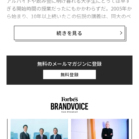
アルバイトや飲み会に明け暮れる大学生にとっては早す
ぎる開始時間の授業だったにもかかわらずだ。2005年か
ら始まり、10年以上続いたこの伝説の講義は、同大のベ
ストティーチャー賞ともいえる「大阪大学共通教育賞」
を4回、受賞している。
続きを見る
その講師を務めたのが、ベストセラー著書『
おっさんの掟
』もある谷口真由美氏だ。東京オリンピッ
ク（五輪）・パラリンピック組織委員会元会長の森喜朗
無料のメールマガジンに登録
氏から、「『わきまえていない』女」とも解釈できる発
無料登録
言があった、日本ラグビーフットボール協会の元理事と
しても知られる。
谷口氏は現在、人権やハラスメント対策に注力するため
の協会を立ち上げる準備を進めている。「指導者」と
「被指導者」の関係が必ずといっていいほどあるスポー
キ
“
ツ界は、ハラスメントが起きやすい構造となっている。
か。
オ
国際人権法やジェンダー法を教えてきた谷口氏はラグビ
キャ
ジ
〜