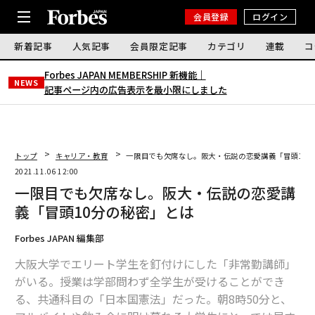
会員登録
ログイン
新着記事
人気記事
会員限定記事
カテゴリ
連載
コ
Forbes JAPAN MEMBERSHIP 新機能｜
NEWS
記事ページ内の広告表示を最小限にしました
トップ
キャリア・教育
一限目でも欠席なし。阪大・伝説の恋愛講義「冒頭10
2021.11.06 12:00
一限目でも欠席なし。阪大・伝説の恋愛講
義「冒頭10分の秘密」とは
Forbes JAPAN 編集部
大阪大学でエリート学生を釘付けにした「非常勤講師」
がいる。授業は学部問わず全学生が受けることができ
る、共通科目の「日本国憲法」だった。朝8時50分と、