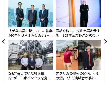
キ
“
実はビジネス基礎英語のベスト教材？ パリス・ヒルトンの「派手すぎ
か。
オ
る」料理番組
尽きぬアイデアと表現力で世の中を瞠目させてきた高木
キャ
ジ
〜
氏が、変化の激しい新たな市場を開拓する上でベースキ
R S
アマゾンのすごい「逆算資料」。新サービス説明資料は「プレスリリース
織
形式」で
ャンプともしているのが、「家庭」だ。3児の父でもあ
う
る彼は、そこでどのように日々「イノベーションの種」
T
発達障害の息子を東大に入れたシングルマザー 子育ての基本は「堂々と
「老舗は常に新しい」。創業
伝統を礎に、未来を再定義す
を醸成しているのか。
公にする」こと
360年ＹＵＡＳＡとカクシン
る 125年企業BATが挑むス
CEO田尻望が語る、AIを超え
モークレスな未来
──実は高木氏は、ツイッターで「毎日の家事・子育て
る人の価値
のなかで、妻が息するように吐き出すパンチライン（決
advertisement
めぜりふ）」を140字にまとめて発信、およそ4万人のフ
ォロワー数を誇る人気アカウント「妻のパンチライン」
の企画運営者でもある。妻の発言が反響を呼び、この
なぜ“眠っていた環境技
アフリカの農村の通信、小1
度、書籍『
妻のパンチライン
』を刊行したばかりだ。
術”が、下水インフラを変え
の壁。2人の挑戦者が手にし
たのか──産総研×月島JFE
た「次なる武器」
以下はそのパンチラインの張本人であり高木氏をある意
アクアソリューションの10年
味でプロデュースしている夫人による、「高木新平が形
成されるまで」の物語、「今日までの様々な挑戦をして
きた夫の軌跡」、そして、夫妻が実践する「Co-Founde