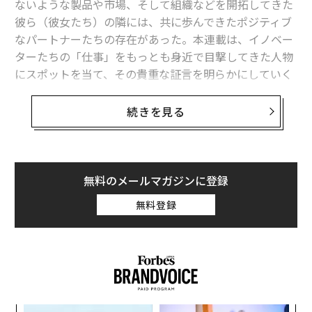
文＝裵麗善/Ryoseon Bae 編集＝石井節子
ないような製品や市場、そして組織などを開拓してきた
彼ら（彼女たち）の隣には、共に歩んできたポジティブ
なパートナーたちの存在があった。本連載は、イノベー
2026年9月号発売中
ターたちの「仕事」をもっとも身近で目撃してきた人物
にスポットを当て、その貴重な証言を明らかにしていく
企画である。
最新号の購入はこちらから
続きを見る
第1回は、「誰もがビジョンを実践できる世界をつく
メンバーシップに登録する
る」ことを命題に掲げる、NEWPEACE CEO ／ クリエイ
ティブディレクター高木新平氏が起業に至る際、重要な
役割を演じた妻に話を聞いた。
無料のメールマガジンに登録
無料登録
高木氏は、ネットでの選挙運動の解禁を実現した「One
関連記事
Voice Campaign」やシェアリングエコノミー協会・サ
ミットの立ち上げ、人生100年時代の政策化、“全国住み
いかに待たずに外食するか。米飲食の「ウェイティングシステム」が進化
放題”を標榜し多拠点居住を推進する「ADDress」といっ
た様々な先進企業のビジョン開発など、次世代のコンセ
「メンズビオレ自販機」導入で都内進学校が目指すこと。男子長髪も？
プトを世に提案し続けてきた人物だ。