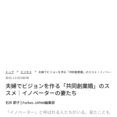
以降、そのおかげか、360人の大講義室が満員になるほ
ど、学生が集まりました。中には、過去に履修して単位
を取ったにもかかわらず、冒頭の「DJマユミの恋愛相
談」だけを聴きにくる学生もいました。
大阪大学は面白いことに、授業の概要が書かれた大学公
式のシラバスとは別に、校内で「クロバス」というもの
が一つ1000円で売られています。学生たちが各授業や教
授について評価をグラフにし、説明しているのです。私
の授業はクロバスでは「お笑い」に満点がついていまし
た。
トップ
ビジネス
夫婦でビジョンを作る「共同創業婚」のススメ｜イノベーター
2021.12.03 08:00
出席カードに「理想の恋人像」を
夫婦でビジョンを作る「共同創業婚」のス
次ページ ＞
書かせる
スメ｜イノベーターの妻たち
石井 節子 | Forbes JAPAN編集部
1
2
3
4
5
「イノベーター」と呼ばれる人たちがいる。見たことも