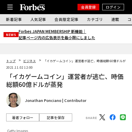
会員登録
ログイン
新着記事
人気記事
会員限定記事
カテゴリ
連載
コ
Forbes JAPAN MEMBERSHIP 新機能｜
NEWS
記事ページ内の広告表示を最小限にしました
トップ
ビジネス
「イカゲームコイン」運営者が逃亡、時価総額60億ドルが蒸
2021.11.02 12:00
「イカゲームコイン」運営者が逃亡、時価
総額60億ドルが蒸発
Jonathan Ponciano | Contributor
著者フォロー
記事を保存
Getty Images