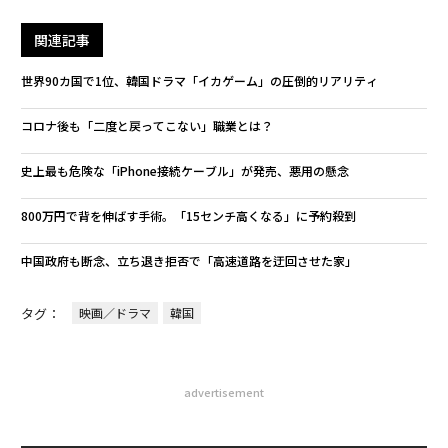
関連記事
世界90カ国で1位、韓国ドラマ「イカゲーム」の圧倒的リアリティ
コロナ後も「二度と戻ってこない」職業とは？
史上最も危険な「iPhone接続ケーブル」が発売、悪用の懸念
800万円で背を伸ばす手術。「15センチ高くなる」に予約殺到
中国政府も断念、立ち退き拒否で「高速道路を迂回させた家」
タグ：
映画／ドラマ
韓国
advertisement