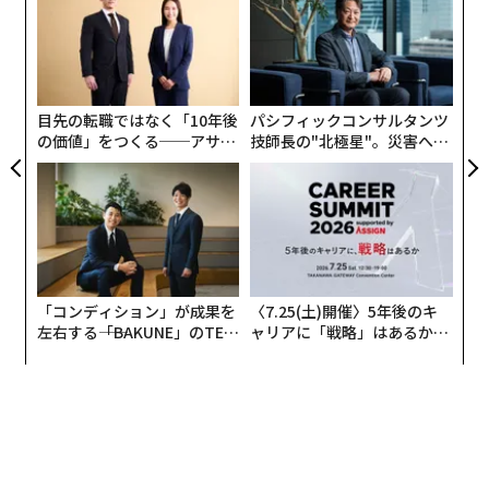
シン
グ
な緊張感とエスカレートしていく展開が、イッキ見を誘
超え
実
〜
う内容になっている。
全
金
個
ェ
目先の転職ではなく「10年後
パシフィックコンサルタンツ
の価値」をつくる──アサイ
技師長の"北極星"。災害への
ンの長期伴走型支援とは
無力感を乗り越え見つけた、
防災一筋20年の答え
「コンディション」が成果を
〈7.25(土)開催〉5年後のキ
左右する――「BAKUNE」のTEN
ャリアに「戦略」はあるか。
TIALが支える「挑戦者の明
トップエグゼクティブのキャ
日」
リアに触れる1日│CAREER S
UMMIT 2026