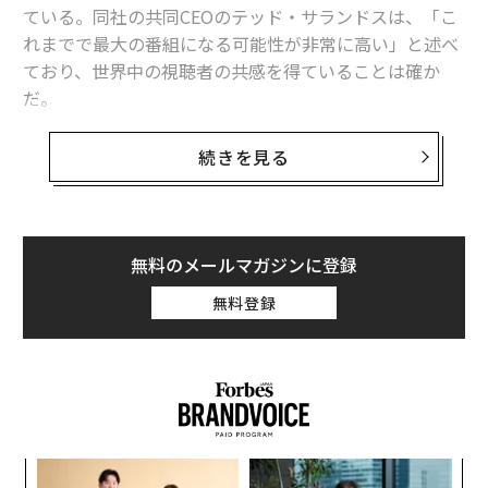
ている。同社の共同CEOのテッド・サランドスは、「こ
れまでで最大の番組になる可能性が非常に高い」と述べ
ており、世界中の視聴者の共感を得ていることは確か
だ。
米国でも、韓国のシリーズとしては初めて1位を獲得
続きを見る
し、9月21日からトップを維持している。巨額の賞金が
かかった謎のサバイバルゲームに参加した人々が、命を
かけて戦う姿を描く「イカゲーム」は、かつての「バト
ル・ロワイアル」や「ハンガー・ゲーム」を連想させる
無料のメールマガジンに登録
死のゲームをテーマにした作品だが、今の時代を反映し
無料登録
た緊張感のあるスト―リーで、視聴者を引き込んでい
く。
ここ最近、アメリカで人気を博している韓国映画にはカ
ンヌ受賞作品の「パラサイト」など、社会の経済格差を
テーマにしたものが多いが、「イカゲーム」も反資本主
創業
内
義的な寓話をベースとしている。また、煮えたぎるよう