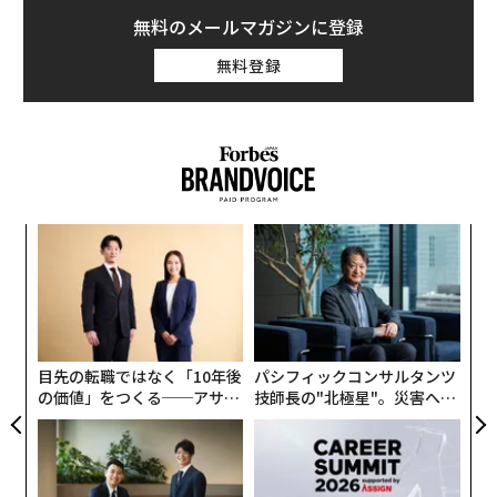
無料のメールマガジンに登録
無料登録
創業
内
シン
グ
超え
実
〜
全
金
個
ェ
目先の転職ではなく「10年後
パシフィックコンサルタンツ
の価値」をつくる──アサイ
技師長の"北極星"。災害への
ンの長期伴走型支援とは
無力感を乗り越え見つけた、
防災一筋20年の答え