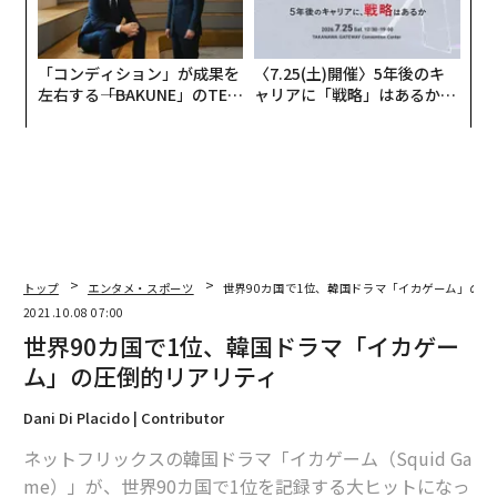
「コンディション」が成果を
〈7.25(土)開催〉5年後のキ
左右する――「BAKUNE」のTEN
ャリアに「戦略」はあるか。
TIALが支える「挑戦者の明
トップエグゼクティブのキャ
日」
リアに触れる1日│CAREER S
UMMIT 2026
トップ
エンタメ・スポーツ
世界90カ国で1位、韓国ドラマ「イカゲーム」の圧
2021.10.08 07:00
世界90カ国で1位、韓国ドラマ「イカゲー
ム」の圧倒的リアリティ
Dani Di Placido | Contributor
ネットフリックスの韓国ドラマ「イカゲーム（Squid Ga
me）」が、世界90カ国で1位を記録する大ヒットになっ