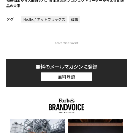
物理効果から人間研究へ。資生堂の新プロジェクトリーダーが考える化粧
品の未来
タグ：
Netflix / ネットフリックス
韓国
advertisement
無料のメールマガジンに登録
無料登録
ォッ
「
ジ
左右