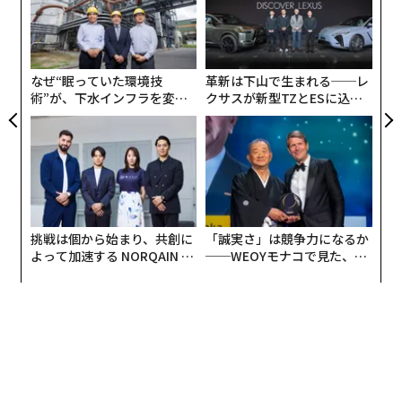
T
目
日
の
ン
なぜ“眠っていた環境技
革新は下山で生まれる──レ
術”が、下水インフラを変え
クサスが新型TZとESに込め
たのか──産総研×月島JFE
た「DISCOVER」の哲学
アクアソリューションの10年
挑戦は個から始まり、共創に
「誠実さ」は競争力になるか
よって加速する NORQAIN JA
──WEOYモナコで見た、く
PAN 特別座談会
ら寿司の経営哲学