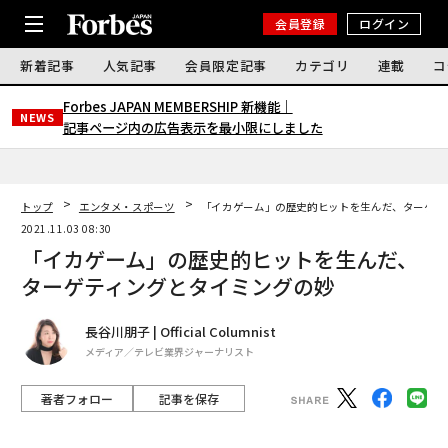
会員登録
ログイン
新着記事
人気記事
会員限定記事
カテゴリ
連載
コ
Forbes JAPAN MEMBERSHIP 新機能｜
NEWS
記事ページ内の広告表示を最小限にしました
トップ
エンタメ・スポーツ
「イカゲーム」の歴史的ヒットを生んだ、ターゲテ
2021.11.03 08:30
「イカゲーム」の歴史的ヒットを生んだ、
ターゲティングとタイミングの妙
長谷川朋子 | Official Columnist
メディア／テレビ業界ジャーナリスト
著者フォロー
記事を保存