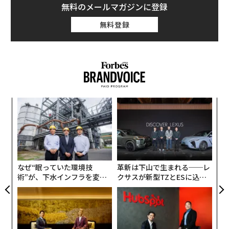
2017年に、ライムズはNetflixとの間で複数年にわたる
無料のメールマガジンに登録
独占契約を結びました。その第1弾として自ら制作を手
無料登録
がけたのが、19世紀初頭のロンドンの社交界を舞台にし
たドラマ「ブリジャートン家」でした。
2020年12月に配信が開始されたこのドラマシリーズは瞬
く間に人気を得ましたが、なぜ、ションダ・ライムズと
ジョンダランドは、ストリーミング時代を象徴するメデ
創に
伝
ィアであるNetflixでも、こんなに早く結果を残すことが
 JA
る
できたのでしょうか。
モ
〜
織
そこには、クリエイティブ重視の「ショーランナー体
う
制」が大きく影響していると言えるでしょう。
T
なぜ“眠っていた環境技
革新は下山で生まれる──レ
術”が、下水インフラを変え
クサスが新型TZとESに込め
たのか──産総研×月島JFE
た「DISCOVER」の哲学
19世紀を舞台にした作品にビリー・アイリッシ
アクアソリューションの10年
ュの曲