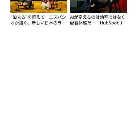
Netflixオリジナルのドラマシリーズ「ブリジャートン
家」は、2020年12月25日にシーズン1が配信されると、
“泊まる”を超えて─エスパシ
AIが変えるのは効率ではなく
28日間で8200万に上るNetflix会員が視聴し、アメリ
オが描く、新しい日本のラグ
顧客体験だ──HubSpot Ja
カ、イギリス、ブラジル、フランス、インド、南アフリ
ジュアリー（中編）
panが語る「Grow Better」
な組織のつくり方
カなど83カ国で1位を獲得しました。Netflixが視聴記録
を発表した作品のなかでは、配信後28日間で史上最も高
い数字をたたき出したドラマシリーズです。
「ブリジャートン家」は、ジュリア・クインのベストセ
ラー小説を原作に、名門貴族「ブリジャートン家」の
人々の視点から19世紀初頭ロンドン社交界の結婚事情を
スキャンダラスに描いたストーリー。
シーズン1では、新人女優のフィービー・ディネヴァー
を主役に抜擢し、彼女が演じるブリジャートン家の長女
ダフネ・ブリジャートンと、ヘイスティングス公爵こと
サイモン・バセット（レゲ＝ジャン・ペイジ）の物語
を、大御所女優ジュリー・アンドリュースによるナレー