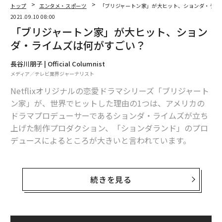
トップ
エンタメ・スポーツ
「ブリジャートン家」が大ヒット、ションダ・ライ
2021.09.10 08:00
「ブリジャートン家」が大ヒット、ション
ダ・ライムズは何がすごい？
長谷川朋子 | Official Columnist
メディア／テレビ業界ジャーナリスト
Netflixオリジナルの恋愛ドラマシリーズ「ブリジャート
ン家」が、世界でヒットした理由の1つは、アメリカの
ドラマプロデューサーであるションダ・ライムズが立ち
上げた制作プロダクション、「ションダランド」のプロ
デュースによるところが大きいと言われています。
最も成功しているドラマプロデューサーの1人であるラ
イムズ率いるションダランドは、2005年から放送されて
続きを見る
いるアメリカABC系列のロングランヒットドラマ「グレ
イズ・アナトミー恋の解剖学」で名を馳せました。