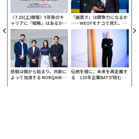
オ
ジ
〈7.25(土)開催〉5年後のキ
「誠実さ」は競争力になるか
ャリアに「戦略」はあるか。
──WEOYモナコで見た、く
トップエグゼクティブのキャ
ら寿司の経営哲学
リアに触れる1日│CAREER S
UMMIT 2026
挑戦は個から始まり、共創に
伝統を礎に、未来を再定義す
よって加速する NORQAIN JA
る 125年企業BATが挑むス
PAN 特別座談会
モークレスな未来