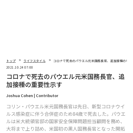
編集＝木内涼子
2026年9月号発売中
トップ
ライフスタイル
コロナで死去のパウエル元米国務長官、追加接種の重要
最新号の購入はこちらから
2021.10.24 07:00
コロナで死去のパウエル元米国務長官、追
加接種の重要性示す
メンバーシップに登録する
Joshua Cohen | Contributor
コリン・パウエル米元国務長官は先日、新型コロナウイ
ルス感染症に伴う合併症のため84歳で死去した。パウエ
関連記事
ルは米大統領官邸の国家安全保障問題担当顧問を務め、
大将まで上り詰め、米国初の黒人国務長官となった開拓
コロナで死去のパウエル元米国務長官、追加接種の重要性示す