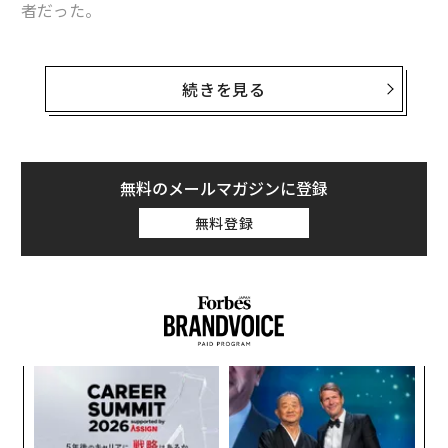
者だった。
ワクチンを拒否する米国人に見られる傾向は？ 職業や性別で分析
パウエルは1月にワクチン接種を完了し、ファイザー・
ビオンテック製ワクチンを使用したと推測されている。
イーロン・マスク、気候変動解決で世界初の「トリリオネア」に？
続きを見る
米紙ニューヨーク・タイムズが報じたところによると、
米メルク、コロナ経口治療薬の生産量を倍増へ 需要急増に対応
パウエルは先週追加接種を受ける予定だったが、具合が
悪くなり接種を受けられなかった。
4.5万円の「培養肉ビーフパティ」を15円に？ 名大発ベンチャーNUProte
無料のメールマガジンに登録
inの挑戦
パウエルは多発性骨髄腫を抱えていて、新型コロナウイ
無料登録
ルス感染症を患えば重症となるリスクが高かった。白血
タグ：
コロナワクチン
病に関する医学誌ルキミア（Leukemia）に今年7月に掲
載された調査によると、多発性骨髄腫患者の間で、新型
コロナウイルス感染症のmRNAワクチンにより十分な反
advertisement
応が生まれるのはわずか45％だ。
パ
技
無
“
防