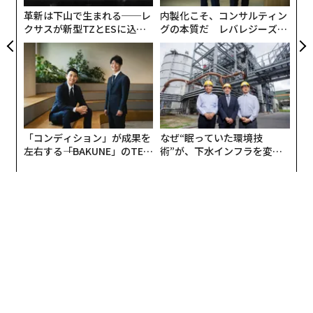
革新は下山で生まれる──レ
内製化こそ、コンサルティン
クサスが新型TZとESに込め
グの本質だ レバレジーズが
た「DISCOVER」の哲学
実践する、次世代ファームの
全貌
「コンディション」が成果を
なぜ“眠っていた環境技
左右する――「BAKUNE」のTEN
術”が、下水インフラを変え
TIALが支える「挑戦者の明
たのか──産総研×月島JFE
日」
アクアソリューションの10年