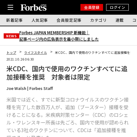
会員登録
ログイン
新着記事
人気記事
会員限定記事
カテゴリ
連載
コ
Forbes JAPAN MEMBERSHIP 新機能｜
NEWS
記事ページ内の広告表示を最小限にしました
トップ
ライフスタイル
米CDC、国内で使用のワクチンすべてに追加接種を推
2021.10.26 06:30
米CDC、国内で使用のワクチンすべてに追
加接種を推奨 対象者は限定
Joe Walsh | Forbes Staff
米国では近く、すでに新型コロナウイルスのワクチン接
種を完了した数百万人が、追加（ブースター）接種を受
けることになる。米疾病対策センター（CDC）のロシェ
ル・ワレンスキー所長は先ごろ、国内で使用が認められ
ている3社のワクチンについて、CDCは「追加接種を推