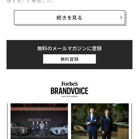
奨する」と発表した。
米国で使用が許可されているワクチンは、ファイザーと
続きを見る
ジョンソン・エンド・ジョンソン（J＆J）、モデルナが
生産する3種類。ワレンスキー所長は発表した声明で、
必要な接種が1回のみのJ＆J製について、2カ月前に接種
を受けたおよそ1500万人の成人はすべて、追加接種を受
無料のメールマガジンに登録
けるべきだと述べている。
無料登録
また、ファイザー製とモデルナ製のワクチンを接種した
人は、接種から6カ月が経過した高齢者、長期療養施設
に入居している成人、基礎疾患がある人、感染リスクの
高い環境で働いている人のみが、追加接種の対象とされ
ている。
“
シ
グ
“
オ
ジ