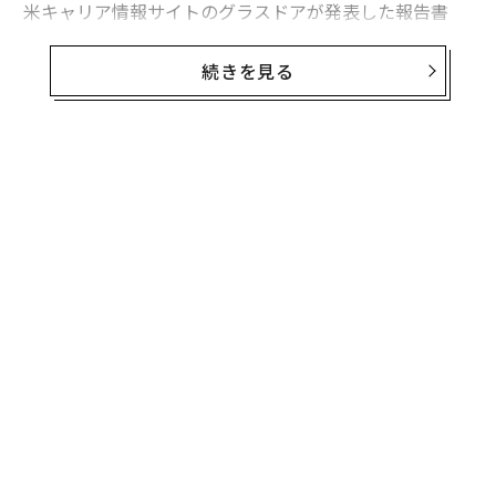
米キャリア情報サイトのグラスドアが発表した報告書
「Workplace Trends 2021（職場のトレンド 2021）」
によると、緊急性がなく、コロナ収束後まで延期できる
続きを見る
選択的医療分野での求人広告は激減。最も影響を受けた
職業は聴覚専門医（オーディオロジスト）で、グラスド
ア上の求人は70％減った。
米国聴覚学会（AAA）のアンジェラ・シュープ会長は、
聴覚専門医が長期の一時帰休を言い渡されたり、開業し
ていたクリニックを閉じて早期引退したりしたとの話を
聞いているという。また、聴覚学の分野で就職活動をし
ている大学新卒者の多くは、大きな施設では採用を行な
っていないと告げられているとのことだ。
無料のメールマガジンに登録