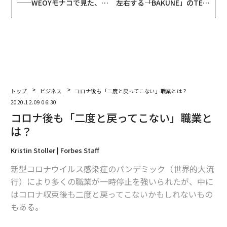
──WEOYモナコで見た、く
左右する――「BAKUNE」のTEN
ら寿司の経営哲学
TIALが支える「挑戦者の明
日」
トップ
ビジネス
コロナ後も「二度と戻ってこない」職業とは？
2020.12.09 06:30
コロナ後も「二度と戻ってこない」職業と
は？
Kristin Stoller | Forbes Staff
新型コロナウイルス感染症のパンデミック（世界的大流
行）により多くの職業が一時停止を強いられたが、中に
はコロナ収束後も二度と戻ってこないかもしれないもの
もある。