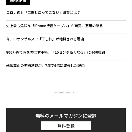
関連記事
コロナ後も「二度と戻ってこない」職業とは？
史上最も危険な「iPhone接続ケーブル」が発売、悪用の懸念
今、ロサンゼルスで「干し柿」が絶賛される理由
800万円で背を伸ばす手術。「15センチ高くなる」に予約殺到
飛騨高山の老舗酒蔵が、7年で6倍に成長した理由
advertisement
無料のメールマガジンに登録
無料登録