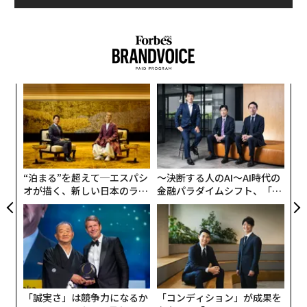
“
シ
グ
目
の
ン
“泊まる”を超えて─エスパシ
〜決断する人のAI〜AI時代の
オが描く、新しい日本のラグ
金融パラダイムシフト、「超
ジュアリー（中編）
個別化」の核心 【MUFG×ウ
ェルスナビ×PwC】
「誠実さ」は競争力になるか
「コンディション」が成果を