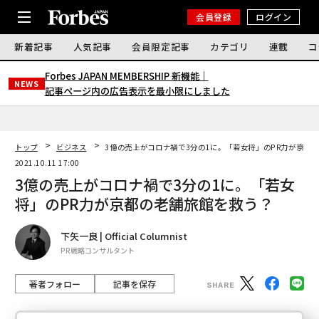
会員登録
ログイン
新着記事
人気記事
会員限定記事
カテゴリ
連載
コ
Forbes JAPAN MEMBERSHIP 新機能｜
NEWS
記事ページ内の広告表示を最小限にしました
トップ
ビジネス
3億の売上がコロナ禍で3分の1に。「若女将」のPR力が京都
2021.10.11 17:00
3億の売上がコロナ禍で3分の1に。「若女
将」のPR力が京都の老舗旅館を救う？
下矢一良 | Official Columnist
PR戦略コンサルタント
著者フォロー
記事を保存